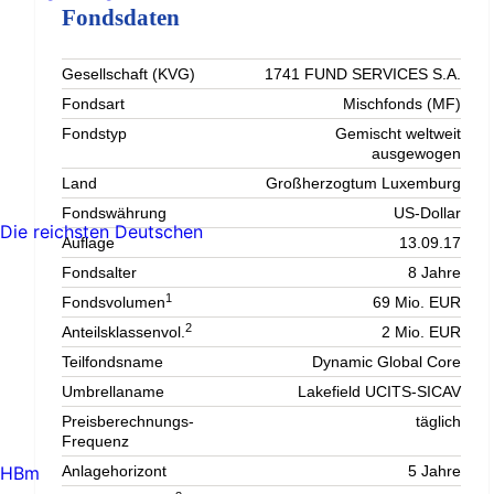
Fondsdaten
Gesellschaft (KVG)
1741 FUND SERVICES S.A.
Fondsart
Mischfonds (MF)
Fondstyp
Gemischt weltweit
ausgewogen
Land
Großherzogtum Luxemburg
Fondswährung
US-Dollar
Die reichsten Deutschen
Auflage
13.09.17
Fondsalter
8 Jahre
1
Fondsvolumen
69 Mio. EUR
2
Anteilsklassenvol.
2 Mio. EUR
Teilfondsname
Dynamic Global Core
Umbrellaname
Lakefield UCITS-SICAV
Preisberechnungs-
täglich
Frequenz
HBm
Anlagehorizont
5 Jahre