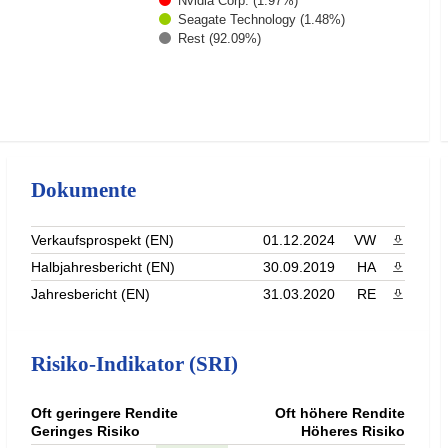
Nvidia Corp. (1.97%)
Seagate Technology (1.48%)
Rest (92.09%)
Dokumente
Verkaufsprospekt (EN)
01.12.2024
VW
PDF heru
Halbjahresbericht (EN)
30.09.2019
HA
PDF heru
Jahresbericht (EN)
31.03.2020
RE
PDF heru
Risiko-Indikator (SRI)
Oft geringere Rendite
Oft höhere Rendite
Geringes Risiko
Höheres Risiko