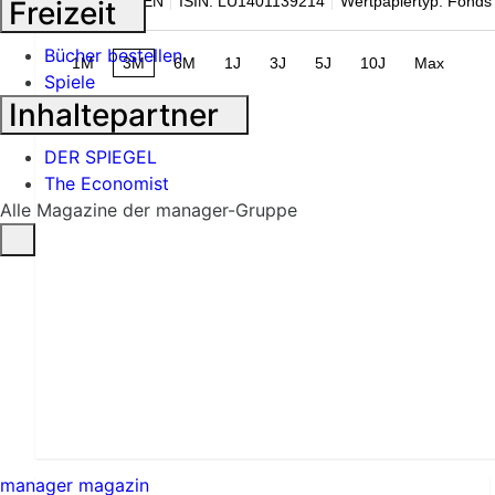
WKN: A2JHEN
ISIN: LU1401139214
Wertpapiertyp: Fonds
Freizeit
Bücher bestellen
1M
3M
6M
1J
3J
5J
10J
Max
Spiele
Inhaltepartner
DER SPIEGEL
The Economist
Alle Magazine der manager-Gruppe
manager magazin