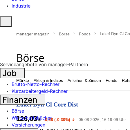
Industrie
Suche
öffnen
Lakef Dyn Gl Co
manager magazin
Börse
Fonds
Serviceangebote von manager-Partnern
Job
Märkte
Aktien & Indizes
Anleihen & Zinsen
Fonds
Rohs
Brutto-Netto-Rechner
Kurzarbeitergeld-Rechner
Finanzen
Lakef Dyn Gl Core Dist
Börse
126,03
Wirtschaftsbücher
$
-0,38 (-0,30%)
05.08.2026, 16:19:09 Uhr
Versicherungen