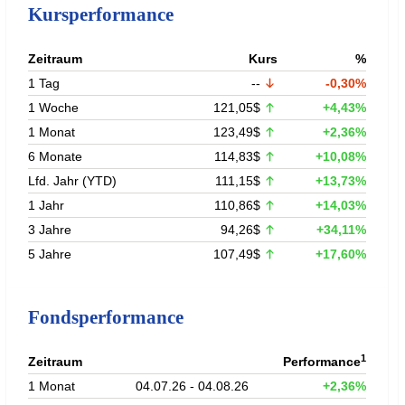
Kursperformance
Zeitraum
Kurs
%
1 Tag
--
-0,30%
1 Woche
121,05$
+4,43%
1 Monat
123,49$
+2,36%
6 Monate
114,83$
+10,08%
Lfd. Jahr (YTD)
111,15$
+13,73%
1 Jahr
110,86$
+14,03%
3 Jahre
94,26$
+34,11%
5 Jahre
107,49$
+17,60%
Fondsperformance
1
Zeitraum
Performance
1 Monat
04.07.26 - 04.08.26
+2,36%