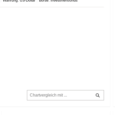
Währung: US-Dollar
Börse: Investmentfonds