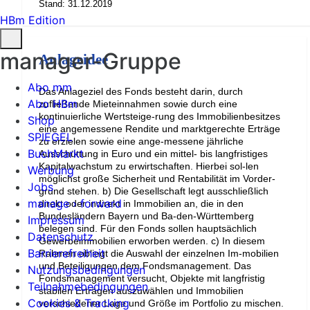
Stand: 31.12.2019
HBm Edition
manager-Gruppe
Anlageidee
Abo mm
Das Anlageziel des Fonds besteht darin, durch
Abo HBm
zufließende Mieteinnahmen sowie durch eine
kontinuierliche Wertsteige-rung des Immobilienbesitzes
Shop
eine angemessene Rendite und marktgerechte Erträge
SPIEGEL
zu erzielen sowie eine ange-messene jährliche
BuchMarkt
Ausschüttung in Euro und ein mittel- bis langfristiges
Kapitalwachstum zu erwirtschaften. Hierbei sol-len
Werbung
möglichst große Sicherheit und Rentabilität im Vorder-
Jobs
grund stehen. b) Die Gesellschaft legt ausschließlich
manage › forward
direkt oder indirekt in Immobilien an, die in den
Bundesländern Bayern und Ba-den-Württemberg
Impressum
belegen sind. Für den Fonds sollen hauptsächlich
Datenschutz
Gewerbeimmobilien erworben werden. c) In diesem
Barrierefreiheit
Rahmen obliegt die Auswahl der einzelnen Im-mobilien
und Beteiligungen dem Fondsmanagement. Das
Nutzungsbedingungen
Fondsmanagement versucht, Objekte mit langfristig
Teilnahmebedingungen
stabilen Erträgen auszuwählen und Immobilien
Cookies & Tracking
verschiedener Lage und Größe im Portfolio zu mischen.