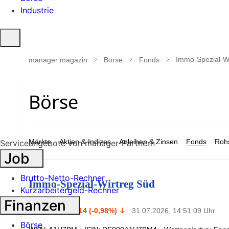
Industrie
Suche
öffnen
Immo-Spezial-W
manager magazin
Börse
Fonds
Märkte
Aktien & Indizes
Anleihen & Zinsen
Fonds
Rohs
Serviceangebote von manager-Partnern
Job
Brutto-Netto-Rechner
Immo-Spezial-Wirtreg Süd
Kurzarbeitergeld-Rechner
Finanzen
14,08
€
-0,14 (-0,98%)
31.07.2026, 14:51:09 Uhr
Börse