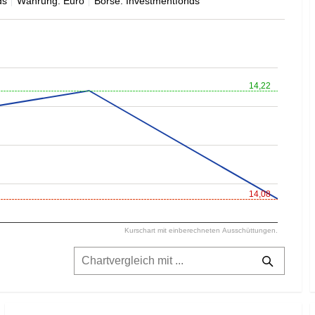
ds
Währung: Euro
Börse: Investmentfonds
14,22
14,08
Kurschart mit einberechneten Ausschüttungen.