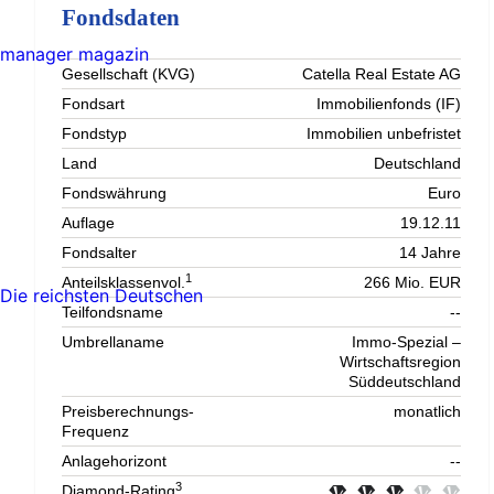
Fondsdaten
manager magazin
Gesellschaft (KVG)
Catella Real Estate AG
Fondsart
Immobilienfonds (IF)
Fondstyp
Immobilien unbefristet
Land
Deutschland
Fondswährung
Euro
Auflage
19.12.11
Fondsalter
14 Jahre
1
Anteilsklassenvol.
266 Mio. EUR
Die reichsten Deutschen
Teilfondsname
--
Umbrellaname
Immo-Spezial –
Wirtschaftsregion
Süddeutschland
Preisberechnungs-
monatlich
Frequenz
Anlagehorizont
--
3
Diamond-Rating