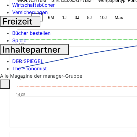
WKN: A1H7BM
ISIN: DE000A1H7BM4
Wertpapiertyp: Fon
Wirtschaftsbücher
Versicherungen
1M
3M
6M
1J
3J
5J
10J
Max
Freizeit
Bücher bestellen
Spiele
14,20
Inhaltepartner
DER SPIEGEL
14,15
The Economist
Alle Magazine der manager-Gruppe
14,10
14,05