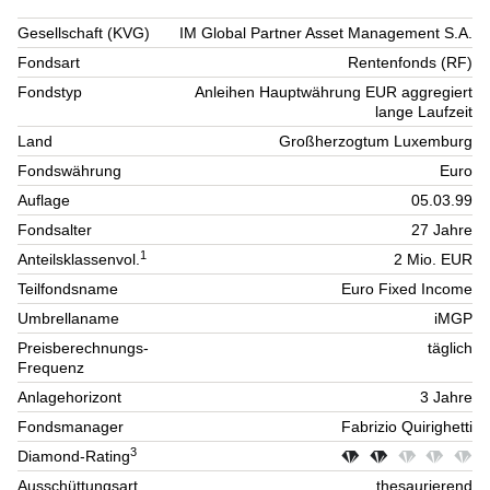
Gesellschaft (KVG)
IM Global Partner Asset Management S.A.
Fondsart
Rentenfonds (RF)
Fondstyp
Anleihen Hauptwährung EUR aggregiert
lange Laufzeit
Land
Großherzogtum Luxemburg
Fondswährung
Euro
Auflage
05.03.99
Fondsalter
27 Jahre
1
Anteilsklassenvol.
2 Mio. EUR
Teilfondsname
Euro Fixed Income
Umbrellaname
iMGP
Preisberechnungs-
täglich
Frequenz
Anlagehorizont
3 Jahre
Fondsmanager
Fabrizio Quirighetti
3
Diamond-Rating
Ausschüttungsart
thesaurierend