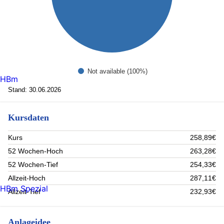
Not available (100%)
HBm
Stand: 30.06.2026
Kursdaten
Kurs
258,89€
52 Wochen-Hoch
263,28€
52 Wochen-Tief
254,33€
Allzeit-Hoch
287,11€
HBm Spezial
Allzeit-Tief
232,93€
Anlageidee