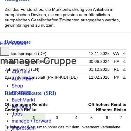
Ziel des Fonds ist es, die Marktentwicklung von Anleihen in
europäischen Devisen, die von privaten oder öffentlichen
europäischen Gesellschaften/Emittenten ausgegeben werden,
gewinnbringend zu nutzen.
Dokumente
HBm Edition
Verkaufsprospekt (DE)
13.11.2025
VW
PDF 
manager-Gruppe
Halbjahresbericht (DE)
30.06.2024
HA
PDF 
Jahresbericht (EN)
31.12.2025
RE
PDF 
Abo mm
Basisinformationsblatt (PRIIP-KID) (DE)
12.02.2026
PK
PDF 
Abo HBm
Shop
SPIEGEL
Risiko-Indikator (SRI)
BuchMarkt
Oft geringere Rendite
Oft höhere Rendite
Werbung
Geringes Risiko
Höheres Risiko
Jobs
1
2
3
4
5
6
7
manage › forward
Je höher der Wert, umso höher das mit dem Investment verbundene
Impressum