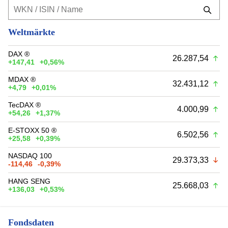
Weltmärkte
DAX ®
26.287,54
+147,41
+0,56%
MDAX ®
32.431,12
+4,79
+0,01%
TecDAX ®
4.000,99
+54,26
+1,37%
E-STOXX 50 ®
6.502,56
+25,58
+0,39%
NASDAQ 100
29.373,33
-114,46
-0,39%
HANG SENG
25.668,03
+136,03
+0,53%
Fondsdaten