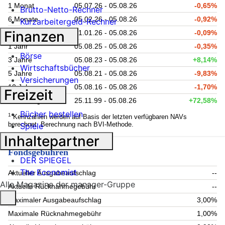
1 Monat
05.07.26 - 05.08.26
-0,65%
Brutto-Netto-Rechner
6 Monate
05.02.26 - 05.08.26
-0,92%
Kurzarbeitergeld-Rechner
Finanzen
Lfd. Jahr (YTD)
01.01.26 - 05.08.26
-0,09%
1 Jahr
05.08.25 - 05.08.26
-0,35%
Börse
3 Jahre
05.08.23 - 05.08.26
+8,14%
Wirtschaftsbücher
5 Jahre
05.08.21 - 05.08.26
-9,83%
Versicherungen
10 Jahre
05.08.16 - 05.08.26
-1,70%
Freizeit
seit Auflage
25.11.99 - 05.08.26
+72,58%
Bücher bestellen
1
Kennzahlen werden auf Basis der letzten verfügbaren NAVs
berechnet. Berechnung nach BVI-Methode.
Spiele
Inhaltepartner
Fondsgebühren
DER SPIEGEL
The Economist
Aktueller Ausgabeaufschlag
--
Alle Magazine der manager-Gruppe
Aktuelle Rücknahmegebühr
--
Maximaler Ausgabeaufschlag
3,00%
Maximale Rücknahmegebühr
1,00%