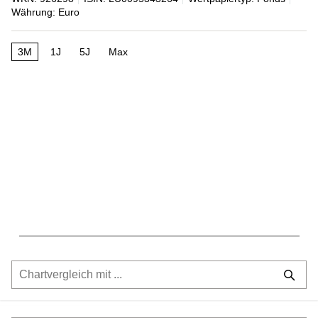
Währung: Euro
3M
1J
5J
Max