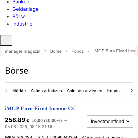
Banken
Geldanlage
Börse
Industrie
Suche
öffnen
iMGP Euro Fixed Inc
manager magazin
Börse
Fonds
Märkte
Aktien & Indizes
Anleihen & Zinsen
Fonds
Rohsto
iMGP Euro Fixed Income C€
258,89
€
±0,00 (±0,00%)
05.08.2026, 08:15:21 Uhr
WKN: 926298
ISIN: LU0095343264
Wertpapiertyp: Fonds