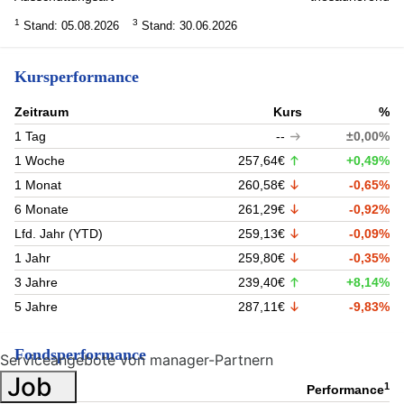
1
3
Stand: 05.08.2026
Stand: 30.06.2026
Kursperformance
Zeitraum
Kurs
%
1 Tag
--
±0,00%
1 Woche
257,64€
+0,49%
1 Monat
260,58€
-0,65%
6 Monate
261,29€
-0,92%
Lfd. Jahr (YTD)
259,13€
-0,09%
1 Jahr
259,80€
-0,35%
3 Jahre
239,40€
+8,14%
5 Jahre
287,11€
-9,83%
Fondsperformance
Serviceangebote von manager-Partnern
Job
1
Zeitraum
Performance