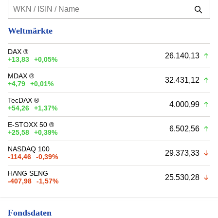
Weltmärkte
DAX ®
26.140,13
+13,83
+0,05%
MDAX ®
32.431,12
+4,79
+0,01%
TecDAX ®
4.000,99
+54,26
+1,37%
E-STOXX 50 ®
6.502,56
+25,58
+0,39%
NASDAQ 100
29.373,33
-114,46
-0,39%
HANG SENG
25.530,28
-407,98
-1,57%
Fondsdaten