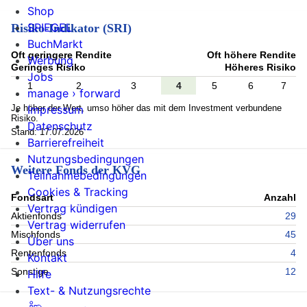
Shop
SPIEGEL
Risiko-Indikator (SRI)
BuchMarkt
Oft geringere Rendite
Oft höhere Rendite
Werbung
Geringes Risiko
Höheres Risiko
Jobs
1
2
3
4
5
6
7
manage › forward
Je höher der Wert, umso höher das mit dem Investment verbundene
Impressum
Risiko.
Datenschutz
Stand: 17.07.2026
Barrierefreiheit
Nutzungsbedingungen
Weitere Fonds der KVG
Teilnahmebedingungen
Cookies & Tracking
Fondsart
Anzahl
Vertrag kündigen
Aktienfonds
29
Vertrag widerrufen
Mischfonds
45
Über uns
Rentenfonds
4
Kontakt
Sonstige
12
Hilfe
Text- & Nutzungsrechte