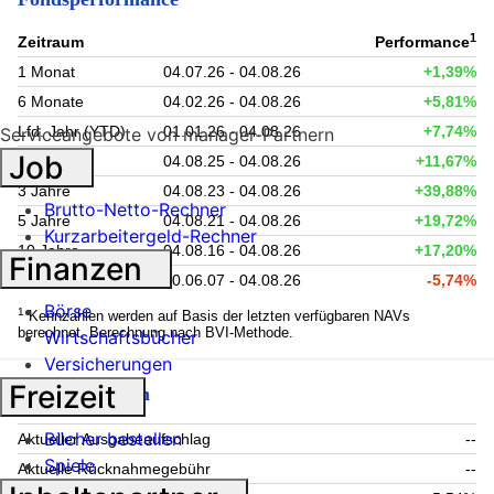
1
Zeitraum
Performance
1 Monat
04.07.26 - 04.08.26
+1,39%
6 Monate
04.02.26 - 04.08.26
+5,81%
Lfd. Jahr (YTD)
01.01.26 - 04.08.26
+7,74%
Serviceangebote von manager-Partnern
Job
1 Jahr
04.08.25 - 04.08.26
+11,67%
3 Jahre
04.08.23 - 04.08.26
+39,88%
Brutto-Netto-Rechner
5 Jahre
04.08.21 - 04.08.26
+19,72%
Kurzarbeitergeld-Rechner
10 Jahre
04.08.16 - 04.08.26
+17,20%
Finanzen
seit Auflage
20.06.07 - 04.08.26
-5,74%
Börse
1
Kennzahlen werden auf Basis der letzten verfügbaren NAVs
berechnet. Berechnung nach BVI-Methode.
Wirtschaftsbücher
Versicherungen
Freizeit
Fondsgebühren
Bücher bestellen
Aktueller Ausgabeaufschlag
--
Spiele
Aktuelle Rücknahmegebühr
--