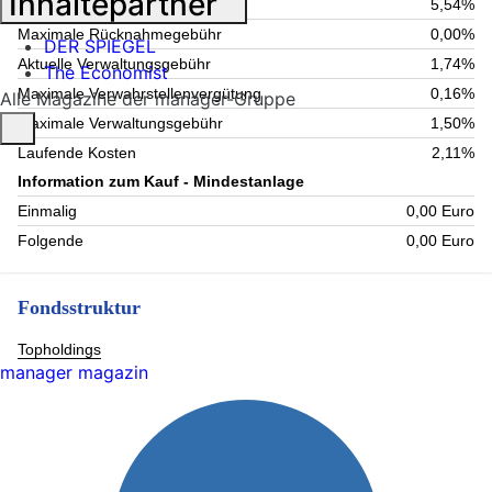
Inhaltepartner
Maximaler Ausgabeaufschlag
5,54%
Maximale Rücknahmegebühr
0,00%
DER SPIEGEL
Aktuelle Verwaltungsgebühr
1,74%
The Economist
Maximale Verwahrstellenvergütung
0,16%
Alle Magazine der manager-Gruppe
Maximale Verwaltungsgebühr
1,50%
Laufende Kosten
2,11%
Information zum Kauf - Mindestanlage
Einmalig
0,00 Euro
Folgende
0,00 Euro
Fondsstruktur
Topholdings
manager magazin