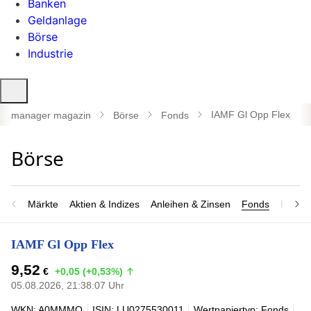
Banken
Geldanlage
Börse
Industrie
Suche
öffnen
IAMF Gl Opp Flex
manager magazin
Börse
Fonds
Märkte
Aktien & Indizes
Anleihen & Zinsen
Fonds
Rohsto
IAMF Gl Opp Flex
9,52
€
+0,05 (+0,53%)
05.08.2026, 21:38:07 Uhr
WKN: A0MMMQ
ISIN: LU0275530011
Wertpapiertyp: Fonds