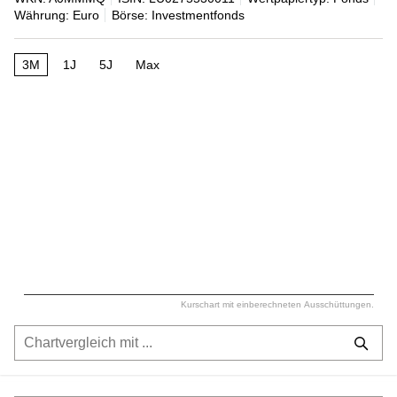
Währung: Euro
Börse: Investmentfonds
3M
1J
5J
Max
Kurschart mit einberechneten Ausschüttungen.