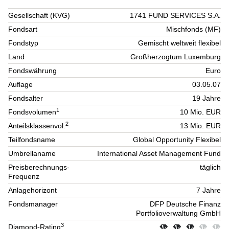
Gesellschaft (KVG)
1741 FUND SERVICES S.A.
Fondsart
Mischfonds (MF)
Fondstyp
Gemischt weltweit flexibel
Land
Großherzogtum Luxemburg
Fondswährung
Euro
Auflage
03.05.07
Fondsalter
19 Jahre
1
Fondsvolumen
10 Mio. EUR
2
Anteilsklassenvol.
13 Mio. EUR
Teilfondsname
Global Opportunity Flexibel
Umbrellaname
International Asset Management Fund
Preisberechnungs-
täglich
Frequenz
Anlagehorizont
7 Jahre
Fondsmanager
DFP Deutsche Finanz
Portfolioverwaltung GmbH
3
Diamond-Rating