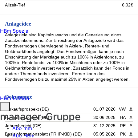
Allzeit-Tief
6,02€
Anlageidee
HBm Spezial
Anlageziele sind Kapitalzuwachs und die Generierung eines
Zusatzeinkommens. Zur Erreichung der Anlageziele wird das
Fondsvermögen überwiegend in Aktien-, Renten- und
Geldmarktfonds angelegt. Das Fondsvermögen kann je nach
Einschätzung der Marktlage auch zu 100% in Aktienfonds, zu
100% in Rentefonds, zu 100% in Mischfonds oder zu 100% in
Geldmarktfonds investiert werden. Zusätzlich kann der Fonds in
andere Themenfonds investieren. Ferner kann das
Fondsvermögen bis zu maximal 25% in Aktien angelegt werden.
Dokumente
HBm Edition
Verkaufsprospekt (DE)
01.07.2026
VW
PDF 
manager-Gruppe
Halbjahresbericht (DE)
30.06.2025
HA
PDF 
Jahresbericht (DE)
31.12.2025
RE
PDF 
Abo mm
Basisinformationsblatt (PRIIP-KID) (DE)
05.05.2026
PK
PDF 
Abo HBm