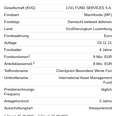
Gesellschaft (KVG)
1741 FUND SERVICES S.A.
Fondsart
Mischfonds (MF)
Fondstyp
Gemischt weltweit defensiv
Land
Großherzogtum Luxemburg
Fondswährung
Euro
Auflage
03.11.21
Fondsalter
4 Jahre
1
Fondsvolumen
9 Mio. EUR
2
Anteilsklassenvol.
8 Mio. EUR
Teilfondsname
Checkpoint Besondere Werte Fon
Umbrellaname
International Asset Management
Fund
Preisberechnungs-
täglich
Frequenz
Anlagehorizont
5 Jahre
Ausschüttungsart
thesaurierend
1
2