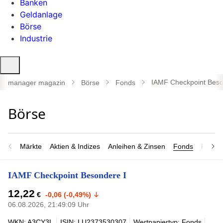
Banken
Geldanlage
Börse
Industrie
Suche
öffnen
IAMF Checkpoint Beso
manager magazin
Börse
Fonds
Märkte
Aktien & Indizes
Anleihen & Zinsen
Fonds
Rohsto
IAMF Checkpoint Besondere I
12,22
€
-0,06 (-0,49%)
06.08.2026, 21:49:09 Uhr
WKN: A3CY3L
ISIN: LU2373530307
Wertpapiertyp: Fonds