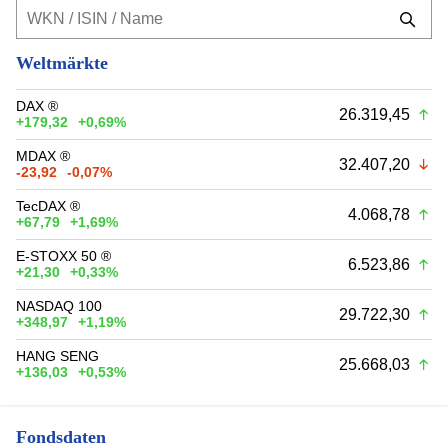
Weltmärkte
DAX ®
26.319,45
+179,32
+0,69%
MDAX ®
32.407,20
-23,92
-0,07%
TecDAX ®
4.068,78
+67,79
+1,69%
E-STOXX 50 ®
6.523,86
+21,30
+0,33%
NASDAQ 100
29.722,30
+348,97
+1,19%
HANG SENG
25.668,03
+136,03
+0,53%
Fondsdaten