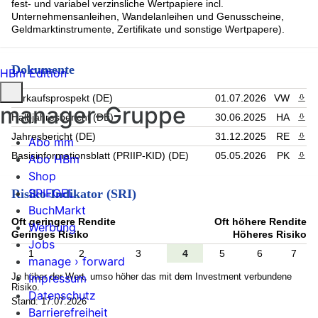
fest- und variabel verzinsliche Wertpapiere incl.
Unternehmensanleihen, Wandelanleihen und Genusscheine,
Geldmarktinstrumente, Zertifikate und sonstige Wertpapere).
Dokumente
HBm Edition
Verkaufsprospekt (DE)
01.07.2026
VW
PDF 
manager-Gruppe
Halbjahresbericht (DE)
30.06.2025
HA
PDF 
Jahresbericht (DE)
31.12.2025
RE
PDF 
Abo mm
Basisinformationsblatt (PRIIP-KID) (DE)
05.05.2026
PK
PDF 
Abo HBm
Shop
SPIEGEL
Risiko-Indikator (SRI)
BuchMarkt
Oft geringere Rendite
Oft höhere Rendite
Werbung
Geringes Risiko
Höheres Risiko
Jobs
1
2
3
4
5
6
7
manage › forward
Je höher der Wert, umso höher das mit dem Investment verbundene
Impressum
Risiko.
Datenschutz
Stand: 17.07.2026
Barrierefreiheit