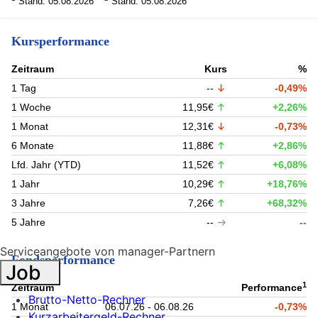
Stand: 05.08.2026
Stand: 05.08.2026
Kursperformance
Zeitraum
Kurs
%
1 Tag
--
-0,49%
1 Woche
11,95€
+2,26%
1 Monat
12,31€
-0,73%
6 Monate
11,88€
+2,86%
Lfd. Jahr (YTD)
11,52€
+6,08%
1 Jahr
10,29€
+18,76%
3 Jahre
7,26€
+68,32%
5 Jahre
--
--
Serviceangebote von manager-Partnern
Fondsperformance
Job
1
Zeitraum
Performance
Brutto-Netto-Rechner
1 Monat
06.07.26 - 06.08.26
-0,73%
Kurzarbeitergeld-Rechner