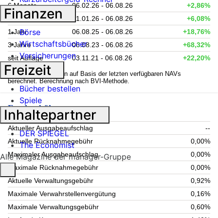
6 Monate
06.02.26 - 06.08.26
+2,86%
Finanzen
Lfd. Jahr (YTD)
01.01.26 - 06.08.26
+6,08%
Börse
1 Jahr
06.08.25 - 06.08.26
+18,76%
Wirtschaftsbücher
3 Jahre
06.08.23 - 06.08.26
+68,32%
Versicherungen
seit Auflage
03.11.21 - 06.08.26
+22,20%
Freizeit
1
Kennzahlen werden auf Basis der letzten verfügbaren NAVs
berechnet. Berechnung nach BVI-Methode.
Bücher bestellen
Spiele
Fondsgebühren
Inhaltepartner
Aktueller Ausgabeaufschlag
--
DER SPIEGEL
Aktuelle Rücknahmegebühr
0,00%
The Economist
Maximaler Ausgabeaufschlag
0,00%
Alle Magazine der manager-Gruppe
Maximale Rücknahmegebühr
0,00%
Aktuelle Verwaltungsgebühr
0,92%
Maximale Verwahrstellenvergütung
0,16%
Maximale Verwaltungsgebühr
0,60%