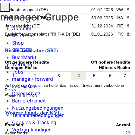
Verkaufsprospekt (DE)
01.07.2026
VW
PDF 
manager-Gruppe
Halbjahresbericht (DE)
30.06.2025
HA
PDF 
Jahresbericht (DE)
31.12.2024
RE
PDF 
Abo mm
Basisinformationsblatt (PRIIP-KID) (DE)
01.01.2026
PK
PDF 
Abo HBm
Shop
SPIEGEL
Risiko-Indikator (SRI)
BuchMarkt
Oft geringere Rendite
Oft höhere Rendite
Werbung
Geringes Risiko
Höheres Risiko
Jobs
1
2
3
4
5
6
7
manage › forward
Je höher der Wert, umso höher das mit dem Investment verbundene
Impressum
Risiko.
Datenschutz
Stand: 01.01.2023
Barrierefreiheit
Nutzungsbedingungen
Weitere Fonds der KVG
Teilnahmebedingungen
Cookies & Tracking
Fondsart
Anzahl
Vertrag kündigen
Aktienfonds
29