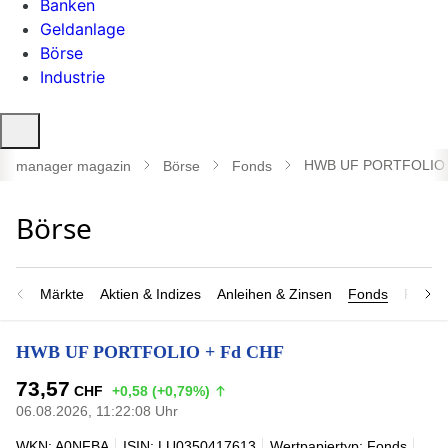
Banken
Geldanlage
Börse
Industrie
Suche
öffnen
HWB UF PORTFOLIO 
manager magazin
Börse
Fonds
Märkte
Aktien & Indizes
Anleihen & Zinsen
Fonds
Rohsto
HWB UF PORTFOLIO + Fd CHF
73,57
CHF
+0,58 (+0,79%)
06.08.2026, 11:22:08 Uhr
WKN: A0NFBA
ISIN: LU0350417613
Wertpapiertyp: Fonds