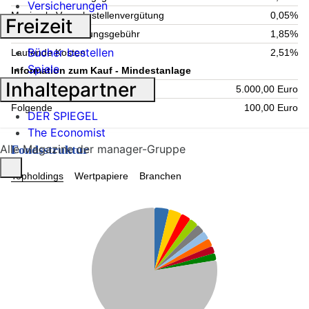
Versicherungen
Maximale Verwahrstellenvergütung
0,05%
Freizeit
Maximale Verwaltungsgebühr
1,85%
Bücher bestellen
Laufende Kosten
2,51%
Spiele
Information zum Kauf - Mindestanlage
Inhaltepartner
Einmalig
5.000,00 Euro
Folgende
100,00 Euro
DER SPIEGEL
The Economist
Alle Magazine der manager-Gruppe
Fondsstruktur
Topholdings
Wertpapiere
Branchen