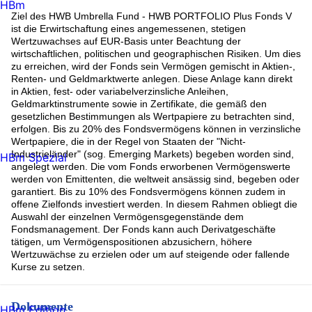
HBm
Ziel des HWB Umbrella Fund - HWB PORTFOLIO Plus Fonds V
ist die Erwirtschaftung eines angemessenen, stetigen
Wertzuwachses auf EUR-Basis unter Beachtung der
wirtschaftlichen, politischen und geographischen Risiken. Um dies
zu erreichen, wird der Fonds sein Vermögen gemischt in Aktien-,
Renten- und Geldmarktwerte anlegen. Diese Anlage kann direkt
in Aktien, fest- oder variabelverzinsliche Anleihen,
Geldmarktinstrumente sowie in Zertifikate, die gemäß den
gesetzlichen Bestimmungen als Wertpapiere zu betrachten sind,
erfolgen. Bis zu 20% des Fondsvermögens können in verzinsliche
Wertpapiere, die in der Regel von Staaten der "Nicht-
Industrieländer" (sog. Emerging Markets) begeben worden sind,
HBm Spezial
angelegt werden. Die vom Fonds erworbenen Vermögenswerte
werden von Emittenten, die weltweit ansässig sind, begeben oder
garantiert. Bis zu 10% des Fondsvermögens können zudem in
offene Zielfonds investiert werden. In diesem Rahmen obliegt die
Auswahl der einzelnen Vermögensgegenstände dem
Fondsmanagement. Der Fonds kann auch Derivatgeschäfte
tätigen, um Vermögenspositionen abzusichern, höhere
Wertzuwächse zu erzielen oder um auf steigende oder fallende
Kurse zu setzen.
Dokumente
HBm Edition