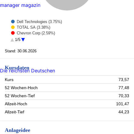
manager magazin
Dell Technologies (3.75%)
TOTAL SA (3.38%)
Chevron Corp (2.59%)
Swedish Orphan Biovitrum (2.37%)
1/5
Conocophillips (2.26%)
STERLING CONSTRUCTION CO COMMON STOCK USD.01
Stand: 30.06.2026
(2.19%)
2G Energy (2.11%)
IES Holdings Inc. Registered Shs (new) DL -,01 (1.91%)
Kursdaten
Die reichsten Deutschen
FirstService (1.85%)
Rest (77.59%)
Kurs
73,57
52 Wochen-Hoch
77,48
52 Wochen-Tief
70,33
Allzeit-Hoch
101,47
Allzeit-Tief
44,23
Anlageidee