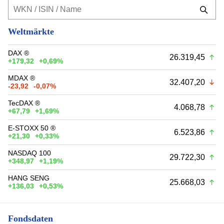
Weltmärkte
DAX ®
26.319,45
+179,32
+0,69%
MDAX ®
32.407,20
-23,92
-0,07%
TecDAX ®
4.068,78
+67,79
+1,69%
E-STOXX 50 ®
6.523,86
+21,30
+0,33%
NASDAQ 100
29.722,30
+348,97
+1,19%
HANG SENG
25.668,03
+136,03
+0,53%
Fondsdaten