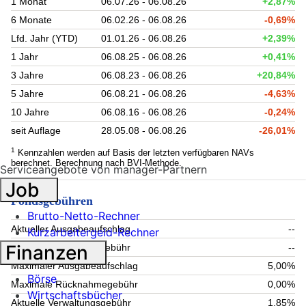
1 Monat
06.07.26 - 06.08.26
+2,87%
6 Monate
06.02.26 - 06.08.26
-0,69%
Lfd. Jahr (YTD)
01.01.26 - 06.08.26
+2,39%
1 Jahr
06.08.25 - 06.08.26
+0,41%
3 Jahre
06.08.23 - 06.08.26
+20,84%
5 Jahre
06.08.21 - 06.08.26
-4,63%
10 Jahre
06.08.16 - 06.08.26
-0,24%
seit Auflage
28.05.08 - 06.08.26
-26,01%
1
Kennzahlen werden auf Basis der letzten verfügbaren NAVs
berechnet. Berechnung nach BVI-Methode.
Serviceangebote von manager-Partnern
Job
Fondsgebühren
Brutto-Netto-Rechner
Aktueller Ausgabeaufschlag
--
Kurzarbeitergeld-Rechner
Finanzen
Aktuelle Rücknahmegebühr
--
Maximaler Ausgabeaufschlag
5,00%
Börse
Maximale Rücknahmegebühr
0,00%
Wirtschaftsbücher
Aktuelle Verwaltungsgebühr
1,85%