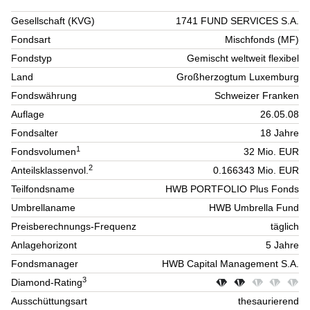
Gesellschaft (KVG)
1741 FUND SERVICES S.A.
Fondsart
Mischfonds (MF)
Fondstyp
Gemischt weltweit flexibel
Land
Großherzogtum Luxemburg
Fondswährung
Schweizer Franken
Auflage
26.05.08
Fondsalter
18 Jahre
1
Fondsvolumen
32 Mio. EUR
2
Anteilsklassenvol.
0.166343 Mio. EUR
Teilfondsname
HWB PORTFOLIO Plus Fonds
Umbrellaname
HWB Umbrella Fund
Preisberechnungs-Frequenz
täglich
Anlagehorizont
5 Jahre
Fondsmanager
HWB Capital Management S.A.
3
Diamond-Rating
Ausschüttungsart
thesaurierend