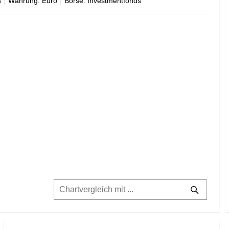
s
Währung: Euro
Börse: Investmentfonds