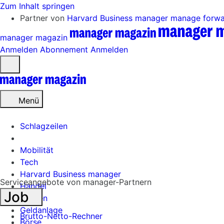
Zum Inhalt springen
Partner von
Harvard Business manager
manage forw
manager magazin
Anmelden
Abonnement
Anmelden
Menü
öffnen
Menü
Schlagzeilen
Mobilität
Tech
Harvard Business manager
Serviceangebote von manager-Partnern
Handel
Job
Banken
Geldanlage
Brutto-Netto-Rechner
Börse