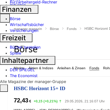
Kurzarbeitergeld-Rechner
Industrie
Finanzen
Suche
Börse
öffnen
Wirtschaftsbücher
HSBC Horizont 
manager magazin
Börse
Fonds
Versicherungen
Freizeit
Bücher bestellen
Spiele
Inhaltepartner
Märkte
Aktien & Indizes
Anleihen & Zinsen
Fonds
Rohs
DER SPIEGEL
The Economist
Alle Magazine der manager-Gruppe
HSBC Horizont 15+ ID
72,43
€
+0,15 (+0,21%)
29.05.2026, 21:16:07 Uhr