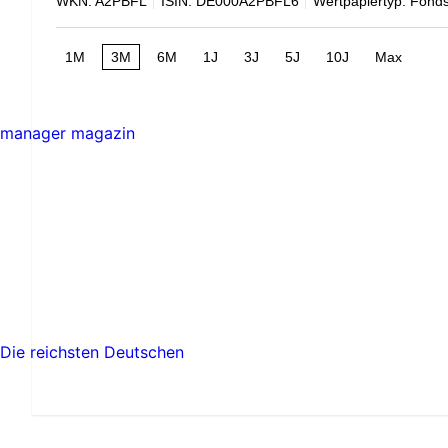
WKN: A2PBFL
ISIN: DE000A2PBFL6
Wertpapiertyp: Fond
1M
3M
6M
1J
3J
5J
10J
Max
manager magazin
Die reichsten Deutschen