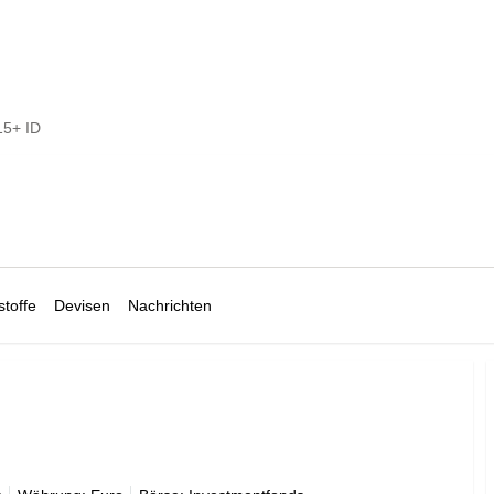
15+ ID
toffe
Devisen
Nachrichten