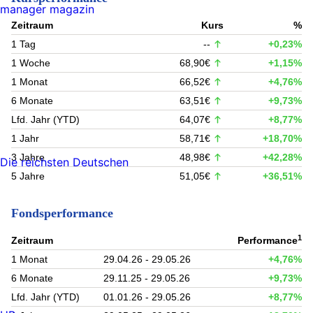
manager magazin
Zeitraum
Kurs
%
1 Tag
--
+0,23%
1 Woche
68,90€
+1,15%
1 Monat
66,52€
+4,76%
6 Monate
63,51€
+9,73%
Lfd. Jahr (YTD)
64,07€
+8,77%
1 Jahr
58,71€
+18,70%
3 Jahre
48,98€
+42,28%
Die reichsten Deutschen
5 Jahre
51,05€
+36,51%
Fondsperformance
1
Zeitraum
Performance
1 Monat
29.04.26 - 29.05.26
+4,76%
6 Monate
29.11.25 - 29.05.26
+9,73%
Lfd. Jahr (YTD)
01.01.26 - 29.05.26
+8,77%