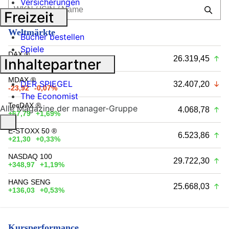
Versicherungen
Freizeit
Weltmärkte
Bücher bestellen
Spiele
DAX ®
26.319,45
Inhaltepartner
+179,32
+0,69%
MDAX ®
DER SPIEGEL
32.407,20
-23,92
-0,07%
The Economist
TecDAX ®
Alle Magazine der manager-Gruppe
4.068,78
+67,79
+1,69%
E-STOXX 50 ®
6.523,86
+21,30
+0,33%
NASDAQ 100
29.722,30
+348,97
+1,19%
HANG SENG
25.668,03
+136,03
+0,53%
Kursperformance