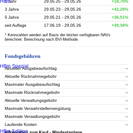
HBm
1 Jahr
29.05.25 - 29.05.26
+18,70%
3 Jahre
29.05.23 - 29.05.26
+42,28%
5 Jahre
29.05.21 - 29.05.26
+36,51%
seit Auflage
17.06.19 - 29.05.26
+39,38%
1
Kennzahlen werden auf Basis der letzten verfügbaren NAVs
berechnet. Berechnung nach BVI-Methode.
Fondsgebühren
HBm Spezial
Aktueller Ausgabeaufschlag
--
Aktuelle Rücknahmegebühr
--
Maximaler Ausgabeaufschlag
--
Maximale Rücknahmegebühr
--
Aktuelle Verwaltungsgebühr
--
Maximale Verwahrstellenvergütung
--
Maximale Verwaltungsgebühr
--
Laufende Kosten
--
HBm Edition
Information zum Kauf - Mindestanlage