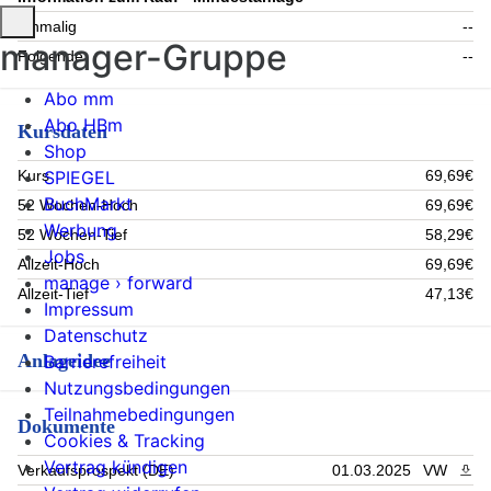
Einmalig
--
manager-Gruppe
Folgende
--
Abo mm
Abo HBm
Kursdaten
Shop
Kurs
69,69€
SPIEGEL
BuchMarkt
52 Wochen-Hoch
69,69€
Werbung
52 Wochen-Tief
58,29€
Jobs
Allzeit-Hoch
69,69€
manage › forward
Allzeit-Tief
47,13€
Impressum
Datenschutz
Anlageidee
Barrierefreiheit
Nutzungsbedingungen
Teilnahmebedingungen
Dokumente
Cookies & Tracking
Vertrag kündigen
Verkaufsprospekt (DE)
01.03.2025
VW
PDF 