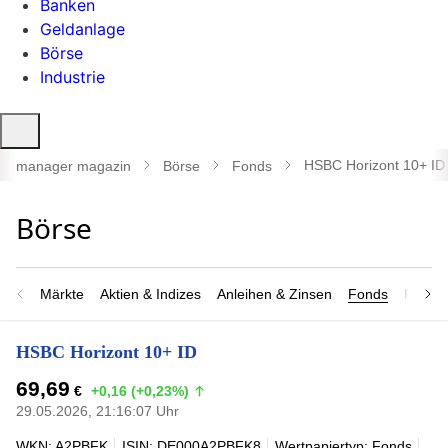
Banken
Geldanlage
Börse
Industrie
Suche
öffnen
HSBC Horizont 10+ ID
manager magazin
Börse
Fonds
Märkte
Aktien & Indizes
Anleihen & Zinsen
Fonds
Rohsto
HSBC Horizont 10+ ID
69,69
€
+0,16 (+0,23%)
29.05.2026, 21:16:07 Uhr
WKN: A2PBFK
ISIN: DE000A2PBFK8
Wertpapiertyp: Fonds