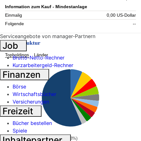
Information zum Kauf - Mindestanlage
Einmalig
0,00 US-Dollar
Folgende
--
Serviceangebote von manager-Partnern
Fondsstruktur
Job
Topholdings
Länder
Brutto-Netto-Rechner
Kurzarbeitergeld-Rechner
Finanzen
Börse
Wirtschaftsbücher
Versicherungen
Freizeit
Bücher bestellen
Spiele
Inhaltepartner
Abbvie Inc. (6.8%)