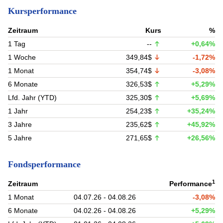
Kursperformance
Zeitraum
Kurs
%
1 Tag
--
+0,64%
1 Woche
349,84$
-1,72%
1 Monat
354,74$
-3,08%
6 Monate
326,53$
+5,29%
Lfd. Jahr (YTD)
325,30$
+5,69%
1 Jahr
254,23$
+35,24%
3 Jahre
235,62$
+45,92%
5 Jahre
271,65$
+26,56%
Fondsperformance
1
Zeitraum
Performance
1 Monat
04.07.26 - 04.08.26
-3,08%
6 Monate
04.02.26 - 04.08.26
+5,29%