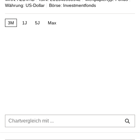
Währung: US-Dollar
Börse: Investmentfonds
3M
1J
5J
Max