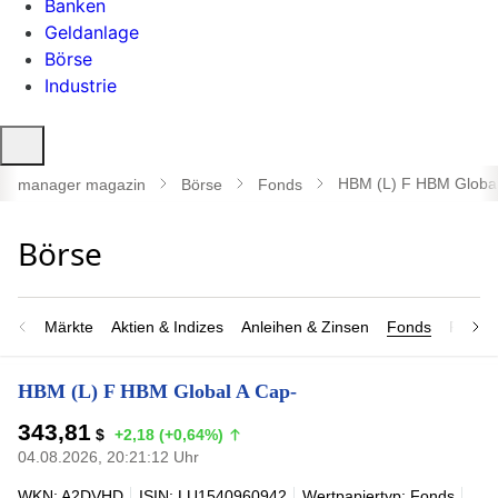
Banken
Geldanlage
Börse
Industrie
Suche
öffnen
HBM (L) F HBM Global
manager magazin
Börse
Fonds
Märkte
Aktien & Indizes
Anleihen & Zinsen
Fonds
Rohsto
HBM (L) F HBM Global A Cap-
343,81
$
+2,18 (+0,64%)
04.08.2026, 20:21:12 Uhr
WKN: A2DVHD
ISIN: LU1540960942
Wertpapiertyp: Fonds