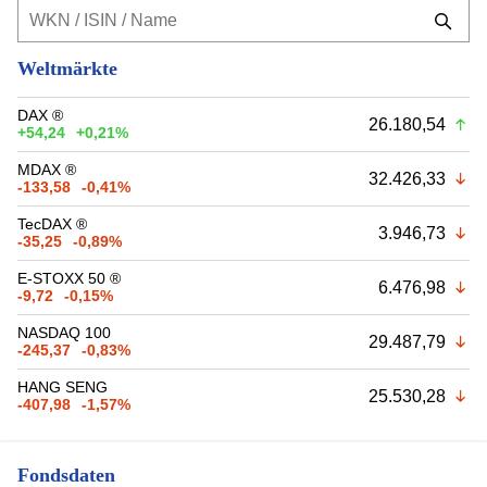
Weltmärkte
DAX ®
26.180,54
+54,24
+0,21%
MDAX ®
32.426,33
-133,58
-0,41%
TecDAX ®
3.946,73
-35,25
-0,89%
E-STOXX 50 ®
6.476,98
-9,72
-0,15%
NASDAQ 100
29.487,79
-245,37
-0,83%
HANG SENG
25.530,28
-407,98
-1,57%
Fondsdaten