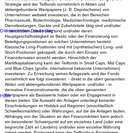
Strategie wird der Teilfonds vornehmlich in Aktien und
aktiengebundene Wertpapiere (z. B. Depotscheine) von
Unternehmen weltweit investieren, die in den Bereichen
Pharmazeutik, Biotechnologie, Medizintechnologie, medizinische
Dienstleistungen, Geräte und Zubehörteile tätig sind und/oder
Die reichsten Deutschen
Unternehmen, deren tätig sind und/oder deren
Hauptgeschäftstätigkeit im Besitz oder der Finanzierung von
Beteiligungspositionen an solchen Unternehmen besteht.
Klassische Long-Positionen sind mit (synthetischen) Long- und
Short-Positionen gekoppelt, die durch den Einsatz von
Finanzderivaten erreicht werden. Hinsichtlich der
Marktkapitalisierung kann der Teilfonds in Small Caps, Mid Caps
und Blue-Chips (große, international bekannte Unternehmen)
investieren. Zu Erreichung seines Anlageziels wird der Fonds
vornehmlich wie folgt investieren: - direkt in die oben genannten
Aktien und aktiengebundenen Wertpapiere; und/oder - in
derivative Finanzinstrumente, die die oben genannten
HBm
Wertpapiere als Basiswerte haben oder ein Engagement in
diesen bieten. Die Auswahl der Anlagen unterliegt keinerlei
Einschränkungen im Hinblick auf Regionen (einschließlich
Schwellenmärkten) oder Währungen, auf die die Anlagen lauten.
Abhängig von der Situation an den Finanzmärkten kann jedoch
ein besonderer Schwerpunkt auf ein einzelnes Land (oder eine
begrenzte Zahl an Ländern) und/oder eine einzelne Währung
gelegt werden. Ergänzend kann der Teilfonds in Bareinlagen,