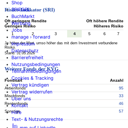
Shop
SPIEGEL
Risiko-Indikator (SRI)
BuchMarkt
Oft geringere Rendite
Oft höhere Rendite
Werbung
Geringes Risiko
Höheres Risiko
Jobs
1
2
3
4
5
6
7
manage › forward
Je höher der Wert, umso höher das mit dem Investment verbundene
Impressum
Risiko.
Datenschutz
Stand: 31.05.2026
Barrierefreiheit
Nutzungsbedingungen
Weitere Fonds der KVG
Teilnahmebedingungen
Cookies & Tracking
Fondsart
Anzahl
Vertrag kündigen
Aktienfonds
95
Vertrag widerrufen
Mischfonds
33
Über uns
Rentenfonds
46
Kontakt
Sonstige
57
Hilfe
Text- & Nutzungsrechte
mm auf LinkedIn