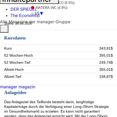
ELI LILLY and CO (6.5%)
NATERA INC (4.9%)
DER SPIEGEL
Johnson + Johnson (4.6%)
1/5
The Economist
Thermo Fisher Scientific (3.9%)
Alle Magazine der manager-Gruppe
Merck & co inc (3.5%)
Stand: 30.06.2026
ASTRAZENECA PLC (3.4%)
GUARDANT HEALTH INC (3.4%)
Kursdaten
UCB (3.4%)
Lonza Group (3.1%)
Rest (56.5%)
Kurs
343,81$
52 Wochen-Hoch
355,01$
52 Wochen-Tief
249,74$
Allzeit-Hoch
355,01$
Allzeit-Tief
158,87$
manager magazin
Anlageidee
Das Anlageziel des Teilfonds besteht darin, langfristige
Kapitalerträge durch die Verfolgung einer Long-/Short-Strategie
im Gesundheitsmarkt zu erzielen. Es kann nicht garantiert
werden, dass das Anlageziel erreicht wird. Mit der Long-/Short-