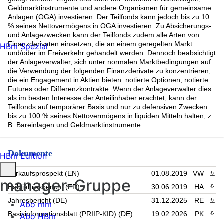
Geldmarktinstrumente und andere Organismen für gemeinsame
Anlagen (OGA) investieren. Der Teilfonds kann jedoch bis zu 10
% seines Nettovermögens in OGA investieren. Zu Absicherungs-
und Anlagezwecken kann der Teilfonds zudem alle Arten von
Finanzderivaten einsetzen, die an einem geregelten Markt
HBm Spezial
und/oder im Freiverkehr gehandelt werden. Dennoch beabsichtigt
der Anlageverwalter, sich unter normalen Marktbedingungen auf
die Verwendung der folgenden Finanzderivate zu konzentrieren,
die ein Engagement in Aktien bieten: notierte Optionen, notierte
Futures oder Differenzkontrakte. Wenn der Anlageverwalter dies
als im besten Interesse der Anteilinhaber erachtet, kann der
Teilfonds auf temporärer Basis und nur zu defensiven Zwecken
bis zu 100 % seines Nettovermögens in liquiden Mitteln halten, z.
B. Bareinlagen und Geldmarktinstrumente.
Dokumente
HBm Edition
Verkaufsprospekt (EN)
01.08.2019
VW
PDF 
manager-Gruppe
Halbjahresbericht (FR)
30.06.2019
HA
PDF 
Jahresbericht (DE)
31.12.2025
RE
PDF 
Abo mm
Basisinformationsblatt (PRIIP-KID) (DE)
19.02.2026
PK
PDF 
Abo HBm