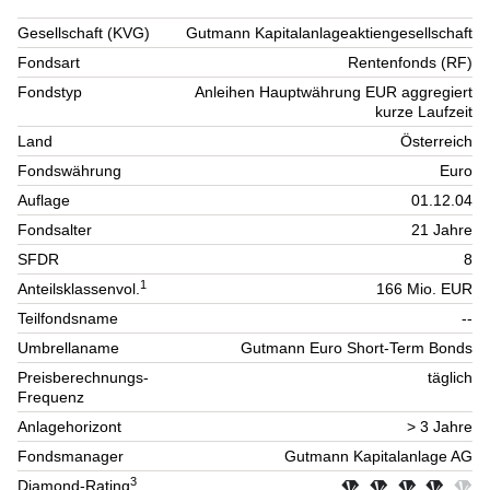
Gesellschaft (KVG)
Gutmann Kapitalanlageaktiengesellschaft
Fondsart
Rentenfonds (RF)
Fondstyp
Anleihen Hauptwährung EUR aggregiert
kurze Laufzeit
Land
Österreich
Fondswährung
Euro
Auflage
01.12.04
Fondsalter
21 Jahre
SFDR
8
1
Anteilsklassenvol.
166 Mio. EUR
Teilfondsname
--
Umbrellaname
Gutmann Euro Short-Term Bonds
Preisberechnungs-
täglich
Frequenz
Anlagehorizont
> 3 Jahre
Fondsmanager
Gutmann Kapitalanlage AG
3
Diamond-Rating