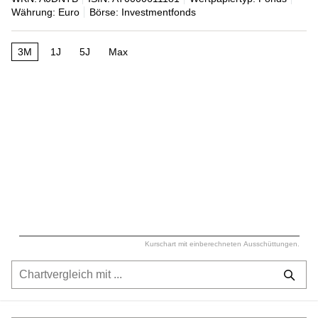
Währung: Euro
Börse: Investmentfonds
3M
1J
5J
Max
Kurschart mit einberechneten Ausschüttungen.