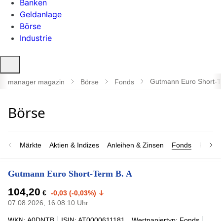
Banken
Geldanlage
Börse
Industrie
Suche
öffnen
Gutmann Euro Short-T
manager magazin
Börse
Fonds
Märkte
Aktien & Indizes
Anleihen & Zinsen
Fonds
Rohsto
Gutmann Euro Short-Term B. A
104,20
€
-0,03 (-0,03%)
07.08.2026, 16:08:10 Uhr
WKN: A0DNTB
ISIN: AT0000611181
Wertpapiertyp: Fonds