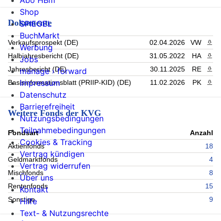
Abo HBm
Shop
Dokumente
SPIEGEL
BuchMarkt
Verkaufsprospekt (DE)
02.04.2026
VW
PDF 
Werbung
Halbjahresbericht (DE)
31.05.2022
HA
PDF 
Jobs
Jahresbericht (DE)
30.11.2025
RE
PDF 
manage › forward
Impressum
Basisinformationsblatt (PRIIP-KID) (DE)
11.02.2026
PK
PDF 
Datenschutz
Barrierefreiheit
Weitere Fonds der KVG
Nutzungsbedingungen
Teilnahmebedingungen
Fondsart
Anzahl
Cookies & Tracking
Aktienfonds
18
Vertrag kündigen
Geldmarktfonds
4
Vertrag widerrufen
Mischfonds
8
Über uns
Rentenfonds
15
Kontakt
Sonstige
9
Hilfe
Text- & Nutzungsrechte