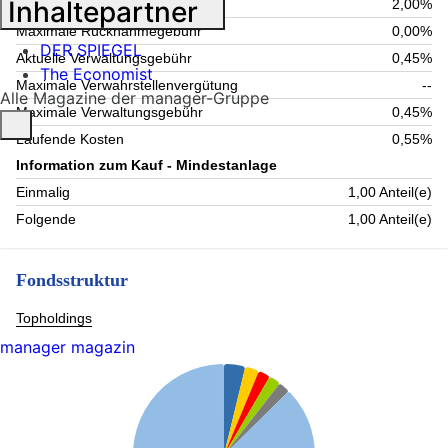
Inhaltepartner
Maximaler Ausgabeaufschlag
2,00%
Maximale Rücknahmegebühr
0,00%
DER SPIEGEL
Aktuelle Verwaltungsgebühr
0,45%
The Economist
Maximale Verwahrstellenvergütung
--
Alle Magazine der manager-Gruppe
Maximale Verwaltungsgebühr
0,45%
Laufende Kosten
0,55%
Information zum Kauf - Mindestanlage
Einmalig
1,00 Anteil(e)
Folgende
1,00 Anteil(e)
Fondsstruktur
Topholdings
manager magazin