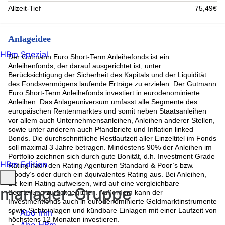
Allzeit-Tief
75,49€
Anlageidee
HBm Spezial
Der Gutmann Euro Short-Term Anleihefonds ist ein
Anleihenfonds, der darauf ausgerichtet ist, unter
Berücksichtigung der Sicherheit des Kapitals und der Liquidität
des Fondsvermögens laufende Erträge zu erzielen. Der Gutmann
Euro Short-Term Anleihefonds investiert in eurodenominierte
Anleihen. Das Anlageuniversum umfasst alle Segmente des
europäischen Rentenmarktes und somit neben Staatsanleihen
vor allem auch Unternehmensanleihen, Anleihen anderer Stellen,
sowie unter anderem auch Pfandbriefe und Inflation linked
Bonds. Die durchschnittliche Restlaufzeit aller Einzeltitel im Fonds
soll maximal 3 Jahre betragen. Mindestens 90% der Anleihen im
Portfolio zeichnen sich durch gute Bonität, d.h. Investment Grade
HBm Edition
Rating nach den Rating Agenturen Standard & Poor’s bzw.
Moody’s oder durch ein äquivalentes Rating aus. Bei Anleihen,
die kein Rating aufweisen, wird auf eine vergleichbare
manager-Gruppe
Beurteilung zurückgegriffen. Außerdem kann der
Investmentfonds auch in eurodenominierte Geldmarktinstrumente
sowie Sichteinlagen und kündbare Einlagen mit einer Laufzeit von
Abo mm
höchstens 12 Monaten investieren.