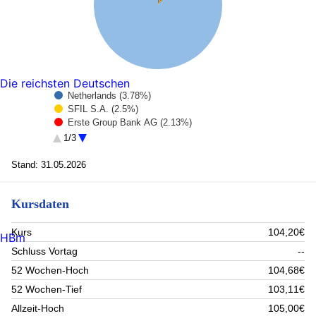
Die reichsten Deutschen
Netherlands (3.78%)
SFIL S.A. (2.5%)
Erste Group Bank AG (2.13%)
BPCE SFH (2.12%)
1/3
Norddeutsche Landesbank -Girozentrale- (2.1%)
Rest (87.37%)
Stand: 31.05.2026
Kursdaten
Kurs
104,20€
HBm
Schluss Vortag
--
52 Wochen-Hoch
104,68€
52 Wochen-Tief
103,11€
Allzeit-Hoch
105,00€