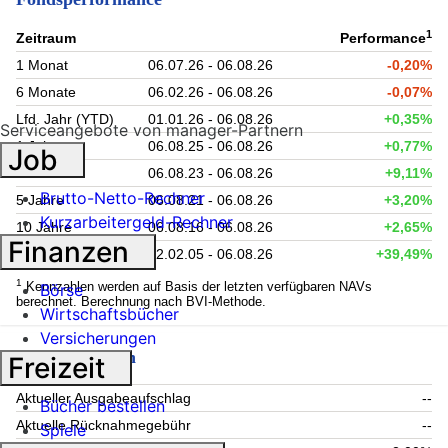
1
Zeitraum
Performance
1 Monat
06.07.26 - 06.08.26
-0,20%
6 Monate
06.02.26 - 06.08.26
-0,07%
Lfd. Jahr (YTD)
01.01.26 - 06.08.26
+0,35%
Serviceangebote von manager-Partnern
1 Jahr
06.08.25 - 06.08.26
+0,77%
Job
3 Jahre
06.08.23 - 06.08.26
+9,11%
Brutto-Netto-Rechner
5 Jahre
06.08.21 - 06.08.26
+3,20%
Kurzarbeitergeld-Rechner
10 Jahre
06.08.16 - 06.08.26
+2,65%
Finanzen
seit Auflage
22.02.05 - 06.08.26
+39,49%
1
Kennzahlen werden auf Basis der letzten verfügbaren NAVs
Börse
berechnet. Berechnung nach BVI-Methode.
Wirtschaftsbücher
Versicherungen
Fondsgebühren
Freizeit
Aktueller Ausgabeaufschlag
--
Bücher bestellen
Aktuelle Rücknahmegebühr
--
Spiele