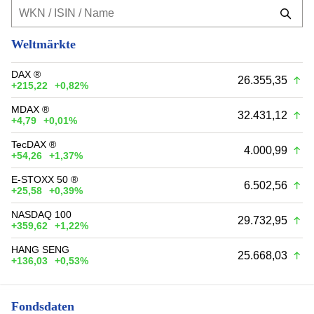
Weltmärkte
DAX ®
26.355,35
+215,22
+0,82%
MDAX ®
32.431,12
+4,79
+0,01%
TecDAX ®
4.000,99
+54,26
+1,37%
E-STOXX 50 ®
6.502,56
+25,58
+0,39%
NASDAQ 100
29.732,95
+359,62
+1,22%
HANG SENG
25.668,03
+136,03
+0,53%
Fondsdaten