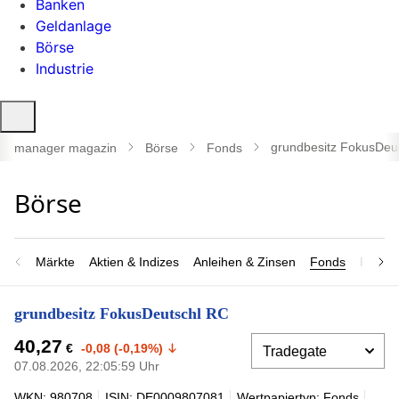
Banken
Geldanlage
Börse
Industrie
Suche
öffnen
grundbesitz FokusDeu
manager magazin
Börse
Fonds
Märkte
Aktien & Indizes
Anleihen & Zinsen
Fonds
Rohsto
grundbesitz FokusDeutschl RC
40,27
€
-0,08 (-0,19%)
07.08.2026, 22:05:59 Uhr
WKN: 980708
ISIN: DE0009807081
Wertpapiertyp: Fonds