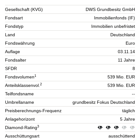
Gesellschaft (KVG)
DWS Grundbesitz GmbH
Fondsart
Immobilienfonds (IF)
Fondstyp
Immobilien unbefristet
Land
Deutschland
Fondswährung
Euro
Auflage
03.11.14
Fondsalter
11 Jahre
SFDR
8
1
Fondsvolumen
539 Mio. EUR
2
Anteilsklassenvol.
539 Mio. EUR
Teilfondsname
--
Umbrellaname
grundbesitz Fokus Deutschland
Preisberechnungs-Frequenz
täglich
Anlagehorizont
5 Jahre
3
Diamond-Rating
Ausschüttungsart
ausschüttend