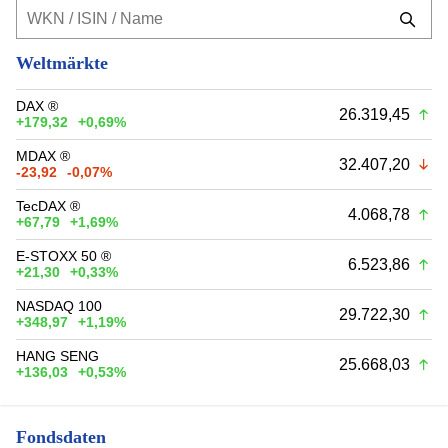
Weltmärkte
DAX ®
26.319,45
+179,32
+0,69%
MDAX ®
32.407,20
-23,92
-0,07%
TecDAX ®
4.068,78
+67,79
+1,69%
E-STOXX 50 ®
6.523,86
+21,30
+0,33%
NASDAQ 100
29.722,30
+348,97
+1,19%
HANG SENG
25.668,03
+136,03
+0,53%
Fondsdaten