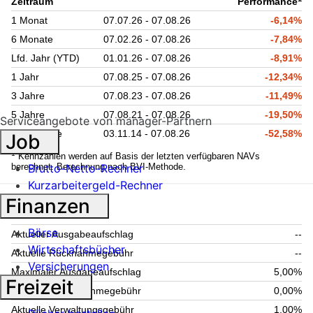
Zeitraum
Performance
1 Monat
07.07.26 - 07.08.26
-6,14%
6 Monate
07.02.26 - 07.08.26
-7,84%
Lfd. Jahr (YTD)
01.01.26 - 07.08.26
-8,91%
1 Jahr
07.08.25 - 07.08.26
-12,34%
3 Jahre
07.08.23 - 07.08.26
-11,49%
5 Jahre
07.08.21 - 07.08.26
-19,50%
Serviceangebote von manager-Partnern
seit Auflage
03.11.14 - 07.08.26
-52,58%
Job
1
Kennzahlen werden auf Basis der letzten verfügbaren NAVs
berechnet. Berechnung nach BVI-Methode.
Brutto-Netto-Rechner
Kurzarbeitergeld-Rechner
Finanzen
Fondsgebühren
Börse
Aktueller Ausgabeaufschlag
--
Wirtschaftsbücher
Aktuelle Rücknahmegebühr
--
Versicherungen
Maximaler Ausgabeaufschlag
5,00%
Freizeit
Maximale Rücknahmegebühr
0,00%
Aktuelle Verwaltungsgebühr
1,00%