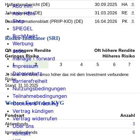
Halbjahresbericht (DE)
30.09.2025
HA
PDF 
Abo mm
Abo HBm
Jahresbericht (DE)
31.03.2026
RE
PDF 
Shop
Basisinformationsblatt (PRIIP-KID) (DE)
16.04.2026
PK
PDF 
SPIEGEL
BuchMarkt
Risiko-Indikator (SRI)
Werbung
Oft geringere Rendite
Oft höhere Rendite
Jobs
Geringes Risiko
Höheres Risiko
manage › forward
1
2
3
4
5
6
7
Impressum
Datenschutz
Je höher der Wert, umso höher das mit dem Investment verbundene
Risiko.
Barrierefreiheit
Stand: 31.10.2025
Nutzungsbedingungen
Teilnahmebedingungen
Weitere Fonds der KVG
Cookies & Tracking
Vertrag kündigen
Fondsart
Anzahl
Vertrag widerrufen
Aktienfonds
3
Über uns
Immobilienfonds
6
Kontakt