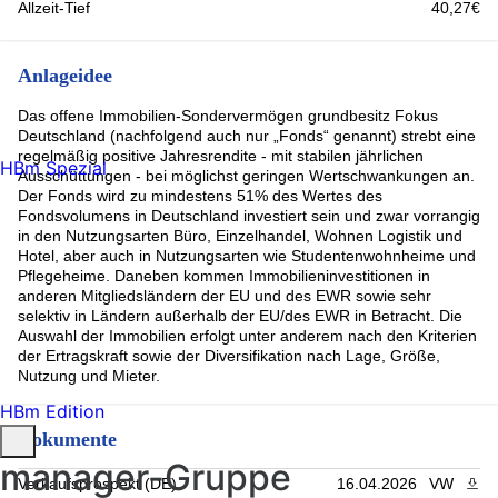
Allzeit-Tief
40,27€
Anlageidee
Das offene Immobilien-Sondervermögen grundbesitz Fokus
Deutschland (nachfolgend auch nur „Fonds“ genannt) strebt eine
regelmäßig positive Jahresrendite - mit stabilen jährlichen
HBm Spezial
Ausschüttungen - bei möglichst geringen Wertschwankungen an.
Der Fonds wird zu mindestens 51% des Wertes des
Fondsvolumens in Deutschland investiert sein und zwar vorrangig
in den Nutzungsarten Büro, Einzelhandel, Wohnen Logistik und
Hotel, aber auch in Nutzungsarten wie Studentenwohnheime und
Pflegeheime. Daneben kommen Immobilieninvestitionen in
anderen Mitgliedsländern der EU und des EWR sowie sehr
selektiv in Ländern außerhalb der EU/des EWR in Betracht. Die
Auswahl der Immobilien erfolgt unter anderem nach den Kriterien
der Ertragskraft sowie der Diversifikation nach Lage, Größe,
Nutzung und Mieter.
HBm Edition
Dokumente
manager-Gruppe
Verkaufsprospekt (DE)
16.04.2026
VW
PDF 