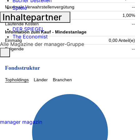
Bücher bestellen
Maximale Verwahrstellenvergütung
--
Spiele
Inhaltepartner
Maximale Verwaltungsgebühr
1,00%
Laufende Kosten
--
DER SPIEGEL
Information zum Kauf - Mindestanlage
The Economist
Einmalig
0,00 Anteil(e)
Alle Magazine der manager-Gruppe
Folgende
--
Fondsstruktur
Topholdings
Länder
Branchen
manager magazin