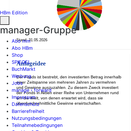
HBm Edition
manager-Gruppe
Stand: 31.05.2026
Abo mm
Abo HBm
Shop
SPIEGEL
Anlageidee
BuchMarkt
Werbung
Der Fonds ist bestrebt, den investierten Betrag innerhalb
einer Zeitspanne von mehreren Jahren zu vermehren
Jobs
und Gewinne auszuzahlen. Zu diesem Zweck investiert
manage › forward
der Fonds in Aktien einer Reihe von Unternehmen rund
Impressum
um die Welt, von denen erwartet wird, dass sie
überdurchschnittliche Gewinne erwirtschaften.
Datenschutz
Barrierefreiheit
Nutzungsbedingungen
Teilnahmebedingungen