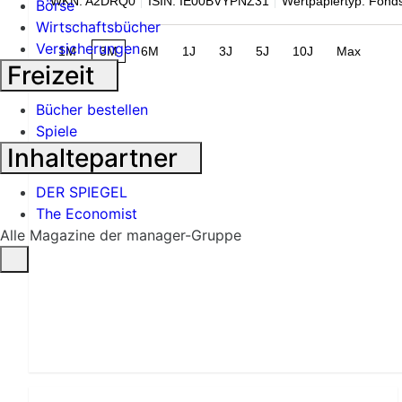
WKN: A2DRQ0
ISIN: IE00BVYPNZ31
Wertpapiertyp: Fond
Börse
Wirtschaftsbücher
Versicherungen
1M
3M
6M
1J
3J
5J
10J
Max
Freizeit
Bücher bestellen
Spiele
Inhaltepartner
DER SPIEGEL
The Economist
Alle Magazine der manager-Gruppe