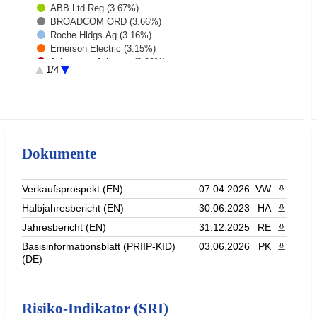
ABB Ltd Reg (3.67%)
BROADCOM ORD (3.66%)
Roche Hldgs Ag (3.16%)
Emerson Electric (3.15%)
Johnson + Johnson (3.09%)
1/4
Abbvie Inc. (3.02%)
Deutsche Boerse AG (2.97%)
Aflac (2.97%)
NESTLE S.A (2.95%)
Coca-Cola Co (2.89%)
Relx PLC Ord GBP0.1444 (2.88%)
Dokumente
Atlas Copco AB A (2.88%)
SCHNEIDER ELECTRIC SA (2.83%)
EATON CORP PLC (2.81%)
Verkaufsprospekt (EN)
07.04.2026
VW
PDF heru
Microsoft Corp (2.8%)
Halbjahresbericht (EN)
30.06.2023
HA
PDF heru
CME Group (2.76%)
Publicis Groupe SA (2.76%)
Jahresbericht (EN)
31.12.2025
RE
PDF heru
Assa Abloy B (2.71%)
Basisinformationsblatt (PRIIP-KID)
03.06.2026
PK
PDF heru
Mondelez International Inc (2.7%)
(DE)
PepsiCo Inc. (2.62%)
BLACKROCK INC (2.59%)
Danone (2.53%)
Rest (22.72%)
Risiko-Indikator (SRI)