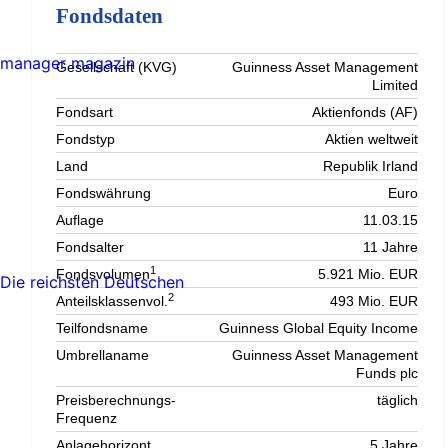
Fondsdaten
manager magazin
Gesellschaft (KVG)
Guinness Asset Management
Limited
Fondsart
Aktienfonds (AF)
Fondstyp
Aktien weltweit
Land
Republik Irland
Fondswährung
Euro
Auflage
11.03.15
Fondsalter
11 Jahre
1
Fondsvolumen
5.921 Mio. EUR
Die reichsten Deutschen
2
Anteilsklassenvol.
493 Mio. EUR
Teilfondsname
Guinness Global Equity Income
Umbrellaname
Guinness Asset Management
Funds plc
Preisberechnungs-
täglich
Frequenz
Anlagehorizont
5 Jahre