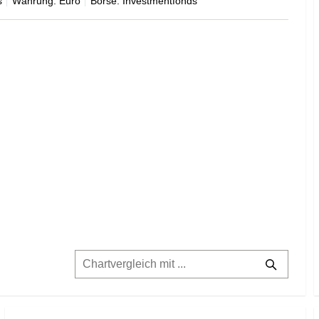
s
Währung: Euro
Börse: Investmentfonds