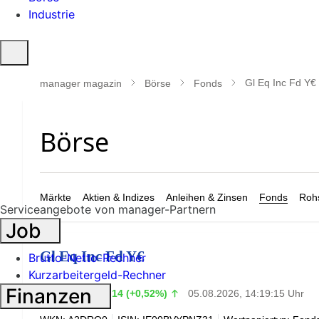
Industrie
Suche
öffnen
Gl Eq Inc Fd Y€
manager magazin
Börse
Fonds
Märkte
Aktien & Indizes
Anleihen & Zinsen
Fonds
Rohs
Serviceangebote von manager-Partnern
Job
Gl Eq Inc Fd Y€
Brutto-Netto-Rechner
Kurzarbeitergeld-Rechner
27,77
Finanzen
€
+0,14 (+0,52%)
05.08.2026, 14:19:15 Uhr