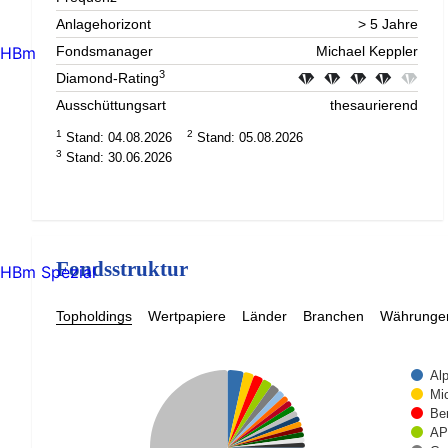
Anlagehorizont
> 5 Jahre
HBm
Fondsmanager
Michael Keppler
3
Diamond-Rating
Ausschüttungsart
thesaurierend
1
2
Stand: 04.08.2026
Stand: 05.08.2026
3
Stand: 30.06.2026
Fondsstruktur
HBm Spezial
Topholdings
Wertpapiere
Länder
Branchen
Währunge
Al
Mi
Be
AP