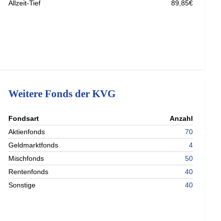
Allzeit-Tief
89,85€
Weitere Fonds der KVG
nterladen
Fondsart
Anzahl
nterladen
Aktienfonds
70
nterladen
Geldmarktfonds
4
nterladen
Mischfonds
50
Rentenfonds
40
Sonstige
40