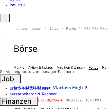
Industrie
Suche
öffnen
GAF GAF Major 
manager magazin
Börse
Fonds
Märkte
Aktien & Indizes
Anleihen & Zinsen
Fonds
Rohs
Serviceangebote von manager-Partnern
Job
GAF GAF Major Markets High P
Brutto-Netto-Rechner
Kurzarbeitergeld-Rechner
183,75
Finanzen
€
-1,36 (-0,73%)
06.08.2026, 15:57:09 Uhr