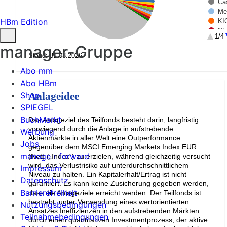
Ca
Me
HBm Edition
KI
NE
1/4
Re
manager-Gruppe
BH
Stand: 31.03.2026
AN
Bi
Abo mm
FL
Abo HBm
EN
Shop
Anlageidee
LI
SPIEGEL
Gl
Ri
BuchMarkt
Das Anlageziel des Teilfonds besteht darin, langfristig
Gl
vorwiegend durch die Anlage in aufstrebende
Werbung
HE
Aktienmärkte in aller Welt eine Outperformance
Jobs
Ta
gegenüber dem MSCI Emerging Markets Index EUR
manage › forward
Ad
(Net) („Index“) zu erzielen, während gleichzeitig versucht
wird, das Verlustrisiko auf unterdurchschnittlichem
MI
Impressum
Niveau zu halten. Ein Kapitalerhalt/Ertrag ist nicht
BR
Datenschutz
garantiert. Es kann keine Zusicherung gegeben werden,
Da
Barrierefreiheit
dass die Anlageziele erreicht werden. Der Teilfonds ist
La
bestrebt, unter Verwendung eines wertorientierten
Nutzungsbedingungen
Re
Ansatzes Ineffizienzen in den aufstrebenden Märkten
Teilnahmebedingungen
durch einen quantitativen Investmentprozess, der aktive