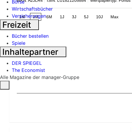
WKN: A2JLR4
ISIN: LU1821205884
Wertpapiertyp: Fonds
Börse
Wirtschaftsbücher
Versicherungen
1M
3M
6M
1J
3J
5J
10J
Max
Freizeit
Bücher bestellen
Spiele
Inhaltepartner
DER SPIEGEL
The Economist
Alle Magazine der manager-Gruppe