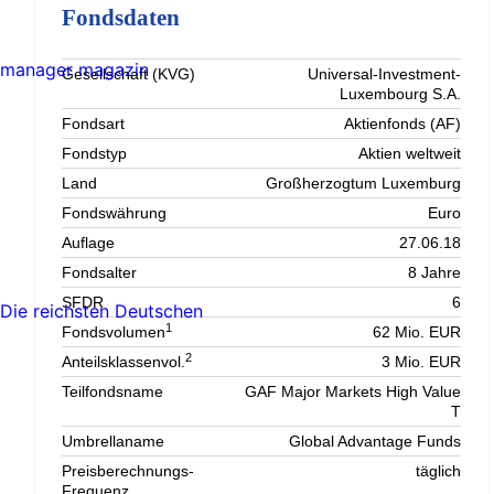
Fondsdaten
manager magazin
Gesellschaft (KVG)
Universal-Investment-
Luxembourg S.A.
Fondsart
Aktienfonds (AF)
Fondstyp
Aktien weltweit
Land
Großherzogtum Luxemburg
Fondswährung
Euro
Auflage
27.06.18
Fondsalter
8 Jahre
SFDR
6
Die reichsten Deutschen
1
Fondsvolumen
62 Mio. EUR
2
Anteilsklassenvol.
3 Mio. EUR
Teilfondsname
GAF Major Markets High Value
T
Umbrellaname
Global Advantage Funds
Preisberechnungs-
täglich
Frequenz