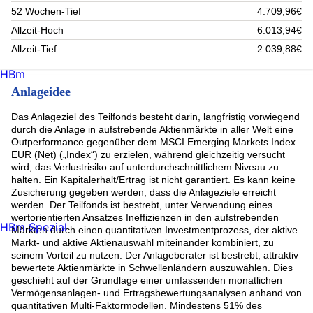
Rio Tinto PLC (1.09%)
52 Wochen-Tief
4.709,96€
Gl.Adv. Fds-Lingo.Gl.Sm.Cap V. Namens-Anteile EUR S o.N.
(1.07%)
Allzeit-Hoch
6.013,94€
HEIDELBERG MATERIALS AG (1.06%)
Allzeit-Tief
2.039,88€
Taiwan Semiconductor Rpr5Shs (1.02%)
Advanced Micro Devices (1%)
HBm
MIZUHO FINANCIAL GROUP INC (0.99%)
Anlageidee
BROADCOM ORD (0.99%)
Daiichi Sankyo Company NPV (0.95%)
Das Anlageziel des Teilfonds besteht darin, langfristig vorwiegend
Lam Research Corporation (0.93%)
durch die Anlage in aufstrebende Aktienmärkte in aller Welt eine
Rest (65.83%)
Outperformance gegenüber dem MSCI Emerging Markets Index
EUR (Net) („Index“) zu erzielen, während gleichzeitig versucht
wird, das Verlustrisiko auf unterdurchschnittlichem Niveau zu
halten. Ein Kapitalerhalt/Ertrag ist nicht garantiert. Es kann keine
Zusicherung gegeben werden, dass die Anlageziele erreicht
werden. Der Teilfonds ist bestrebt, unter Verwendung eines
wertorientierten Ansatzes Ineffizienzen in den aufstrebenden
HBm Spezial
Märkten durch einen quantitativen Investmentprozess, der aktive
Markt- und aktive Aktienauswahl miteinander kombiniert, zu
seinem Vorteil zu nutzen. Der Anlageberater ist bestrebt, attraktiv
bewertete Aktienmärkte in Schwellenländern auszuwählen. Dies
geschieht auf der Grundlage einer umfassenden monatlichen
Vermögensanlagen- und Ertragsbewertungsanalysen anhand von
quantitativen Multi-Faktormodellen. Mindestens 51% des