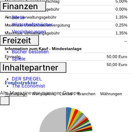
Maximaler Ausgabeaufschlag
5,00%
Finanzen
Maximale Rücknahmegebühr
0,00%
Börse
Aktuelle Verwaltungsgebühr
1,35%
Wirtschaftsbücher
Maximale Verwahrstellenvergütung
0,25%
Versicherungen
Maximale Verwaltungsgebühr
1,35%
Freizeit
Laufende Kosten
--
Information zum Kauf - Mindestanlage
Bücher bestellen
Einmalig
50,00 Euro
Spiele
Folgende
50,00 Euro
Inhaltepartner
DER SPIEGEL
Fondsstruktur
The Economist
Alle Magazine der manager-Gruppe
Topholdings
Wertpapiere
Länder
Branchen
Währungen