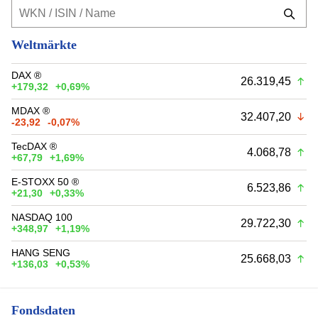
Weltmärkte
DAX ®
26.319,45
+179,32
+0,69%
MDAX ®
32.407,20
-23,92
-0,07%
TecDAX ®
4.068,78
+67,79
+1,69%
E-STOXX 50 ®
6.523,86
+21,30
+0,33%
NASDAQ 100
29.722,30
+348,97
+1,19%
HANG SENG
25.668,03
+136,03
+0,53%
Fondsdaten