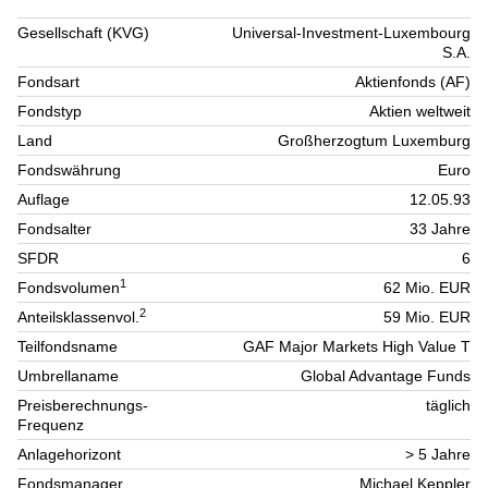
Gesellschaft (KVG)
Universal-Investment-Luxembourg
S.A.
Fondsart
Aktienfonds (AF)
Fondstyp
Aktien weltweit
Land
Großherzogtum Luxemburg
Fondswährung
Euro
Auflage
12.05.93
Fondsalter
33 Jahre
SFDR
6
1
Fondsvolumen
62 Mio. EUR
2
Anteilsklassenvol.
59 Mio. EUR
Teilfondsname
GAF Major Markets High Value T
Umbrellaname
Global Advantage Funds
Preisberechnungs-
täglich
Frequenz
Anlagehorizont
> 5 Jahre
Fondsmanager
Michael Keppler