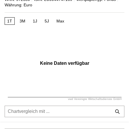
Währung: Euro
1T
3M
1J
5J
Max
Keine Daten verfügbar
vwd Vereinigte Wirtschaftsdienste GmbH