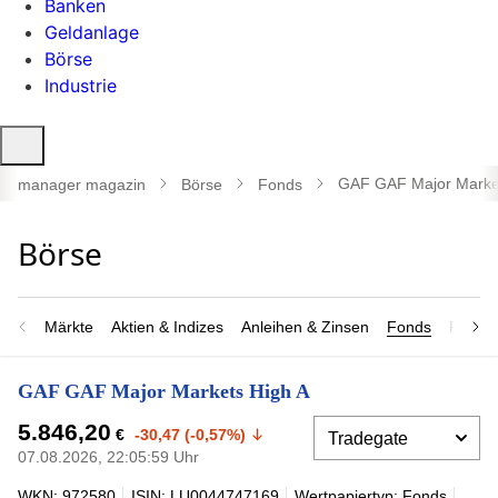
Banken
Geldanlage
Börse
Industrie
Suche
öffnen
GAF GAF Major Marke
manager magazin
Börse
Fonds
Märkte
Aktien & Indizes
Anleihen & Zinsen
Fonds
Rohsto
GAF GAF Major Markets High A
5.846,20
€
-30,47 (-0,57%)
07.08.2026, 22:05:59 Uhr
WKN: 972580
ISIN: LU0044747169
Wertpapiertyp: Fonds