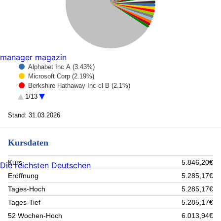
manager magazin
Alphabet Inc A (3.43%)
Microsoft Corp (2.19%)
Berkshire Hathaway Inc-cl B (2.1%)
APPLE INC (2.09%)
1/13
Cash EUR 01 (1.96%)
Meta Platforms inc (1.51%)
Stand: 31.03.2026
KION GROUP AG Inhaber-Aktien o.N. (1.28%)
NETFLIX INC (1.25%)
Kursdaten
Reckitt Benckiser Group plc (1.24%)
BHP Group Ltd Ordinary AUD (1.23%)
ANGLOGOLD ASHANTI PLC NYSE (1.18%)
Kurs
5.846,20€
Die reichsten Deutschen
BioNTech SE Nam.-Akt.(sp.ADRs)1/o.N. (1.17%)
Eröffnung
5.285,17€
FLEX LTD (1.13%)
ENDEAVOUR MINING (1.12%)
Tages-Hoch
5.285,17€
LINGOHR-SYSTEMATIC-INVEST Inhaber-Anteile I (1.11%)
Tages-Tief
5.285,17€
Gl.Adv.-Lin.Eme.Mar.Val. Actions Nom. P Acc.EUR o.N.
(1.09%)
52 Wochen-Hoch
6.013,94€