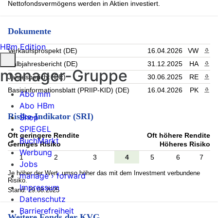
Nettofondsvermögens werden in Aktien investiert.
Dokumente
HBm Edition
Verkaufsprospekt (DE)
16.04.2026
VW
PDF 
Halbjahresbericht (DE)
31.12.2025
HA
PDF 
manager-Gruppe
Jahresbericht (DE)
30.06.2025
RE
PDF 
Basisinformationsblatt (PRIIP-KID) (DE)
16.04.2026
PK
PDF 
Abo mm
Abo HBm
Risiko-Indikator (SRI)
Shop
SPIEGEL
Oft geringere Rendite
Oft höhere Rendite
BuchMarkt
Geringes Risiko
Höheres Risiko
Werbung
1
2
3
4
5
6
7
Jobs
Je höher der Wert, umso höher das mit dem Investment verbundene
manage › forward
Risiko.
Impressum
Stand: 29.08.2025
Datenschutz
Barrierefreiheit
Weitere Fonds der KVG