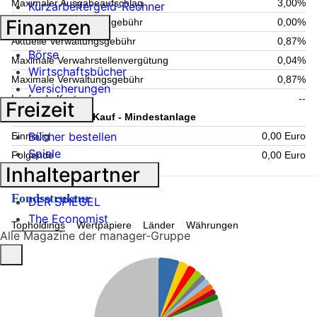
Maximaler Ausgabeaufschlag
3,00%
Kurzarbeitergeld-Rechner
Finanzen
Maximale Rücknahmegebühr
0,00%
Aktuelle Verwaltungsgebühr
0,87%
Börse
Maximale Verwahrstellenvergütung
0,04%
Wirtschaftsbücher
Maximale Verwaltungsgebühr
0,87%
Versicherungen
Laufende Kosten
--
Freizeit
Information zum Kauf - Mindestanlage
Bücher bestellen
Einmalig
0,00 Euro
Spiele
Folgende
0,00 Euro
Inhaltepartner
Fondsstruktur
DER SPIEGEL
The Economist
Topholdings
Wertpapiere
Länder
Währungen
Alle Magazine der manager-Gruppe