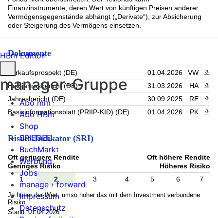
Finanzinstrumente, deren Wert von künftigen Preisen anderer
Vermögensgegenstände abhängt („Derivate“), zur Absicherung
oder Steigerung des Vermögens einsetzen.
Dokumente
HBm Edition
Verkaufsprospekt (DE)
01.04.2026
VW
PDF 
manager-Gruppe
Halbjahresbericht (DE)
31.03.2026
HA
PDF 
Jahresbericht (DE)
30.09.2025
RE
PDF 
Abo mm
Basisinformationsblatt (PRIIP-KID) (DE)
01.04.2026
PK
PDF 
Abo HBm
Shop
SPIEGEL
Risiko-Indikator (SRI)
BuchMarkt
Oft geringere Rendite
Oft höhere Rendite
Werbung
Geringes Risiko
Höheres Risiko
Jobs
1
2
3
4
5
6
7
manage › forward
Je höher der Wert, umso höher das mit dem Investment verbundene
Impressum
Risiko.
Datenschutz
Stand: 01.04.2026