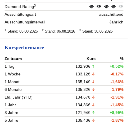
3
Diamond-Rating
Ausschüttungsart
ausschüttend
Ausschüttungsintervall
Jährlich
1
2
3
Stand: 05.08.2026
Stand: 06.08.2026
Stand: 30.06.2026
Kursperformance
Zeitraum
Kurs
%
1 Tag
132,90€
+0,52%
1 Woche
133,12€
-0,17%
1 Monat
135,14€
-1,66%
6 Monate
135,32€
-1,79%
Lfd. Jahr (YTD)
134,67€
-1,31%
1 Jahr
134,86€
-1,45%
3 Jahre
121,94€
+8,99%
5 Jahre
135,43€
-1,87%