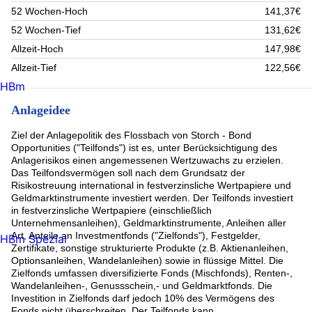
52 Wochen-Hoch
141,37€
52 Wochen-Tief
131,62€
Allzeit-Hoch
147,98€
Allzeit-Tief
122,56€
HBm
Anlageidee
Ziel der Anlagepolitik des Flossbach von Storch - Bond
Opportunities ("Teilfonds") ist es, unter Berücksichtigung des
Anlagerisikos einen angemessenen Wertzuwachs zu erzielen.
Das Teilfondsvermögen soll nach dem Grundsatz der
Risikostreuung international in festverzinsliche Wertpapiere und
Geldmarktinstrumente investiert werden. Der Teilfonds investiert
in festverzinsliche Wertpapiere (einschließlich
Unternehmensanleihen), Geldmarktinstrumente, Anleihen aller
Art, Anteile an Investmentfonds ("Zielfonds"), Festgelder,
HBm Spezial
Zertifikate, sonstige strukturierte Produkte (z.B. Aktienanleihen,
Optionsanleihen, Wandelanleihen) sowie in flüssige Mittel. Die
Zielfonds umfassen diversifizierte Fonds (Mischfonds), Renten-,
Wandelanleihen-, Genussschein,- und Geldmarktfonds. Die
Investition in Zielfonds darf jedoch 10% des Vermögens des
Fonds nicht überschreiten. Der Teilfonds kann