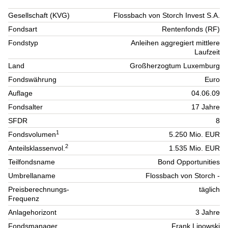
Gesellschaft (KVG)
Flossbach von Storch Invest S.A.
Fondsart
Rentenfonds (RF)
Fondstyp
Anleihen aggregiert mittlere
Laufzeit
Land
Großherzogtum Luxemburg
Fondswährung
Euro
Auflage
04.06.09
Fondsalter
17 Jahre
SFDR
8
1
Fondsvolumen
5.250 Mio. EUR
2
Anteilsklassenvol.
1.535 Mio. EUR
Teilfondsname
Bond Opportunities
Umbrellaname
Flossbach von Storch -
Preisberechnungs-
täglich
Frequenz
Anlagehorizont
3 Jahre
Fondsmanager
Frank Lipowski