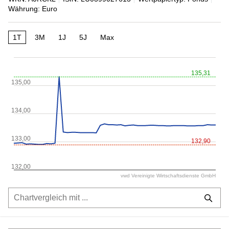
Währung: Euro
1T
3M
1J
5J
Max
135,31
135,00
134,00
133,00
132,90
132,00
vwd Vereinigte Wirtschaftsdienste GmbH