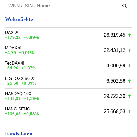
Weltmärkte
DAX ®
26.319,45
+179,32
+0,69%
MDAX ®
32.431,12
+4,79
+0,01%
TecDAX ®
4.000,99
+54,26
+1,37%
E-STOXX 50 ®
6.502,56
+25,58
+0,39%
NASDAQ 100
29.722,30
+348,97
+1,19%
HANG SENG
25.668,03
+136,03
+0,53%
Fondsdaten