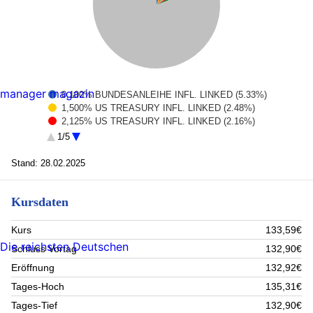
manager magazin
0,100% BUNDESANLEIHE INFL. LINKED (5.33%)
1,500% US TREASURY INFL. LINKED (2.48%)
2,125% US TREASURY INFL. LINKED (2.16%)
1,375% US TREASURY INFL. LINKED (1.73%)
1/5
0,625% US TREASURY INFL. LINKED (1.54%)
1,150% SPANIEN INFL. LINKED (1.53%)
Stand: 28.02.2025
0,000% FRANKREICH (1.51%)
1,750% US TREASURY INFL. LINKED (1.48%)
Kursdaten
0,500% BUNDESANLEIHE INFL. LINKED (1.46%)
Rest (80.78%)
Kurs
133,59€
Die reichsten Deutschen
Schluss Vortag
132,90€
Eröffnung
132,92€
Tages-Hoch
135,31€
Tages-Tief
132,90€