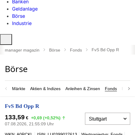
Banken
Geldanlage
Börse
Industrie
Suche
öffnen
FvS Bd Opp R
manager magazin
Börse
Fonds
Märkte
Aktien & Indizes
Anleihen & Zinsen
Fonds
Rohsto
FvS Bd Opp R
133,59
€
+0,69 (+0,52%)
07.08.2026, 21:55:09 Uhr
WKN: A0RCKL
ISIN: LU0399027613
Wertpapiertyp: Fonds