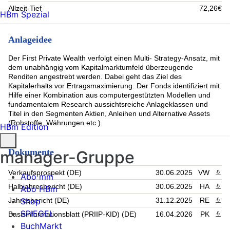
Allzeit-Tief
72,26€
SCHNEIDER ELECTRIC SA (1.36%)
HBm Spezial
REPUBLIC OF I BTPS 4% 30Oct31 (1.36%)
Kroatien, Republik EO-Notes 2017(32) (1.34%)
Caisse Francaise d.Financ.Loc. EO-M.-T.Obl.Foncières
Anlageidee
2022(27) (1.33%)
3.5 ICELAND MAR34 (1.32%)
Der First Private Wealth verfolgt einen Multi- Strategy-Ansatz, mit
SAP ORD (1.32%)
dem unabhängig vom Kapitalmarktumfeld überzeugende
ESTX 50 PR.EUR CALL 18.12.26 BP 5000,00 EUREX (1.29%)
Renditen angestrebt werden. Dabei geht das Ziel des
Banco Bilbao Vizcaya Argentaria S.A. (1.11%)
Kapitalerhalts vor Ertragsmaximierung. Der Fonds identifiziert mit
Rest (23.74%)
Hilfe einer Kombination aus computergestützten Modellen und
fundamentalem Research aussichtsreiche Anlageklassen und
Titel in den Segmenten Aktien, Anleihen und Alternative Assets
(Rohstoffe, Währungen etc.).
HBm Edition
Dokumente
manager-Gruppe
Verkaufsprospekt (DE)
30.06.2025
VW
PDF 
Abo mm
Halbjahresbericht (DE)
30.06.2025
HA
PDF 
Abo HBm
Shop
Jahresbericht (DE)
31.12.2025
RE
PDF 
SPIEGEL
Basisinformationsblatt (PRIIP-KID) (DE)
16.04.2026
PK
PDF 
BuchMarkt