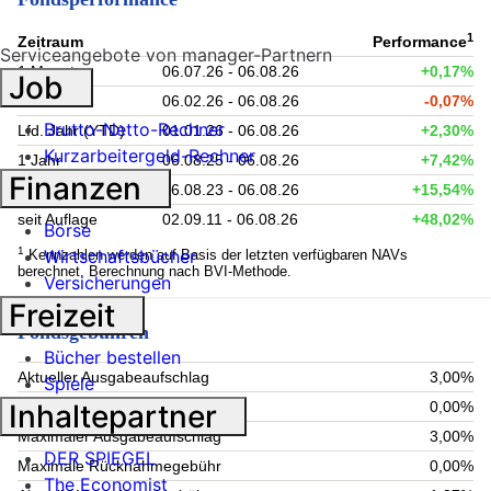
1
Zeitraum
Performance
Serviceangebote von manager-Partnern
1 Monat
06.07.26 - 06.08.26
+0,17%
Job
6 Monate
06.02.26 - 06.08.26
-0,07%
Brutto-Netto-Rechner
Lfd. Jahr (YTD)
01.01.26 - 06.08.26
+2,30%
Kurzarbeitergeld-Rechner
1 Jahr
06.08.25 - 06.08.26
+7,42%
Finanzen
3 Jahre
06.08.23 - 06.08.26
+15,54%
seit Auflage
02.09.11 - 06.08.26
+48,02%
Börse
1
Wirtschaftsbücher
Kennzahlen werden auf Basis der letzten verfügbaren NAVs
berechnet. Berechnung nach BVI-Methode.
Versicherungen
Freizeit
Fondsgebühren
Bücher bestellen
Aktueller Ausgabeaufschlag
3,00%
Spiele
Inhaltepartner
Aktuelle Rücknahmegebühr
0,00%
Maximaler Ausgabeaufschlag
3,00%
DER SPIEGEL
Maximale Rücknahmegebühr
0,00%
The Economist