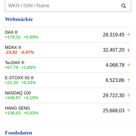
Weltmärkte
DAX ®
26.319,45
+179,32
+0,69%
MDAX ®
32.407,20
-23,92
-0,07%
TecDAX ®
4.068,78
+67,79
+1,69%
E-STOXX 50 ®
6.523,86
+21,30
+0,33%
NASDAQ 100
29.722,30
+348,97
+1,19%
HANG SENG
25.668,03
+136,03
+0,53%
Fondsdaten