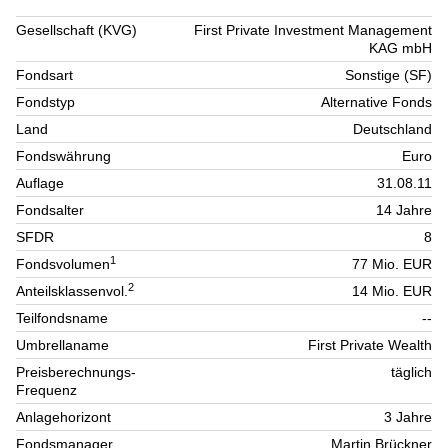
Gesellschaft (KVG)
First Private Investment Management
KAG mbH
Fondsart
Sonstige (SF)
Fondstyp
Alternative Fonds
Land
Deutschland
Fondswährung
Euro
Auflage
31.08.11
Fondsalter
14 Jahre
SFDR
8
1
Fondsvolumen
77 Mio. EUR
2
Anteilsklassenvol.
14 Mio. EUR
Teilfondsname
--
Umbrellaname
First Private Wealth
Preisberechnungs-
täglich
Frequenz
Anlagehorizont
3 Jahre
Fondsmanager
Martin Brückner