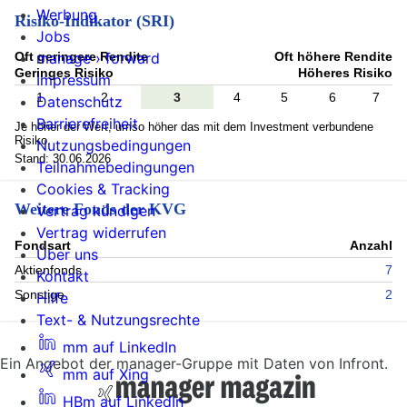
Werbung
Risiko-Indikator (SRI)
Jobs
Oft geringere Rendite
Oft höhere Rendite
manage › forward
Geringes Risiko
Höheres Risiko
Impressum
1
2
3
4
5
6
7
Datenschutz
Barrierefreiheit
Je höher der Wert, umso höher das mit dem Investment verbundene
Risiko.
Nutzungsbedingungen
Stand: 30.06.2026
Teilnahmebedingungen
Cookies & Tracking
Weitere Fonds der KVG
Vertrag kündigen
Vertrag widerrufen
Fondsart
Anzahl
Über uns
Aktienfonds
7
Kontakt
Sonstige
2
Hilfe
Text- & Nutzungsrechte
mm auf LinkedIn
Ein Angebot der manager-Gruppe mit Daten von Infront.
mm auf Xing
HBm auf LinkedIn