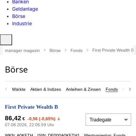
Banken
Geldanlage
Börse
Industrie
Suche
öffnen
First Private Wealth B
manager magazin
Börse
Fonds
Märkte
Aktien & Indizes
Anleihen & Zinsen
Fonds
Rohsto
First Private Wealth B
86,42
€
-0,56 (-0,65%)
07.08.2026, 22:05:59 Uhr
WKN: A0KFTH
ISIN: DE000A0KFTH1
Wertpapiertyp: Fonds