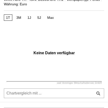
Währung: Euro
1T
3M
1J
5J
Max
Keine Daten verfügbar
vwd Vereinigte Wirtschaftsdienste GmbH