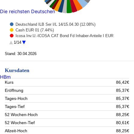
Die reichsten Deutschen
Deutschland ILB Ser I/L 14/15.04.30 (12.08%)
Cash EUR 01 (7.44%)
Icosa Inv.U.-ICOSA CAT Bond Fd Inhaber-Anteile I EUR
Acc.o.N. (6.25%)
1/14
Deut. Börse Commodities GmbH Xetra-Gold IHS 2007(09/Und)
(5.82%)
Stand: 30.04.2026
ASML Holding (4.4%)
Italia ILB Ser 8Y 22/28.06.30 (4.1%)
Slowakei EO-Anl. 2019(30) (3.62%)
Kursdaten
Deutsche Bank AG Delta-1 Z25.06.26 DB Index (3.26%)
HBm
First Private Syst. Merg. Opp. Inhaber-Anteile USD I (3.24%)
Kurs
86,42€
Municipality Finance PLC EO-Medium-Term Nts 2023(28)
(2.68%)
Eröffnung
85,37€
Svensk Exportkredit, AB EO-Medium-Term Notes 2022(27)
Tages-Hoch
85,37€
(2.64%)
CPPIB CAPIT 0.875% 19-06.02.29 (2.49%)
Tages-Tief
85,37€
TOTAL SA (1.69%)
52 Wochen-Hoch
88,25€
Siemens AG (1.67%)
Banco Santander S.A. (1.67%)
52 Wochen-Tief
80,61€
FP0401EUR Barsicherheit OTC (1.4%)
Allzeit-Hoch
88,25€
Allianz NPV (1.38%)