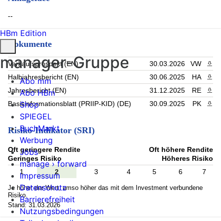
--
HBm Edition
Dokumente
manager-Gruppe
Verkaufsprospekt (EN)
30.03.2026
VW
PDF 
Halbjahresbericht (EN)
30.06.2025
HA
PDF 
Abo mm
Jahresbericht (EN)
31.12.2025
RE
PDF 
Abo HBm
Shop
Basisinformationsblatt (PRIIP-KID) (DE)
30.09.2025
PK
PDF 
SPIEGEL
BuchMarkt
Risiko-Indikator (SRI)
Werbung
Oft geringere Rendite
Oft höhere Rendite
Jobs
Geringes Risiko
Höheres Risiko
manage › forward
1
2
3
4
5
6
7
Impressum
Datenschutz
Je höher der Wert, umso höher das mit dem Investment verbundene
Risiko.
Barrierefreiheit
Stand: 31.03.2026
Nutzungsbedingungen