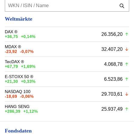
Weltmärkte
DAX ®
26.356,20
+36,75
+0,14%
MDAX ®
32.407,20
-23,92
-0,07%
TecDAX ®
4.068,78
+67,79
+1,69%
E-STOXX 50 ®
6.523,86
+21,30
+0,33%
NASDAQ 100
29.703,61
-18,69
-0,06%
HANG SENG
25.937,49
+286,39
+1,12%
Fondsdaten