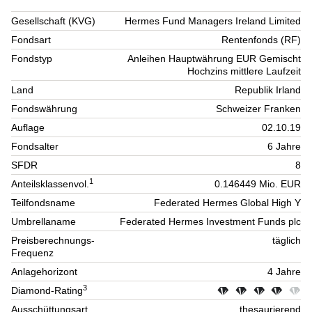
Gesellschaft (KVG)
Hermes Fund Managers Ireland Limited
Fondsart
Rentenfonds (RF)
Fondstyp
Anleihen Hauptwährung EUR Gemischt
Hochzins mittlere Laufzeit
Land
Republik Irland
Fondswährung
Schweizer Franken
Auflage
02.10.19
Fondsalter
6 Jahre
SFDR
8
1
Anteilsklassenvol.
0.146449 Mio. EUR
Teilfondsname
Federated Hermes Global High Y
Umbrellaname
Federated Hermes Investment Funds plc
Preisberechnungs-
täglich
Frequenz
Anlagehorizont
4 Jahre
3
Diamond-Rating
Ausschüttungsart
thesaurierend