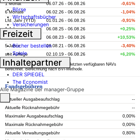
1 Monat
06.07.26 - 06.08.26
-0,61%
Börse
6 Monate
06.02.26 - 06.08.26
-1,04%
Wirtschaftsbücher
Lfd. Jahr (YTD)
01.01.26 - 06.08.26
-0,91%
Versicherungen
1 Jahr
06.08.25 - 06.08.26
+0,25%
Freizeit
3 Jahre
06.08.23 - 06.08.26
+10,53%
Bücher bestellen
5 Jahre
06.08.21 - 06.08.26
-3,40%
Spiele
seit Auflage
02.10.19 - 06.08.26
+6,20%
Inhaltepartner
1
Kennzahlen werden auf Basis der letzten verfügbaren NAVs
berechnet. Berechnung nach BVI-Methode.
DER SPIEGEL
The Economist
Fondsgebühren
Alle Magazine der manager-Gruppe
Aktueller Ausgabeaufschlag
--
Aktuelle Rücknahmegebühr
--
Maximaler Ausgabeaufschlag
0,00%
Maximale Rücknahmegebühr
0,00%
Aktuelle Verwaltungsgebühr
0,80%