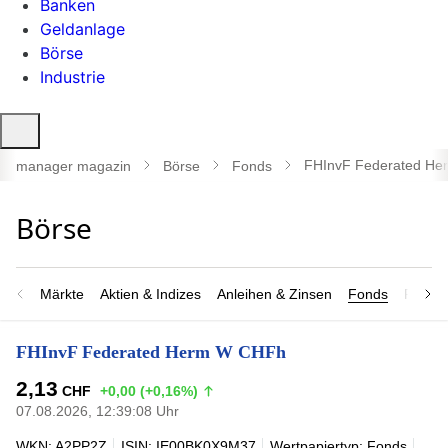
Banken
Geldanlage
Börse
Industrie
Suche
öffnen
FHInvF Federated H
manager magazin
Börse
Fonds
Märkte
Aktien & Indizes
Anleihen & Zinsen
Fonds
Rohsto
FHInvF Federated Herm W CHFh
2,13
CHF
+0,00 (+0,16%)
07.08.2026, 12:39:08 Uhr
WKN: A2PP2Z
ISIN: IE00BK0X9M37
Wertpapiertyp: Fonds