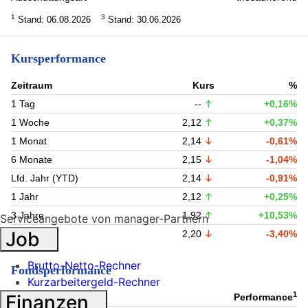
1
3
Stand: 06.08.2026
Stand: 30.06.2026
Kursperformance
Zeitraum
Kurs
%
1 Tag
--
+0,16%
1 Woche
2,12
+0,37%
1 Monat
2,14
-0,61%
6 Monate
2,15
-1,04%
Lfd. Jahr (YTD)
2,14
-0,91%
1 Jahr
2,12
+0,25%
3 Jahre
1,92
+10,53%
Serviceangebote von manager-Partnern
Job
5 Jahre
2,20
-3,40%
Brutto-Netto-Rechner
Fondsperformance
Kurzarbeitergeld-Rechner
1
Finanzen
Zeitraum
Performance