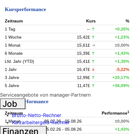
Kursperformance
Zeitraum
Kurs
%
1 Tag
--
+0,26%
1 Woche
15,42£
+1,23%
1 Monat
15,61£
±0,00%
6 Monate
15,39£
+1,43%
Lfd. Jahr (YTD)
15,41£
+1,30%
1 Jahr
16,47£
-5,22%
3 Jahre
12,99£
+20,17%
5 Jahre
11,47£
+36,09%
Serviceangebote von manager-Partnern
Fondsperformance
Job
1
Zeitraum
Performance
Brutto-Netto-Rechner
1 Monat
05.07.26 - 05.08.26
±0,00%
Kurzarbeitergeld-Rechner
Finanzen
6 Monate
05.02.26 - 05.08.26
+1,43%