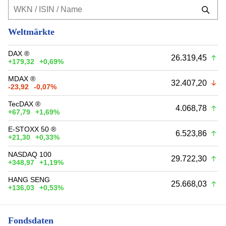
Weltmärkte
DAX ®
26.319,45
+179,32
+0,69%
MDAX ®
32.407,20
-23,92
-0,07%
TecDAX ®
4.068,78
+67,79
+1,69%
E-STOXX 50 ®
6.523,86
+21,30
+0,33%
NASDAQ 100
29.722,30
+348,97
+1,19%
HANG SENG
25.668,03
+136,03
+0,53%
Fondsdaten