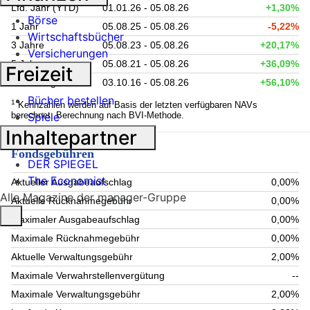
Lfd. Jahr (YTD)
01.01.26 - 05.08.26
+1,30%
Börse
1 Jahr
05.08.25 - 05.08.26
-5,22%
Wirtschaftsbücher
3 Jahre
05.08.23 - 05.08.26
+20,17%
Versicherungen
5 Jahre
05.08.21 - 05.08.26
+36,09%
Freizeit
seit Auflage
03.10.16 - 05.08.26
+56,10%
Bücher bestellen
1
Kennzahlen werden auf Basis der letzten verfügbaren NAVs
berechnet. Berechnung nach BVI-Methode.
Spiele
Inhaltepartner
Fondsgebühren
DER SPIEGEL
The Economist
Aktueller Ausgabeaufschlag
0,00%
Alle Magazine der manager-Gruppe
Aktuelle Rücknahmegebühr
0,00%
Maximaler Ausgabeaufschlag
0,00%
Maximale Rücknahmegebühr
0,00%
Aktuelle Verwaltungsgebühr
2,00%
Maximale Verwahrstellenvergütung
--
Maximale Verwaltungsgebühr
2,00%