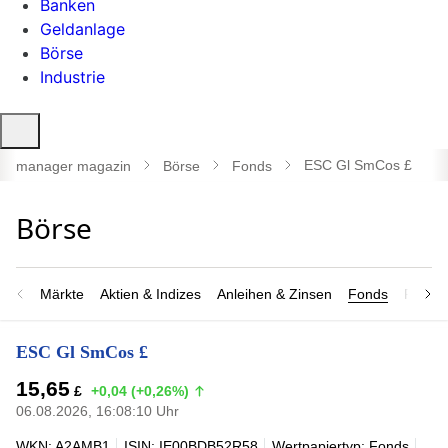
Banken
Geldanlage
Börse
Industrie
Suche
öffnen
ESC Gl SmCos £
manager magazin
Börse
Fonds
Märkte
Aktien & Indizes
Anleihen & Zinsen
Fonds
Rohsto
ESC Gl SmCos £
15,65
£
+0,04 (+0,26%)
06.08.2026, 16:08:10 Uhr
WKN: A2AMB1
ISIN: IE00BDB52R58
Wertpapiertyp: Fonds