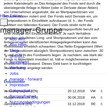
jedem Kalenderjahr an.Das Anlageziel des Fonds wird durch die
überwiegende Anlage in Aktien (oder in Derivate dieser Aktien)
von Unternehmen angestrebt, die an Wertpapierbörsen von
HBm Edition
Industriestaaten notiert sind. Der Fonds setzt Derivate ein, um
Shortpositionen in Einzeltiteln aufzubauen (d. h., der Fonds
profitiert von fallenden Kursen). Der Fonds strebt nicht die
manager-Gruppe
Nachbildung eines Index an und das Anlageportfolio beruht auf
einer Analyse von Einzelunternehmen. Je nach Verhältnis
zwischen gehaltenen Long- und Shortpositionen und den vom
Abo mm
Anlageverwalter identifizierten Anlagegelegenheiten kann das
Abo HBm
Risikoniveau erheblich schwanken. Das Netto-Engagement (Wert
Shop
der Longpositionen abzüglich Shortpositionen) kann zwischen -30
% und +130 % des Fondswerts liegen. Je nachdem, wie stark der
SPIEGEL
Fonds in Aktientiteln investiert ist, hält er möglicherweise einen
BuchMarkt
erheblichen Barbestand. Dieses Geld kann in kurzfristigen
Werbung
Staatsanleihen angelegt werden.
Jobs
manage › forward
Dokumente
Impressum
Datenschutz
Verkaufsprospekt (EN)
20.12.2018
VW
PDF 
Barrierefreiheit
Halbjahresbericht (EN)
30.06.2018
HA
PDF 
Nutzungsbedingungen
Jahresbericht (EN)
31.12.2018
RE
PDF 