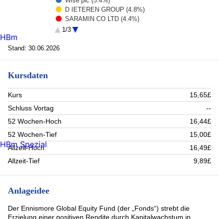
Wise plc (5.4%)
D IETEREN GROUP (4.8%)
SARAMIN CO LTD (4.4%)
Paradox Interactive AB Reg (3.8%)
1/3
HBm
Broadleaf Co., Ltd. (3.7%)
Rest (77.9%)
Stand: 30.06.2026
Kursdaten
Kurs
15,65£
Schluss Vortag
--
52 Wochen-Hoch
16,44£
52 Wochen-Tief
15,00£
HBm Spezial
Allzeit-Hoch
16,49£
Allzeit-Tief
9,89£
Anlageidee
Der Ennismore Global Equity Fund (der „Fonds“) strebt die
Erzielung einer positiven Rendite durch Kapitalwachstum in