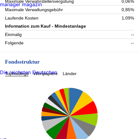
Maximale Verwahrstellenvergütung
0,06%
manager magazin
Maximale Verwaltungsgebühr
0,85%
Laufende Kosten
1,09%
Information zum Kauf - Mindestanlage
Einmalig
--
Folgende
--
Fondsstruktur
Die reichsten Deutschen
Topholdings
Wertpapiere
Länder