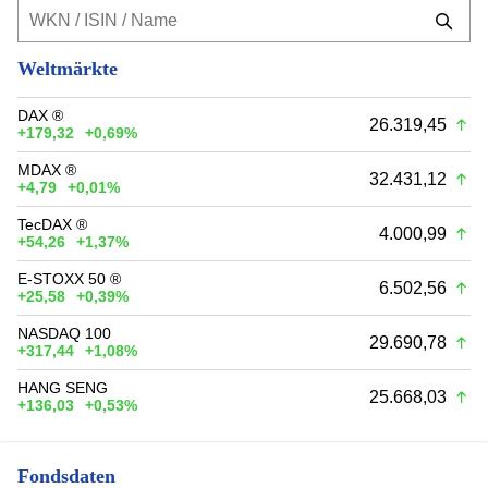
Weltmärkte
DAX ®
26.319,45
+179,32
+0,69%
MDAX ®
32.431,12
+4,79
+0,01%
TecDAX ®
4.000,99
+54,26
+1,37%
E-STOXX 50 ®
6.502,56
+25,58
+0,39%
NASDAQ 100
29.690,78
+317,44
+1,08%
HANG SENG
25.668,03
+136,03
+0,53%
Fondsdaten