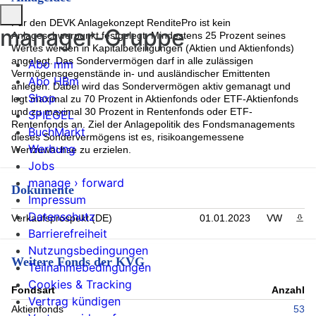
Rest (0.67%)
Für den DEVK Anlagekonzept RenditePro ist kein
manager-Gruppe
Anlageschwerpunkt festgelegt. Mindestens 25 Prozent seines
Wertes werden in Kapitalbeteiligungen (Aktien und Aktienfonds)
angelegt. Das Sondervermögen darf in alle zulässigen
Abo mm
Vermögensgegenstände in- und ausländischer Emittenten
Abo HBm
anlegen. Dabei wird das Sondervermögen aktiv gemanagt und
Shop
legt maximal zu 70 Prozent in Aktienfonds oder ETF-Aktienfonds
und zu maximal 30 Prozent in Rentenfonds oder ETF-
SPIEGEL
Rentenfonds an. Ziel der Anlagepolitik des Fondsmanagements
BuchMarkt
dieses Sondervermögens ist es, risikoangemessene
Werbung
Wertzuwächse zu erzielen.
Jobs
manage › forward
Dokumente
Impressum
Datenschutz
Verkaufsprospekt (DE)
01.01.2023
VW
PDF 
Barrierefreiheit
Nutzungsbedingungen
Weitere Fonds der KVG
Teilnahmebedingungen
Cookies & Tracking
Fondsart
Anzahl
Vertrag kündigen
Aktienfonds
53