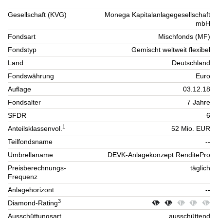
Gesellschaft (KVG)
Monega Kapitalanlagegesellschaft
mbH
Fondsart
Mischfonds (MF)
Fondstyp
Gemischt weltweit flexibel
Land
Deutschland
Fondswährung
Euro
Auflage
03.12.18
Fondsalter
7 Jahre
SFDR
6
1
Anteilsklassenvol.
52 Mio. EUR
Teilfondsname
--
Umbrellaname
DEVK-Anlagekonzept RenditePro
Preisberechnungs-
täglich
Frequenz
Anlagehorizont
--
3
Diamond-Rating
Ausschüttungsart
ausschüttend