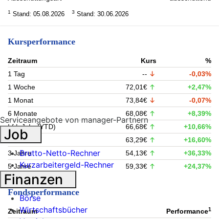
1
3
Stand: 05.08.2026
Stand: 30.06.2026
Kursperformance
Zeitraum
Kurs
%
1 Tag
--
-0,03%
1 Woche
72,01€
+2,47%
1 Monat
73,84€
-0,07%
6 Monate
68,08€
+8,39%
Serviceangebote von manager-Partnern
Lfd. Jahr (YTD)
66,68€
+10,66%
Job
1 Jahr
63,29€
+16,60%
Brutto-Netto-Rechner
3 Jahre
54,13€
+36,33%
Kurzarbeitergeld-Rechner
5 Jahre
59,33€
+24,37%
Finanzen
Fondsperformance
Börse
Wirtschaftsbücher
1
Zeitraum
Performance