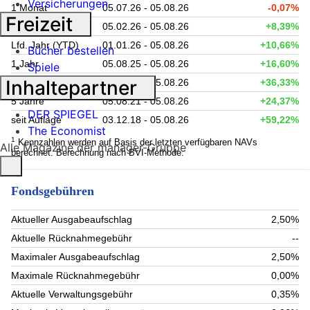
Versicherungen
1 Monat
05.07.26 - 05.08.26
-0,07%
Freizeit
6 Monate
05.02.26 - 05.08.26
+8,39%
Lfd. Jahr (YTD)
01.01.26 - 05.08.26
+10,66%
Bücher bestellen
1 Jahr
05.08.25 - 05.08.26
+16,60%
Spiele
Inhaltepartner
3 Jahre
05.08.23 - 05.08.26
+36,33%
5 Jahre
05.08.21 - 05.08.26
+24,37%
DER SPIEGEL
seit Auflage
03.12.18 - 05.08.26
+59,22%
The Economist
1
Kennzahlen werden auf Basis der letzten verfügbaren NAVs
Alle Magazine der manager-Gruppe
berechnet. Berechnung nach BVI-Methode.
Fondsgebühren
Aktueller Ausgabeaufschlag
2,50%
Aktuelle Rücknahmegebühr
--
Maximaler Ausgabeaufschlag
2,50%
Maximale Rücknahmegebühr
0,00%
Aktuelle Verwaltungsgebühr
0,35%