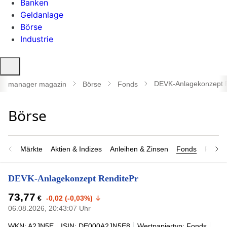
Banken
Geldanlage
Börse
Industrie
Suche
öffnen
DEVK-Anlagekonzept 
manager magazin
Börse
Fonds
Märkte
Aktien & Indizes
Anleihen & Zinsen
Fonds
Rohsto
DEVK-Anlagekonzept RenditePr
73,77
€
-0,02 (-0,03%)
06.08.2026, 20:43:07 Uhr
WKN: A2JN5E
ISIN: DE000A2JN5E8
Wertpapiertyp: Fonds