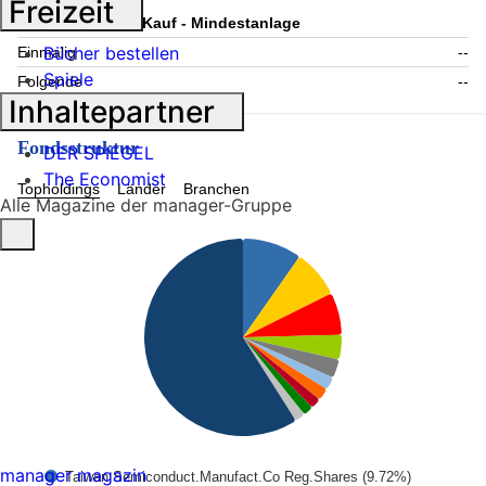
Freizeit
Information zum Kauf - Mindestanlage
Bücher bestellen
Einmalig
--
Spiele
Folgende
--
Inhaltepartner
Fondsstruktur
DER SPIEGEL
The Economist
Topholdings
Länder
Branchen
Alle Magazine der manager-Gruppe
manager magazin
Taiwan Semiconduct.Manufact.Co Reg.Shares (9.72%)