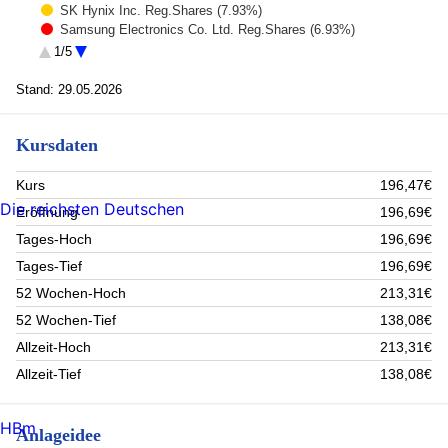
SK Hynix Inc. Reg.Shares (7.93%)
Samsung Electronics Co. Ltd. Reg.Shares (6.93%)
Tencent Holdings Ltd. Reg.Shares (4.04%)
1/5
Delta Electronics Inc. Reg.Shares (3.12%)
ASE Technology Holding Co. Ltd Reg.Shares (2.1%)
Stand: 29.05.2026
Samsung Elect. Co. Ltd. R.Shs(Sp.GDRs144A/95) (2.01%)
Grupo Financ.Banorte SAB de CV Reg.Shares Cl.O (1.74%)
Kursdaten
Credicorp Ltd. Reg.Shares (1.72%)
Zijin Mining Group Co. Ltd. Reg.Shares H (1.7%)
Rest (59%)
Kurs
196,47€
Die reichsten Deutschen
Eröffnung
196,69€
Tages-Hoch
196,69€
Tages-Tief
196,69€
52 Wochen-Hoch
213,31€
52 Wochen-Tief
138,08€
Allzeit-Hoch
213,31€
Allzeit-Tief
138,08€
HBm
Anlageidee