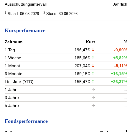
Ausschüttungsintervall
Jährlich
1
3
Stand: 06.08.2026
Stand: 30.06.2026
Kursperformance
Zeitraum
Kurs
%
1 Tag
196,47€
-0,90%
1 Woche
185,66€
+5,82%
1 Monat
207,04€
-5,11%
6 Monate
169,15€
+16,15%
Lfd. Jahr (YTD)
155,47€
+26,37%
1 Jahr
--
--
3 Jahre
--
--
5 Jahre
--
--
Fondsperformance
1