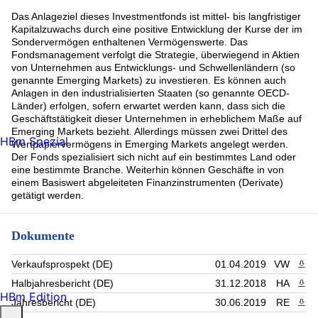
Das Anlageziel dieses Investmentfonds ist mittel- bis langfristiger
Kapitalzuwachs durch eine positive Entwicklung der Kurse der im
Sondervermögen enthaltenen Vermögenswerte. Das
Fondsmanagement verfolgt die Strategie, überwiegend in Aktien
von Unternehmen aus Entwicklungs- und Schwellenländern (so
genannte Emerging Markets) zu investieren. Es können auch
Anlagen in den industrialisierten Staaten (so genannte OECD-
Länder) erfolgen, sofern erwartet werden kann, dass sich die
Geschäftstätigkeit dieser Unternehmen in erheblichem Maße auf
Emerging Markets bezieht. Allerdings müssen zwei Drittel des
HBm Spezial
Wertpapiervermögens in Emerging Markets angelegt werden.
Der Fonds spezialisiert sich nicht auf ein bestimmtes Land oder
eine bestimmte Branche. Weiterhin können Geschäfte in von
einem Basiswert abgeleiteten Finanzinstrumenten (Derivate)
getätigt werden.
Dokumente
Verkaufsprospekt (DE)
01.04.2019
VW
PDF 
Halbjahresbericht (DE)
31.12.2018
HA
PDF 
HBm Edition
Jahresbericht (DE)
30.06.2019
RE
PDF 