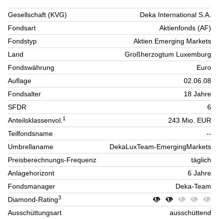
Gesellschaft (KVG)
Deka International S.A.
Fondsart
Aktienfonds (AF)
Fondstyp
Aktien Emerging Markets
Land
Großherzogtum Luxemburg
Fondswährung
Euro
Auflage
02.06.08
Fondsalter
18 Jahre
SFDR
6
1
Anteilsklassenvol.
243 Mio. EUR
Teilfondsname
--
Umbrellaname
DekaLuxTeam-EmergingMarkets
Preisberechnungs-Frequenz
täglich
Anlagehorizont
6 Jahre
Fondsmanager
Deka-Team
3
Diamond-Rating
Ausschüttungsart
ausschüttend