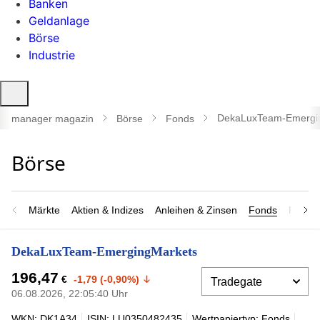
Banken
Geldanlage
Börse
Industrie
Suche
öffnen
DekaLuxTeam-Emergi
manager magazin
Börse
Fonds
Märkte
Aktien & Indizes
Anleihen & Zinsen
Fonds
Rohsto
DekaLuxTeam-EmergingMarkets
196,47
€
-1,79 (-0,90%)
06.08.2026, 22:05:40 Uhr
WKN: DK1A34
ISIN: LU0350482435
Wertpapiertyp: Fonds