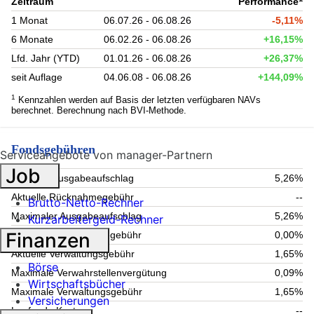
Zeitraum
Performance
1 Monat
06.07.26 - 06.08.26
-5,11%
6 Monate
06.02.26 - 06.08.26
+16,15%
Lfd. Jahr (YTD)
01.01.26 - 06.08.26
+26,37%
seit Auflage
04.06.08 - 06.08.26
+144,09%
1
Kennzahlen werden auf Basis der letzten verfügbaren NAVs
berechnet. Berechnung nach BVI-Methode.
Fondsgebühren
Serviceangebote von manager-Partnern
Job
Aktueller Ausgabeaufschlag
5,26%
Aktuelle Rücknahmegebühr
--
Brutto-Netto-Rechner
Maximaler Ausgabeaufschlag
5,26%
Kurzarbeitergeld-Rechner
Finanzen
Maximale Rücknahmegebühr
0,00%
Aktuelle Verwaltungsgebühr
1,65%
Börse
Maximale Verwahrstellenvergütung
0,09%
Wirtschaftsbücher
Maximale Verwaltungsgebühr
1,65%
Versicherungen
Laufende Kosten
--