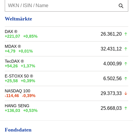
Weltmärkte
DAX ®
26.361,20
+221,07
+0,85%
MDAX ®
32.431,12
+4,79
+0,01%
TecDAX ®
4.000,99
+54,26
+1,37%
E-STOXX 50 ®
6.502,56
+25,58
+0,39%
NASDAQ 100
29.373,33
-114,46
-0,39%
HANG SENG
25.668,03
+136,03
+0,53%
Fondsdaten