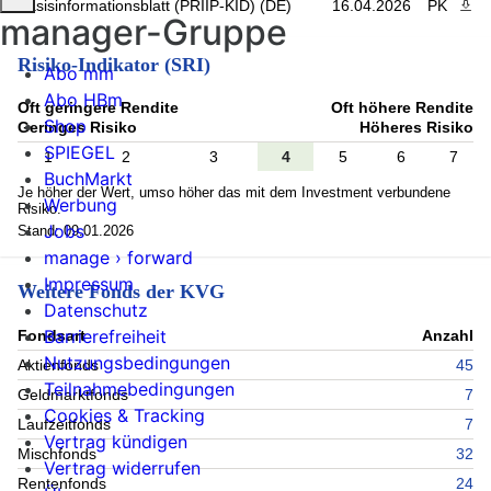
Basisinformationsblatt (PRIIP-KID) (DE)
16.04.2026
PK
PDF 
manager-Gruppe
Risiko-Indikator (SRI)
Abo mm
Abo HBm
Oft geringere Rendite
Oft höhere Rendite
Shop
Geringes Risiko
Höheres Risiko
SPIEGEL
1
2
3
4
5
6
7
BuchMarkt
Je höher der Wert, umso höher das mit dem Investment verbundene
Werbung
Risiko.
Jobs
Stand: 09.01.2026
manage › forward
Impressum
Weitere Fonds der KVG
Datenschutz
Barrierefreiheit
Fondsart
Anzahl
Nutzungsbedingungen
Aktienfonds
45
Teilnahmebedingungen
Geldmarktfonds
7
Cookies & Tracking
Laufzeitfonds
7
Vertrag kündigen
Mischfonds
32
Vertrag widerrufen
Rentenfonds
24