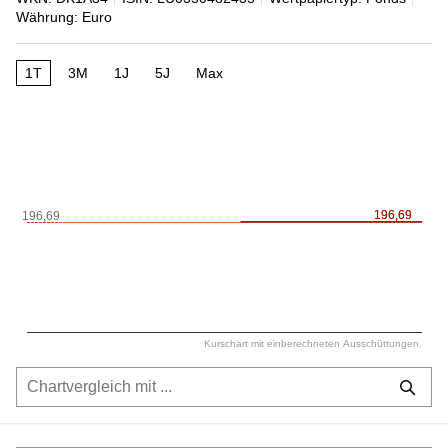
Währung: Euro
1T
3M
1J
5J
Max
196,69
196,69
196,69
Kurschart mit einberechneten Ausschüttungen.