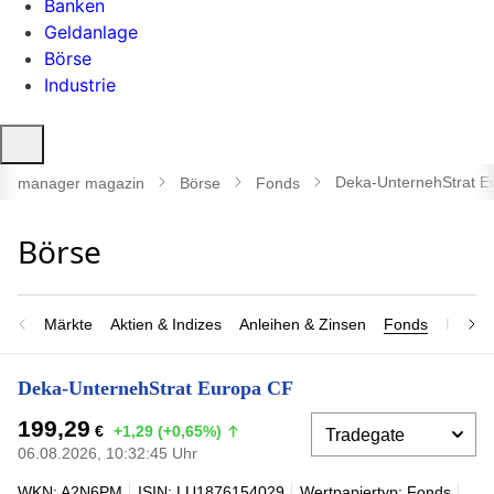
Banken
Geldanlage
Börse
Industrie
Suche
öffnen
Deka-UnternehStrat E
manager magazin
Börse
Fonds
Märkte
Aktien & Indizes
Anleihen & Zinsen
Fonds
Rohsto
Deka-UnternehStrat Europa CF
199,29
€
+1,29 (+0,65%)
06.08.2026, 10:32:45 Uhr
WKN: A2N6PM
ISIN: LU1876154029
Wertpapiertyp: Fonds