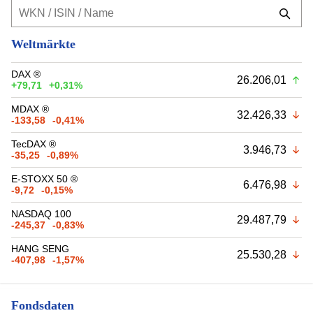
Weltmärkte
DAX ®
26.206,01
+79,71
+0,31%
MDAX ®
32.426,33
-133,58
-0,41%
TecDAX ®
3.946,73
-35,25
-0,89%
E-STOXX 50 ®
6.476,98
-9,72
-0,15%
NASDAQ 100
29.487,79
-245,37
-0,83%
HANG SENG
25.530,28
-407,98
-1,57%
Fondsdaten