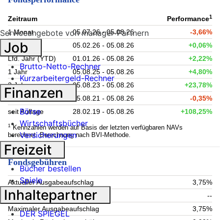
1
Zeitraum
Performance
1 Monat
05.07.26 - 05.08.26
-3,66%
Serviceangebote von manager-Partnern
Job
6 Monate
05.02.26 - 05.08.26
+0,06%
Lfd. Jahr (YTD)
01.01.26 - 05.08.26
+2,22%
Brutto-Netto-Rechner
1 Jahr
05.08.25 - 05.08.26
+4,80%
Kurzarbeitergeld-Rechner
3 Jahre
05.08.23 - 05.08.26
+23,78%
Finanzen
5 Jahre
05.08.21 - 05.08.26
-0,35%
Börse
seit Auflage
28.02.19 - 05.08.26
+108,25%
Wirtschaftsbücher
1
Kennzahlen werden auf Basis der letzten verfügbaren NAVs
Versicherungen
berechnet. Berechnung nach BVI-Methode.
Freizeit
Fondsgebühren
Bücher bestellen
Spiele
Aktueller Ausgabeaufschlag
3,75%
Inhaltepartner
Aktuelle Rücknahmegebühr
--
Maximaler Ausgabeaufschlag
3,75%
DER SPIEGEL