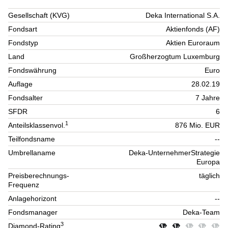
Gesellschaft (KVG)
Deka International S.A.
Fondsart
Aktienfonds (AF)
Fondstyp
Aktien Euroraum
Land
Großherzogtum Luxemburg
Fondswährung
Euro
Auflage
28.02.19
Fondsalter
7 Jahre
SFDR
6
1
Anteilsklassenvol.
876 Mio. EUR
Teilfondsname
--
Umbrellaname
Deka-UnternehmerStrategie
Europa
Preisberechnungs-
täglich
Frequenz
Anlagehorizont
--
Fondsmanager
Deka-Team
3
Diamond-Rating