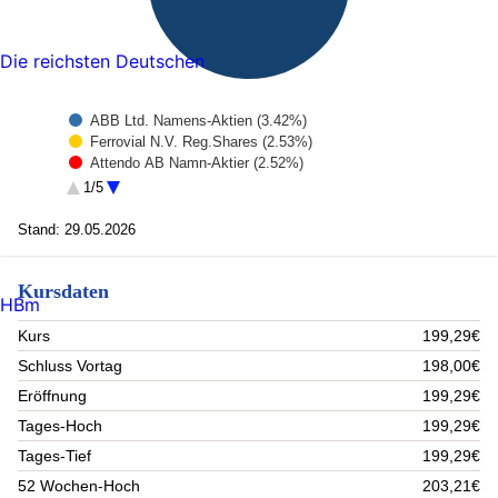
Die reichsten Deutschen
ABB Ltd. Namens-Aktien (3.42%)
Ferrovial N.V. Reg.Shares (2.53%)
Attendo AB Namn-Aktier (2.52%)
Caixabank S.A. Acciones Port. (2.42%)
1/5
Bankinter S.A. Acciones Nom. (2.09%)
Industria de Diseño Textil SA Acciones Port. (1.68%)
Stand: 29.05.2026
Danske Bank AS Navne-Aktier (1.66%)
Grenergy Renovables S.A. Acciones Port. (1.54%)
Kursdaten
Roche Holding AG Partizipationsscheine (1.42%)
HBm
VAT Group AG Namens-Aktien (1.38%)
Rest (79.33%)
Kurs
199,29€
Schluss Vortag
198,00€
Eröffnung
199,29€
Tages-Hoch
199,29€
Tages-Tief
199,29€
52 Wochen-Hoch
203,21€