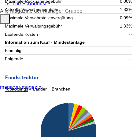
Maximale Rücknahmegebühr
0,00%
The Economist
Aktuelle Verwaltungsgebühr
1,33%
Alle Magazine der manager-Gruppe
Maximale Verwahrstellenvergütung
0,09%
Maximale Verwaltungsgebühr
1,33%
Laufende Kosten
--
Information zum Kauf - Mindestanlage
Einmalig
--
Folgende
--
Fondsstruktur
manager magazin
Topholdings
Länder
Branchen