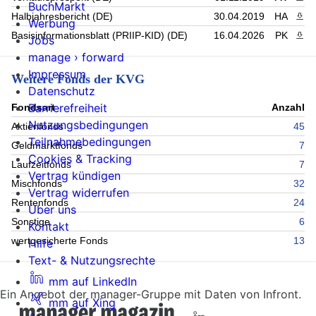
BuchMarkt
Halbjahresbericht (DE)
30.04.2019
HA
PDF 
Werbung
Basisinformationsblatt (PRIIP-KID) (DE)
16.04.2026
PK
PDF 
Jobs
manage › forward
Impressum
Weitere Fonds der KVG
Datenschutz
Barrierefreiheit
Fondsart
Anzahl
Nutzungsbedingungen
Aktienfonds
45
Teilnahmebedingungen
Geldmarktfonds
7
Cookies & Tracking
Laufzeitfonds
7
Vertrag kündigen
Mischfonds
32
Vertrag widerrufen
Rentenfonds
24
Über uns
Sonstige
6
Kontakt
wertgesicherte Fonds
13
Hilfe
Text- & Nutzungsrechte
mm auf LinkedIn
Ein Angebot der manager-Gruppe mit Daten von Infront.
mm auf Xing