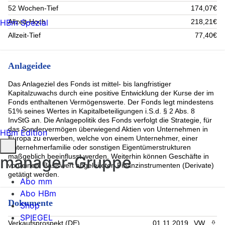
52 Wochen-Tief
174,07€
Allzeit-Hoch
218,21€
HBm Spezial
Allzeit-Tief
77,40€
Anlageidee
Das Anlageziel des Fonds ist mittel- bis langfristiger
Kapitalzuwachs durch eine positive Entwicklung der Kurse der im
Fonds enthaltenen Vermögenswerte. Der Fonds legt mindestens
51% seines Wertes in Kapitalbeteiligungen i.S.d. § 2 Abs. 8
InvStG an. Die Anlagepolitik des Fonds verfolgt die Strategie, für
das Sondervermögen überwiegend Aktien von Unternehmen in
HBm Edition
Europa zu erwerben, welche von einem Unternehmer, einer
Unternehmerfamilie oder sonstigen Eigentümerstrukturen
maßgeblich beeinflusst werden. Weiterhin können Geschäfte in
manager-Gruppe
von einem Basiswert abgeleiteten Finanzinstrumenten (Derivate)
getätigt werden.
Abo mm
Abo HBm
Dokumente
Shop
SPIEGEL
Verkaufsprospekt (DE)
01.11.2019
VW
PDF 