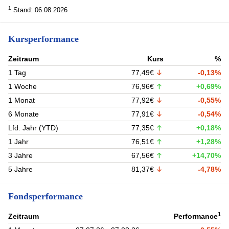
1
Stand: 06.08.2026
Kursperformance
Zeitraum
Kurs
%
1 Tag
77,49€
-0,13%
1 Woche
76,96€
+0,69%
1 Monat
77,92€
-0,55%
6 Monate
77,91€
-0,54%
Lfd. Jahr (YTD)
77,35€
+0,18%
1 Jahr
76,51€
+1,28%
3 Jahre
67,56€
+14,70%
5 Jahre
81,37€
-4,78%
Fondsperformance
1
Zeitraum
Performance