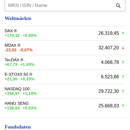
Weltmärkte
DAX ®
26.319,45
+179,32
+0,69%
MDAX ®
32.407,20
-23,92
-0,07%
TecDAX ®
4.068,78
+67,79
+1,69%
E-STOXX 50 ®
6.523,86
+21,30
+0,33%
NASDAQ 100
29.722,30
+348,97
+1,19%
HANG SENG
25.668,03
+136,03
+0,53%
Fondsdaten