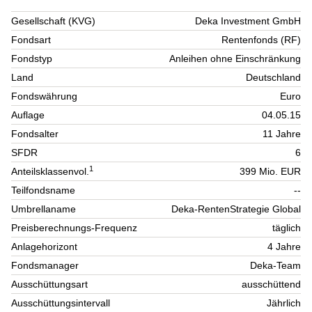
Gesellschaft (KVG)
Deka Investment GmbH
Fondsart
Rentenfonds (RF)
Fondstyp
Anleihen ohne Einschränkung
Land
Deutschland
Fondswährung
Euro
Auflage
04.05.15
Fondsalter
11 Jahre
SFDR
6
1
Anteilsklassenvol.
399 Mio. EUR
Teilfondsname
--
Umbrellaname
Deka-RentenStrategie Global
Preisberechnungs-Frequenz
täglich
Anlagehorizont
4 Jahre
Fondsmanager
Deka-Team
Ausschüttungsart
ausschüttend
Ausschüttungsintervall
Jährlich