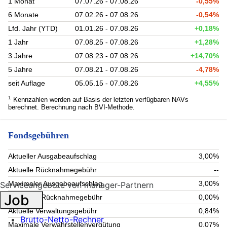
1 Monat
07.07.26 - 07.08.26
-0,55%
6 Monate
07.02.26 - 07.08.26
-0,54%
Lfd. Jahr (YTD)
01.01.26 - 07.08.26
+0,18%
1 Jahr
07.08.25 - 07.08.26
+1,28%
3 Jahre
07.08.23 - 07.08.26
+14,70%
5 Jahre
07.08.21 - 07.08.26
-4,78%
seit Auflage
05.05.15 - 07.08.26
+4,55%
1
Kennzahlen werden auf Basis der letzten verfügbaren NAVs
berechnet. Berechnung nach BVI-Methode.
Fondsgebühren
Aktueller Ausgabeaufschlag
3,00%
Aktuelle Rücknahmegebühr
--
Maximaler Ausgabeaufschlag
3,00%
Serviceangebote von manager-Partnern
Job
Maximale Rücknahmegebühr
0,00%
Aktuelle Verwaltungsgebühr
0,84%
Brutto-Netto-Rechner
Maximale Verwahrstellenvergütung
0,07%