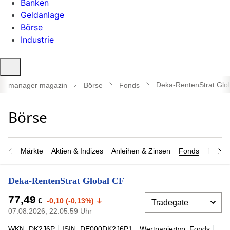
Banken
Geldanlage
Börse
Industrie
Suche
öffnen
Deka-RentenStrat Glo
manager magazin
Börse
Fonds
Märkte
Aktien & Indizes
Anleihen & Zinsen
Fonds
Rohsto
Deka-RentenStrat Global CF
77,49
€
-0,10 (-0,13%)
07.08.2026, 22:05:59 Uhr
WKN: DK2J6P
ISIN: DE000DK2J6P1
Wertpapiertyp: Fonds