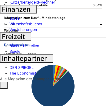
Kurzarbeitergeld-Rechner
Maximale Verwaltungsgebühr
0,84%
Finanzen
Laufende Kosten
--
Börse
Information zum Kauf - Mindestanlage
Wirtschaftsbücher
Einmalig
--
Versicherungen
Folgende
--
Freizeit
Fondsstruktur
Bücher bestellen
Spiele
Topholdings
Länder
Inhaltepartner
DER SPIEGEL
The Economist
Alle Magazine der manager-Gruppe