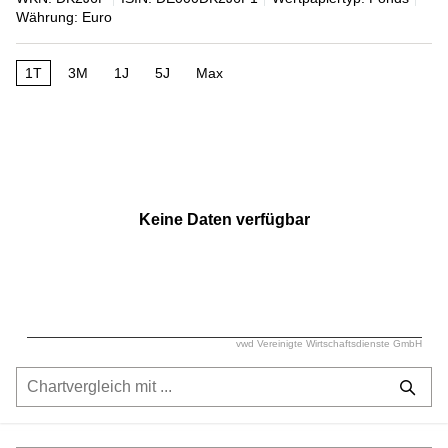
Währung: Euro
1T
3M
1J
5J
Max
Keine Daten verfügbar
vwd Vereinigte Wirtschaftsdienste GmbH