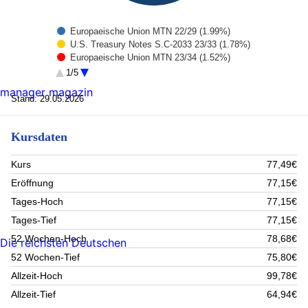
Europaeische Union MTN 22/29 (1.99%)
U.S. Treasury Notes S.C-2033 23/33 (1.78%)
Europaeische Union MTN 23/34 (1.52%)
Europaeische Union MTN 23/30 (1.35%)
1/5
Europaeische Union MTN 22/32 (1.32%)
manager magazin
Europaeische Union MTN 21/37 (1.08%)
Stand: 29.05.2026
U.S. Treasury Notes 24/34 (1%)
Provinz Ontario Bonds 22/32 (0.84%)
Kursdaten
U.S. Treasury Bonds S.C-2032 22/32 (0.82%)
Mexiko Bonos 07/27 (0.75%)
Rest (87.57%)
Kurs
77,49€
Eröffnung
77,15€
Tages-Hoch
77,15€
Tages-Tief
77,15€
52 Wochen-Hoch
78,68€
Die reichsten Deutschen
52 Wochen-Tief
75,80€
Allzeit-Hoch
99,78€
Allzeit-Tief
64,94€