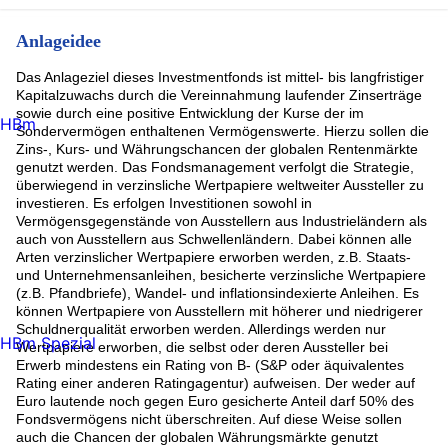
Anlageidee
Das Anlageziel dieses Investmentfonds ist mittel- bis langfristiger
Kapitalzuwachs durch die Vereinnahmung laufender Zinserträge
sowie durch eine positive Entwicklung der Kurse der im
HBm
Sondervermögen enthaltenen Vermögenswerte. Hierzu sollen die
Zins-, Kurs- und Währungschancen der globalen Rentenmärkte
genutzt werden. Das Fondsmanagement verfolgt die Strategie,
überwiegend in verzinsliche Wertpapiere weltweiter Aussteller zu
investieren. Es erfolgen Investitionen sowohl in
Vermögensgegenstände von Ausstellern aus Industrieländern als
auch von Ausstellern aus Schwellenländern. Dabei können alle
Arten verzinslicher Wertpapiere erworben werden, z.B. Staats-
und Unternehmensanleihen, besicherte verzinsliche Wertpapiere
(z.B. Pfandbriefe), Wandel- und inflationsindexierte Anleihen. Es
können Wertpapiere von Ausstellern mit höherer und niedrigerer
Schuldnerqualität erworben werden. Allerdings werden nur
HBm Spezial
Wertpapiere erworben, die selbst oder deren Aussteller bei
Erwerb mindestens ein Rating von B- (S&P oder äquivalentes
Rating einer anderen Ratingagentur) aufweisen. Der weder auf
Euro lautende noch gegen Euro gesicherte Anteil darf 50% des
Fondsvermögens nicht überschreiten. Auf diese Weise sollen
auch die Chancen der globalen Währungsmärkte genutzt