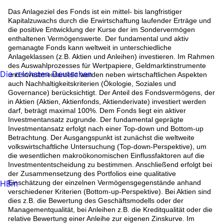
Das Anlageziel des Fonds ist ein mittel- bis langfristiger
Kapitalzuwachs durch die Erwirtschaftung laufender Erträge und
die positive Entwicklung der Kurse der im Sondervermögen
enthaltenen Vermögenswerte. Der fundamental und aktiv
gemanagte Fonds kann weltweit in unterschiedliche
Anlageklassen (z.B. Aktien und Anleihen) investieren. Im Rahmen
des Auswahlprozesses für Wertpapiere, Geldmarktinstrumente
Die reichsten Deutschen
und Investmentanteile werden neben wirtschaftlichen Aspekten
auch Nachhaltigkeitskriterien (Ökologie, Soziales und
Governance) berücksichtigt. Der Anteil des Fondsvermögens, der
in Aktien (Aktien, Aktienfonds, Aktienderivate) investiert werden
darf, beträgt maximal 100%. Dem Fonds liegt ein aktiver
Investmentansatz zugrunde. Der fundamental geprägte
Investmentansatz erfolgt nach einer Top-down und Bottom-up
Betrachtung. Der Ausgangspunkt ist zunächst die weltweite
volkswirtschaftliche Untersuchung (Top-down-Perspektive), um
die wesentlichen makroökonomischen Einflussfaktoren auf die
Investmententscheidung zu bestimmen. Anschließend erfolgt bei
der Zusammensetzung des Portfolios eine qualitative
HBm
Einschätzung der einzelnen Vermögensgegenstände anhand
verschiedener Kriterien (Bottom-up-Perspektive). Bei Aktien sind
dies z.B. die Bewertung des Geschäftsmodells oder der
Managementqualität, bei Anleihen z.B. die Kreditqualität oder die
relative Bewertung einer Anleihe zur eigenen Zinskurve. Im