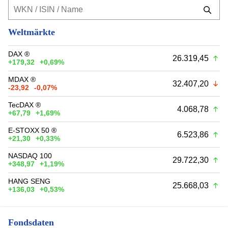
Weltmärkte
DAX ®
26.319,45
+179,32
+0,69%
MDAX ®
32.407,20
-23,92
-0,07%
TecDAX ®
4.068,78
+67,79
+1,69%
E-STOXX 50 ®
6.523,86
+21,30
+0,33%
NASDAQ 100
29.722,30
+348,97
+1,19%
HANG SENG
25.668,03
+136,03
+0,53%
Fondsdaten