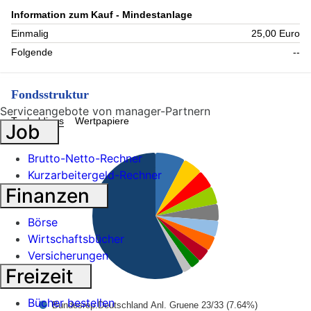
Information zum Kauf - Mindestanlage
Einmalig
25,00 Euro
Folgende
--
Fondsstruktur
Serviceangebote von manager-Partnern
Topholdings
Wertpapiere
Job
Brutto-Netto-Rechner
Kurzarbeitergeld-Rechner
Finanzen
Börse
Wirtschaftsbücher
Versicherungen
Freizeit
Bücher bestellen
Bundesrep.Deutschland Anl. Gruene 23/33 (7.64%)