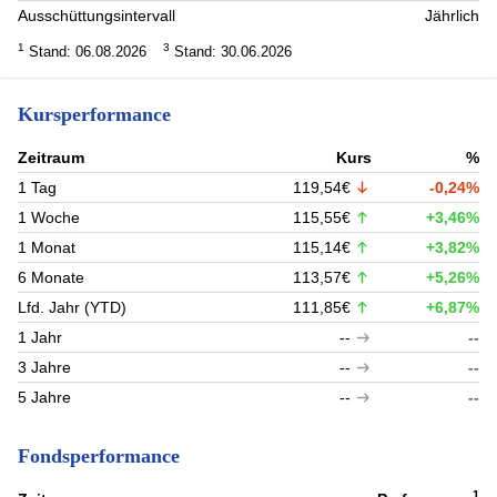
Ausschüttungsintervall
Jährlich
1
3
Stand: 06.08.2026
Stand: 30.06.2026
Kursperformance
Zeitraum
Kurs
%
1 Tag
119,54€
-0,24%
1 Woche
115,55€
+3,46%
1 Monat
115,14€
+3,82%
6 Monate
113,57€
+5,26%
Lfd. Jahr (YTD)
111,85€
+6,87%
1 Jahr
--
--
3 Jahre
--
--
5 Jahre
--
--
Fondsperformance
1