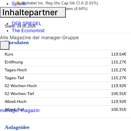
Spiele
Alphabet Inc. Reg.Shs Cap.Stk Cl.A (5.01%)
Amazon.com Inc. Reg.Shares (4.64%)
Inhaltepartner
NVIDIA Corp. Reg.Shares (4.63%)
1/5
Microsoft Corp. Reg.Shares (4.34%)
DER SPIEGEL
Invesco Physical Markets PLC (4.16%)
Stand: 29.05.2026
The Economist
Apple Inc. Reg.Shares (3.77%)
Broadcom Inc. Reg.Shares (3.44%)
Alle Magazine der manager-Gruppe
Kursdaten
Meta Platforms Inc. Reg.Shares Cl.A (2.69%)
Taiwan Semiconduct.Manufact.Co Reg.Shares (2.38%)
Rest (57.3%)
Kurs
119,54€
Eröffnung
115,27€
Tages-Hoch
115,27€
Tages-Tief
115,27€
52 Wochen-Hoch
119,92€
52 Wochen-Tief
106,91€
Allzeit-Hoch
119,92€
Allzeit-Tief
106,91€
manager magazin
Anlageidee