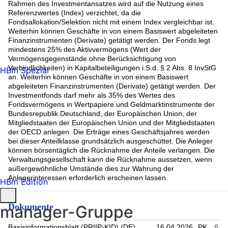
Rahmen des Investmentansatzes wird auf die Nutzung eines
Referenzwertes (Index) verzichtet, da die
Fondsallokation/Selektion nicht mit einem Index vergleichbar ist.
Weiterhin können Geschäfte in von einem Basiswert abgeleiteten
Finanzinstrumenten (Derivate) getätigt werden. Der Fonds legt
mindestens 25% des Aktivvermögens (Wert der
Vermögensgegenstände ohne Berücksichtigung von
Verbindlichkeiten) in Kapitalbeteiligungen i.S.d. § 2 Abs. 8 InvStG
HBm Spezial
an. Weiterhin können Geschäfte in von einem Basiswert
abgeleiteten Finanzinstrumenten (Derivate) getätigt werden. Der
Investmentfonds darf mehr als 35% des Wertes des
Fondsvermögens in Wertpapiere und Geldmarktinstrumente der
Bundesrepublik Deutschland, der Europäischen Union, der
Mitgliedstaaten der Europäischen Union und der Mitgliedstaaten
der OECD anlegen. Die Erträge eines Geschäftsjahres werden
bei dieser Anteilklasse grundsätzlich ausgeschüttet. Die Anleger
können börsentäglich die Rücknahme der Anteile verlangen. Die
Verwaltungsgesellschaft kann die Rücknahme aussetzen, wenn
außergewöhnliche Umstände dies zur Wahrung der
Anlegerinteressen erforderlich erscheinen lassen.
HBm Edition
Dokumente
manager-Gruppe
Basisinformationsblatt (PRIIP-KID) (DE)
16.04.2026
PK
PDF 