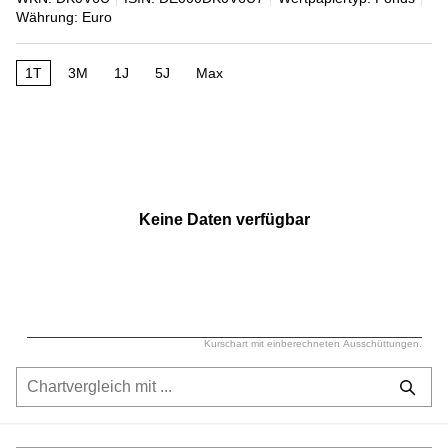
Währung: Euro
1T
3M
1J
5J
Max
Keine Daten verfügbar
Kurschart mit einberechneten Ausschüttungen.