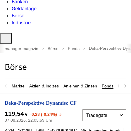
Banken
Geldanlage
Börse
Industrie
Suche
öffnen
Deka-Perspektive Dyn
manager magazin
Börse
Fonds
Märkte
Aktien & Indizes
Anleihen & Zinsen
Fonds
Rohsto
Deka-Perspektive Dynamisc CF
119,54
€
-0,28 (-0,24%)
07.08.2026, 22:05:59 Uhr
WKN: DK0V6U
ISIN: DE000DK0V6U7
Wertpapiertyp: Fonds