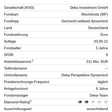
Gesellschaft (KVG)
Deka Investment GmbH
Fondsart
Mischfonds (MF)
Fondstyp
Gemischt weltweit dynamisch
Land
Deutschland
Fondswährung
Euro
Auflage
03.05.21
Fondsalter
5 Jahre
SFDR
8
1
Anteilsklassenvol.
211 Mio. EUR
Teilfondsname
--
Umbrellaname
Deka-Perspektive Dynamisch
Preisberechnungs-Frequenz
täglich
Anlagehorizont
6 Jahre
Fondsmanager
Deka-Team
3
Diamond-Rating
Ausschüttungsart
ausschüttend