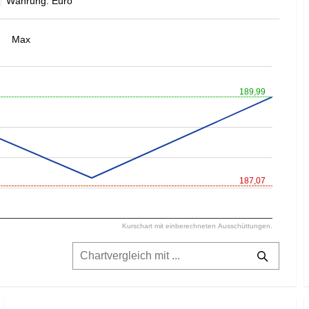
Währung: Euro
Max
189,99
187,07
Kurschart mit einberechneten Ausschüttungen.