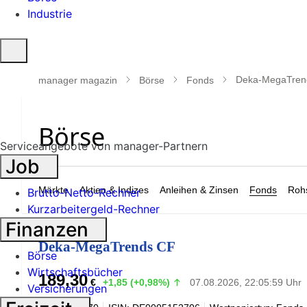
Industrie
Suche
öffnen
Deka-MegaTren
manager magazin
Börse
Fonds
Serviceangebote von manager-Partnern
Job
Märkte
Aktien & Indizes
Anleihen & Zinsen
Fonds
Rohs
Brutto-Netto-Rechner
Kurzarbeitergeld-Rechner
Finanzen
Deka-MegaTrends CF
Börse
Wirtschaftsbücher
189,30
€
+1,85 (+0,98%)
07.08.2026, 22:05:59 Uhr
Versicherungen