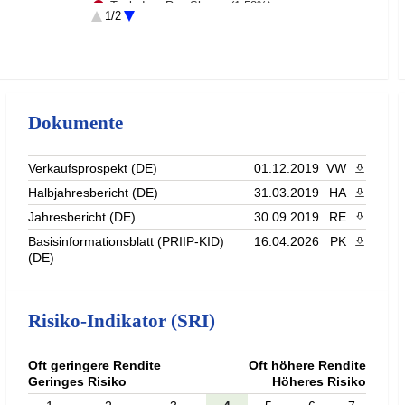
Tesla Inc. Reg.Shares (1.58%)
1/2
JPMorgan Chase & Co. Reg.Shares (1.35%)
Micron Technology Inc. Reg.Shares (1.15%)
Rest (68.4%)
Dokumente
Verkaufsprospekt (DE)
01.12.2019
VW
PDF heru
Halbjahresbericht (DE)
31.03.2019
HA
PDF heru
Jahresbericht (DE)
30.09.2019
RE
PDF heru
Basisinformationsblatt (PRIIP-KID)
16.04.2026
PK
PDF heru
(DE)
Risiko-Indikator (SRI)
Oft geringere Rendite
Oft höhere Rendite
Geringes Risiko
Höheres Risiko