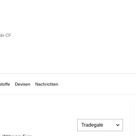
ds CF
toffe
Devisen
Nachrichten