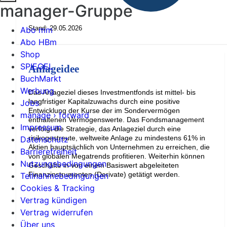
manager-Gruppe
Stand: 29.05.2026
Abo mm
Abo HBm
Shop
SPIEGEL
Anlageidee
BuchMarkt
Werbung
Das Anlageziel dieses Investmentfonds ist mittel- bis
langfristiger Kapitalzuwachs durch eine positive
Jobs
Entwicklung der Kurse der im Sondervermögen
manage › forward
enthaltenen Vermögenswerte. Das Fondsmanagement
Impressum
verfolgt die Strategie, das Anlageziel durch eine
risikogestreute, weltweite Anlage zu mindestens 61% in
Datenschutz
Aktien hauptsächlich von Unternehmen zu erreichen, die
Barrierefreiheit
von globalen Megatrends profitieren. Weiterhin können
Nutzungsbedingungen
Geschäfte in von einem Basiswert abgeleiteten
Finanzinstrumenten (Derivate) getätigt werden.
Teilnahmebedingungen
Cookies & Tracking
Vertrag kündigen
Vertrag widerrufen
Über uns