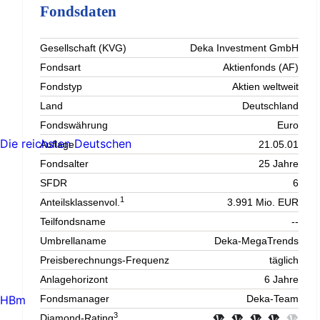
Fondsdaten
Gesellschaft (KVG)
Deka Investment GmbH
Fondsart
Aktienfonds (AF)
Fondstyp
Aktien weltweit
Land
Deutschland
Fondswährung
Euro
Die reichsten Deutschen
Auflage
21.05.01
Fondsalter
25 Jahre
SFDR
6
1
Anteilsklassenvol.
3.991 Mio. EUR
Teilfondsname
--
Umbrellaname
Deka-MegaTrends
Preisberechnungs-Frequenz
täglich
Anlagehorizont
6 Jahre
HBm
Fondsmanager
Deka-Team
3
Diamond-Rating