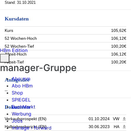
Stand: 31.10.2021
Kursdaten
Kurs
105,62€
52 Wochen-Hoch
106,12€
52 Wochen-Tief
100,20€
HBm Edition
Allzeit-Hoch
106,12€
Allzeit-Tief
100,20€
manager-Gruppe
Abo mm
Anlageidee
Abo HBm
--
Shop
SPIEGEL
BuchMarkt
Dokumente
Werbung
Verkaufsprospekt (EN)
01.10.2024
VW
PDF 
Jobs
Halbjahresbericht (EN)
30.06.2023
HA
PDF 
manage › forward