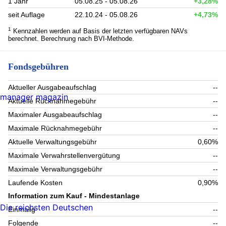
1 Jahr
05.08.25 - 05.08.26
+3,28%
seit Auflage
22.10.24 - 05.08.26
+4,73%
1
Kennzahlen werden auf Basis der letzten verfügbaren NAVs
berechnet. Berechnung nach BVI-Methode.
Fondsgebühren
Aktueller Ausgabeaufschlag
--
manager magazin
Aktuelle Rücknahmegebühr
--
Maximaler Ausgabeaufschlag
--
Maximale Rücknahmegebühr
--
Aktuelle Verwaltungsgebühr
0,60%
Maximale Verwahrstellenvergütung
--
Maximale Verwaltungsgebühr
--
Laufende Kosten
0,90%
Information zum Kauf - Mindestanlage
Die reichsten Deutschen
Einmalig
--
Folgende
--