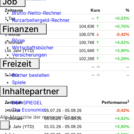
Job
Zeitraum
Kurs
%
Brutto-Netto-Rechner
1 Tag
--
+0,03%
Kurzarbeitergeld-Rechner
1 Woche
104,83€
+0,76%
Finanzen
1 Monat
106,07€
-0,42%
Börse
6 Monate
100,76€
+4,82%
Wirtschaftsbücher
Lfd. Jahr (YTD)
101,66€
+3,90%
Versicherungen
1 Jahr
102,26€
+3,28%
Freizeit
3 Jahre
--
--
Bücher bestellen
5 Jahre
--
--
Spiele
Inhaltepartner
Fondsperformance
1
DER SPIEGEL
Zeitraum
Performance
The Economist
1 Monat
05.07.26 - 05.08.26
-0,42%
Alle Magazine der manager-Gruppe
6 Monate
05.02.26 - 05.08.26
+4,82%
Lfd. Jahr (YTD)
01.01.26 - 05.08.26
+3,90%