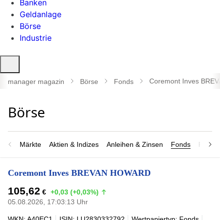
Banken
Geldanlage
Börse
Industrie
Suche
öffnen
Coremont Inves BR
manager magazin
Börse
Fonds
Märkte
Aktien & Indizes
Anleihen & Zinsen
Fonds
Rohsto
Coremont Inves BREVAN HOWARD
105,62
€
+0,03 (+0,03%)
05.08.2026, 17:03:13 Uhr
WKN: A40EC1
ISIN: LU2830332792
Wertpapiertyp: Fonds