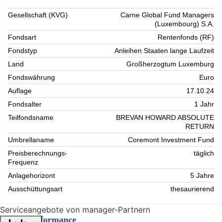
Gesellschaft (KVG)
Carne Global Fund Managers
(Luxembourg) S.A.
Fondsart
Rentenfonds (RF)
Fondstyp
Anleihen Staaten lange Laufzeit
Land
Großherzogtum Luxemburg
Fondswährung
Euro
Auflage
17.10.24
Fondsalter
1 Jahr
Teilfondsname
BREVAN HOWARD ABSOLUTE
RETURN
Umbrellaname
Coremont Investment Fund
Preisberechnungs-
täglich
Frequenz
Anlagehorizont
5 Jahre
Ausschüttungsart
thesaurierend
Serviceangebote von manager-Partnern
Kursperformance