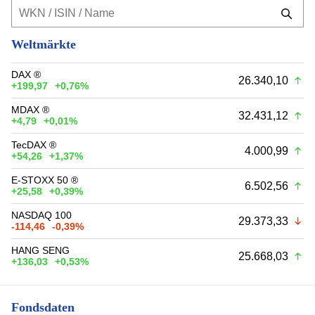
Weltmärkte
DAX ®
26.340,10
+199,97
+0,76%
MDAX ®
32.431,12
+4,79
+0,01%
TecDAX ®
4.000,99
+54,26
+1,37%
E-STOXX 50 ®
6.502,56
+25,58
+0,39%
NASDAQ 100
29.373,33
-114,46
-0,39%
HANG SENG
25.668,03
+136,03
+0,53%
Fondsdaten