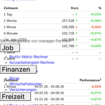
Zeitraum
Kurs
%
1 Tag
--
+0,03%
1 Woche
107,51$
+0,38%
1 Monat
108,26$
-0,32%
6 Monate
102,71$
+5,07%
Lfd. Jahr (YTD)
102,90$
+4,87%
Serviceangebote von manager-Partnern
Job
1 Jahr
102,78$
+5,00%
3 Jahre
--
--
Brutto-Netto-Rechner
5 Jahre
--
--
Kurzarbeitergeld-Rechner
Finanzen
Fondsperformance
Börse
1
Zeitraum
Performance
Wirtschaftsbücher
1 Monat
04.07.26 - 04.08.26
-0,32%
Versicherungen
6 Monate
04.02.26 - 04.08.26
+5,07%
Freizeit
Lfd. Jahr (YTD)
01.01.26 - 04.08.26
+4,87%