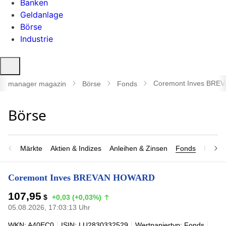
Banken
Geldanlage
Börse
Industrie
Suche
öffnen
Coremont Inves BR
manager magazin
Börse
Fonds
Märkte
Aktien & Indizes
Anleihen & Zinsen
Fonds
Rohsto
Coremont Inves BREVAN HOWARD
107,95
$
+0,03 (+0,03%)
05.08.2026, 17:03:13 Uhr
WKN: A40EC0
ISIN: LU2830332529
Wertpapiertyp: Fonds