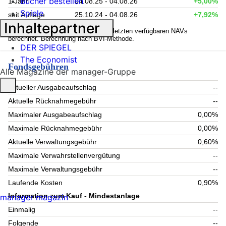
Bücher bestellen
1 Jahr
04.08.25 - 04.08.26
+5,00%
Spiele
seit Auflage
25.10.24 - 04.08.26
+7,92%
Inhaltepartner
1
Kennzahlen werden auf Basis der letzten verfügbaren NAVs
berechnet. Berechnung nach BVI-Methode.
DER SPIEGEL
The Economist
Fondsgebühren
Alle Magazine der manager-Gruppe
Aktueller Ausgabeaufschlag
--
Aktuelle Rücknahmegebühr
--
Maximaler Ausgabeaufschlag
0,00%
Maximale Rücknahmegebühr
0,00%
Aktuelle Verwaltungsgebühr
0,60%
Maximale Verwahrstellenvergütung
--
Maximale Verwaltungsgebühr
--
Laufende Kosten
0,90%
Information zum Kauf - Mindestanlage
manager magazin
Einmalig
--
Folgende
--