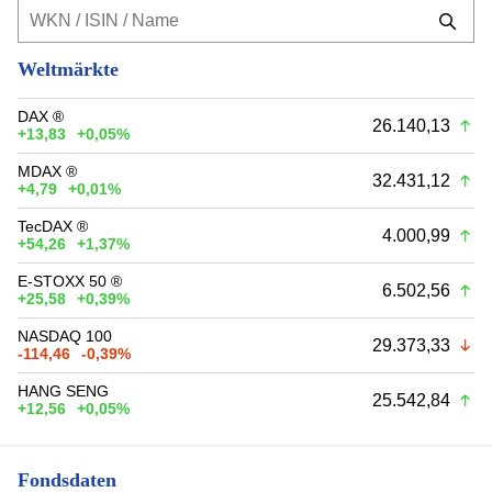
Weltmärkte
DAX ®
26.140,13
+13,83
+0,05%
MDAX ®
32.431,12
+4,79
+0,01%
TecDAX ®
4.000,99
+54,26
+1,37%
E-STOXX 50 ®
6.502,56
+25,58
+0,39%
NASDAQ 100
29.373,33
-114,46
-0,39%
HANG SENG
25.542,84
+12,56
+0,05%
Fondsdaten