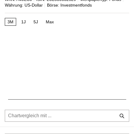
Währung: US-Dollar
Börse: Investmentfonds
3M
1J
5J
Max