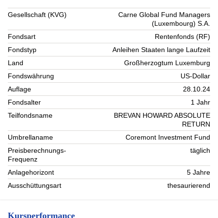
Gesellschaft (KVG)
Carne Global Fund Managers
(Luxembourg) S.A.
Fondsart
Rentenfonds (RF)
Fondstyp
Anleihen Staaten lange Laufzeit
Land
Großherzogtum Luxemburg
Fondswährung
US-Dollar
Auflage
28.10.24
Fondsalter
1 Jahr
Teilfondsname
BREVAN HOWARD ABSOLUTE
RETURN
Umbrellaname
Coremont Investment Fund
Preisberechnungs-
täglich
Frequenz
Anlagehorizont
5 Jahre
Ausschüttungsart
thesaurierend
Kursperformance