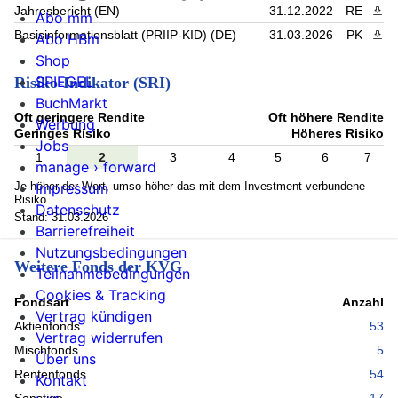
Jahresbericht (EN)
31.12.2022
RE
PDF 
Abo mm
Basisinformationsblatt (PRIIP-KID) (DE)
31.03.2026
PK
PDF 
Abo HBm
Shop
SPIEGEL
Risiko-Indikator (SRI)
BuchMarkt
Oft geringere Rendite
Oft höhere Rendite
Werbung
Geringes Risiko
Höheres Risiko
Jobs
1
2
3
4
5
6
7
manage › forward
Je höher der Wert, umso höher das mit dem Investment verbundene
Impressum
Risiko.
Datenschutz
Stand: 31.03.2026
Barrierefreiheit
Nutzungsbedingungen
Weitere Fonds der KVG
Teilnahmebedingungen
Cookies & Tracking
Fondsart
Anzahl
Vertrag kündigen
Aktienfonds
53
Vertrag widerrufen
Mischfonds
5
Über uns
Rentenfonds
54
Kontakt
Sonstige
17