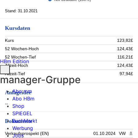
Stand: 31.10.2021
Kursdaten
Kurs
123,82£
52 Wochen-Hoch
124,43£
52 Wochen-Tief
116,21£
HBm Edition
Allzeit-Hoch
124,43£
Allzeit-Tief
97,94£
manager-Gruppe
Abo mm
Anlageidee
Abo HBm
--
Shop
SPIEGEL
BuchMarkt
Dokumente
Werbung
Verkaufsprospekt (EN)
01.10.2024
VW
PDF 
Jobs