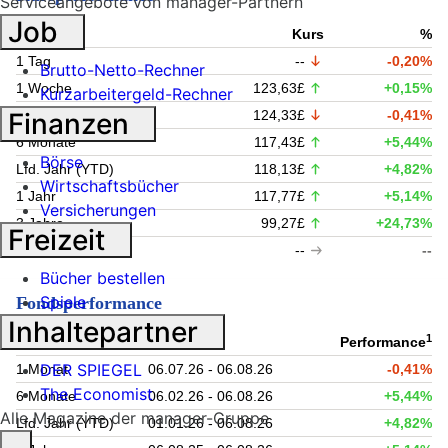
Serviceangebote von manager-Partnern
Job
Zeitraum
Kurs
%
1 Tag
--
-0,20%
Brutto-Netto-Rechner
1 Woche
123,63£
+0,15%
Kurzarbeitergeld-Rechner
1 Monat
124,33£
-0,41%
Finanzen
6 Monate
117,43£
+5,44%
Börse
Lfd. Jahr (YTD)
118,13£
+4,82%
Wirtschaftsbücher
1 Jahr
117,77£
+5,14%
Versicherungen
3 Jahre
99,27£
+24,73%
Freizeit
5 Jahre
--
--
Bücher bestellen
Spiele
Fondsperformance
Inhaltepartner
1
Zeitraum
Performance
DER SPIEGEL
1 Monat
06.07.26 - 06.08.26
-0,41%
The Economist
6 Monate
06.02.26 - 06.08.26
+5,44%
Alle Magazine der manager-Gruppe
Lfd. Jahr (YTD)
01.01.26 - 06.08.26
+4,82%