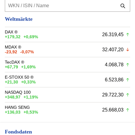
Weltmärkte
DAX ®
26.319,45
+179,32
+0,69%
MDAX ®
32.407,20
-23,92
-0,07%
TecDAX ®
4.068,78
+67,79
+1,69%
E-STOXX 50 ®
6.523,86
+21,30
+0,33%
NASDAQ 100
29.722,30
+348,97
+1,19%
HANG SENG
25.668,03
+136,03
+0,53%
Fondsdaten