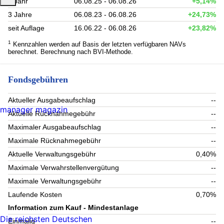
1 Jahr
06.08.25 - 06.08.26
+5,14%
3 Jahre
06.08.23 - 06.08.26
+24,73%
seit Auflage
16.06.22 - 06.08.26
+23,82%
1
Kennzahlen werden auf Basis der letzten verfügbaren NAVs
berechnet. Berechnung nach BVI-Methode.
Fondsgebühren
Aktueller Ausgabeaufschlag
--
manager magazin
Aktuelle Rücknahmegebühr
--
Maximaler Ausgabeaufschlag
--
Maximale Rücknahmegebühr
--
Aktuelle Verwaltungsgebühr
0,40%
Maximale Verwahrstellenvergütung
--
Maximale Verwaltungsgebühr
--
Laufende Kosten
0,70%
Information zum Kauf - Mindestanlage
Die reichsten Deutschen
Einmalig
--