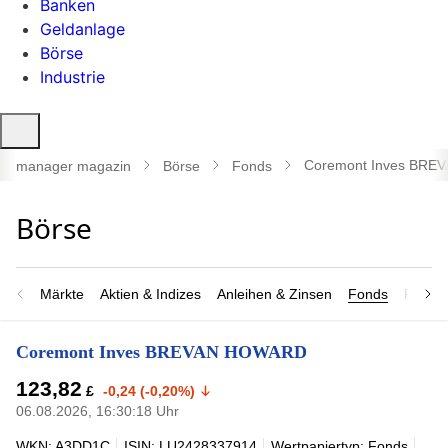
Banken
Geldanlage
Börse
Industrie
Suche
öffnen
Coremont Inves BR
manager magazin
Börse
Fonds
Märkte
Aktien & Indizes
Anleihen & Zinsen
Fonds
Rohsto
Coremont Inves BREVAN HOWARD
123,82
£
-0,24 (-0,20%)
06.08.2026, 16:30:18 Uhr
WKN: A3DD1C
ISIN: LU2428337914
Wertpapiertyp: Fonds