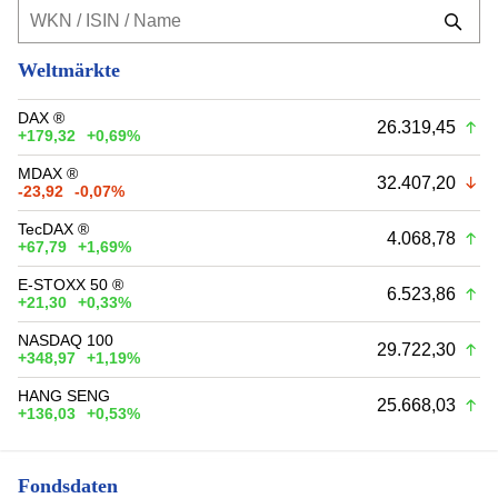
Weltmärkte
DAX ®
26.319,45
+179,32
+0,69%
MDAX ®
32.407,20
-23,92
-0,07%
TecDAX ®
4.068,78
+67,79
+1,69%
E-STOXX 50 ®
6.523,86
+21,30
+0,33%
NASDAQ 100
29.722,30
+348,97
+1,19%
HANG SENG
25.668,03
+136,03
+0,53%
Fondsdaten