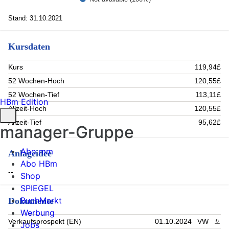
Stand: 31.10.2021
Kursdaten
Kurs
119,94£
52 Wochen-Hoch
120,55£
52 Wochen-Tief
113,11£
HBm Edition
Allzeit-Hoch
120,55£
Allzeit-Tief
95,62£
manager-Gruppe
Abo mm
Anlageidee
Abo HBm
--
Shop
SPIEGEL
BuchMarkt
Dokumente
Werbung
Verkaufsprospekt (EN)
01.10.2024
VW
PDF 
Jobs