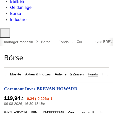
Banken
Geldanlage
Börse
Industrie
Suche
öffnen
Coremont Inves BR
manager magazin
Börse
Fonds
Märkte
Aktien & Indizes
Anleihen & Zinsen
Fonds
Rohsto
Coremont Inves BREVAN HOWARD
119,94
£
-0,24 (-0,20%)
06.08.2026, 16:30:18 Uhr
WKN: A3DD16
ISIN: LU2428337245
Wertpapiertyp: Fonds