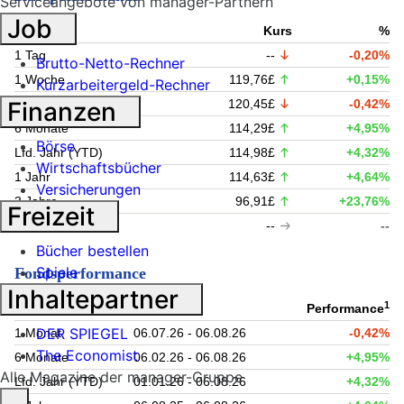
Serviceangebote von manager-Partnern
Job
Zeitraum
Kurs
%
1 Tag
--
-0,20%
Brutto-Netto-Rechner
1 Woche
119,76£
+0,15%
Kurzarbeitergeld-Rechner
1 Monat
120,45£
-0,42%
Finanzen
6 Monate
114,29£
+4,95%
Börse
Lfd. Jahr (YTD)
114,98£
+4,32%
Wirtschaftsbücher
1 Jahr
114,63£
+4,64%
Versicherungen
3 Jahre
96,91£
+23,76%
Freizeit
5 Jahre
--
--
Bücher bestellen
Spiele
Fondsperformance
Inhaltepartner
1
Zeitraum
Performance
DER SPIEGEL
1 Monat
06.07.26 - 06.08.26
-0,42%
The Economist
6 Monate
06.02.26 - 06.08.26
+4,95%
Alle Magazine der manager-Gruppe
Lfd. Jahr (YTD)
01.01.26 - 06.08.26
+4,32%