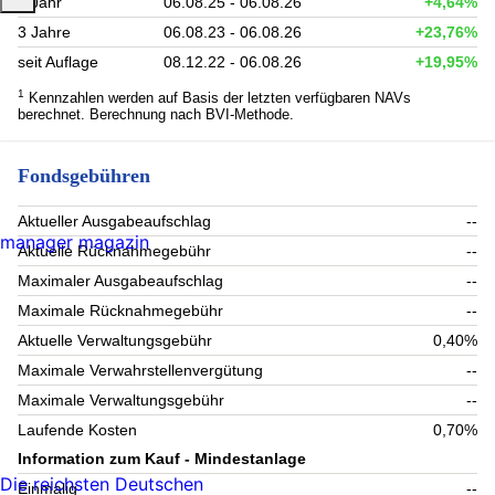
1 Jahr
06.08.25 - 06.08.26
+4,64%
3 Jahre
06.08.23 - 06.08.26
+23,76%
seit Auflage
08.12.22 - 06.08.26
+19,95%
1
Kennzahlen werden auf Basis der letzten verfügbaren NAVs
berechnet. Berechnung nach BVI-Methode.
Fondsgebühren
Aktueller Ausgabeaufschlag
--
manager magazin
Aktuelle Rücknahmegebühr
--
Maximaler Ausgabeaufschlag
--
Maximale Rücknahmegebühr
--
Aktuelle Verwaltungsgebühr
0,40%
Maximale Verwahrstellenvergütung
--
Maximale Verwaltungsgebühr
--
Laufende Kosten
0,70%
Information zum Kauf - Mindestanlage
Die reichsten Deutschen
Einmalig
--