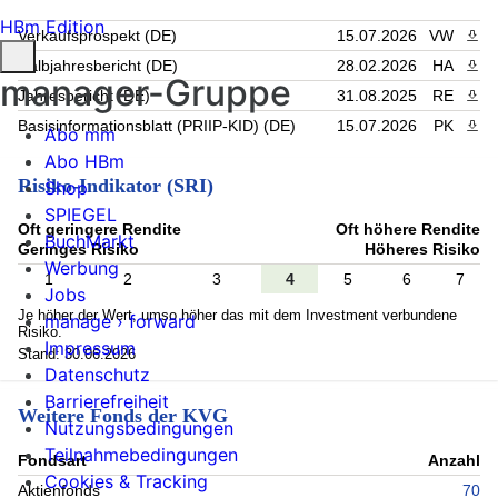
HBm Edition
Verkaufsprospekt (DE)
15.07.2026
VW
PDF 
Halbjahresbericht (DE)
28.02.2026
HA
PDF 
manager-Gruppe
Jahresbericht (DE)
31.08.2025
RE
PDF 
Basisinformationsblatt (PRIIP-KID) (DE)
15.07.2026
PK
PDF 
Abo mm
Abo HBm
Risiko-Indikator (SRI)
Shop
SPIEGEL
Oft geringere Rendite
Oft höhere Rendite
BuchMarkt
Geringes Risiko
Höheres Risiko
Werbung
1
2
3
4
5
6
7
Jobs
Je höher der Wert, umso höher das mit dem Investment verbundene
manage › forward
Risiko.
Impressum
Stand: 30.06.2026
Datenschutz
Barrierefreiheit
Weitere Fonds der KVG
Nutzungsbedingungen
Teilnahmebedingungen
Fondsart
Anzahl
Cookies & Tracking
Aktienfonds
70