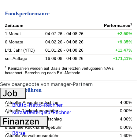
Fondsperformance
1
Zeitraum
Performance
1 Monat
04.07.26 - 04.08.26
+2,50%
6 Monate
04.02.26 - 04.08.26
+9,35%
Lfd. Jahr (YTD)
01.01.26 - 04.08.26
+11,47%
seit Auflage
16.09.08 - 04.08.26
+171,11%
1
Kennzahlen werden auf Basis der letzten verfügbaren NAVs
berechnet. Berechnung nach BVI-Methode.
Serviceangebote von manager-Partnern
Fondsgebühren
Job
Aktueller Ausgabeaufschlag
4,00%
Brutto-Netto-Rechner
Aktuelle Rücknahmegebühr
0,00%
Kurzarbeitergeld-Rechner
Finanzen
Maximaler Ausgabeaufschlag
4,00%
Maximale Rücknahmegebühr
0,00%
Börse
Aktuelle Verwaltungsgebühr
1,60%