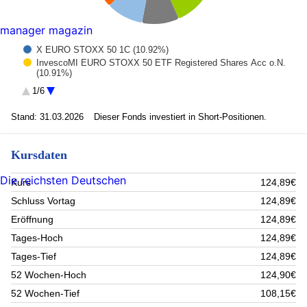
manager magazin
X EURO STOXX 50 1C (10.92%)
InvescoMI EURO STOXX 50 ETF Registered Shares Acc o.N.
(10.91%)
HSBC EURO STOXX 50 UCITS ETF Registered Shares o.N.
1/6
(10.86%)
AIS-Amundi EURO STOXX 50 EUR (10.67%)
Stand: 31.03.2026
Dieser Fonds investiert in Short-Positionen.
ISHARES S&P 500 SWAP UCITS ETF USD (9.62%)
AMUNDI SP500 II ACC ETF (9.58%)
iShares Core S&P 500 UCITS ETF (9.58%)
Kursdaten
INVESCO S 500 ACC IE00B3YCGJ38 (9.57%)
AMUNDI SP 500 UCITS ETF LU1681049018 (4.04%)
Die reichsten Deutschen
Kurs
124,89€
Cash USD 01 (0.87%)
Fällige CSSF Kosten (0.01%)
Schluss Vortag
124,89€
Rest (13.37%)
Eröffnung
124,89€
Tages-Hoch
124,89€
Tages-Tief
124,89€
52 Wochen-Hoch
124,90€
52 Wochen-Tief
108,15€