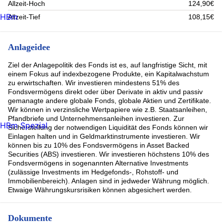
Allzeit-Hoch
124,90€
HBm
Allzeit-Tief
108,15€
Anlageidee
Ziel der Anlagepolitik des Fonds ist es, auf langfristige Sicht, mit
einem Fokus auf indexbezogene Produkte, ein Kapitalwachstum
zu erwirtschaften. Wir investieren mindestens 51% des
Fondsvermögens direkt oder über Derivate in aktiv und passiv
gemanagte andere globale Fonds, globale Aktien und Zertifikate.
Wir können in verzinsliche Wertpapiere wie z.B. Staatsanleihen,
Pfandbriefe und Unternehmensanleihen investieren. Zur
HBm Spezial
Sicherstellung der notwendigen Liquidität des Fonds können wir
Einlagen halten und in Geldmarktinstrumente investieren. Wir
können bis zu 10% des Fondsvermögens in Asset Backed
Securities (ABS) investieren. Wir investieren höchstens 10% des
Fondsvermögens in sogenannten Alternative Investments
(zulässige Investments im Hedgefonds-, Rohstoff- und
Immobilienbereich). Anlagen sind in jedweder Währung möglich.
Etwaige Währungskursrisiken können abgesichert werden.
Dokumente