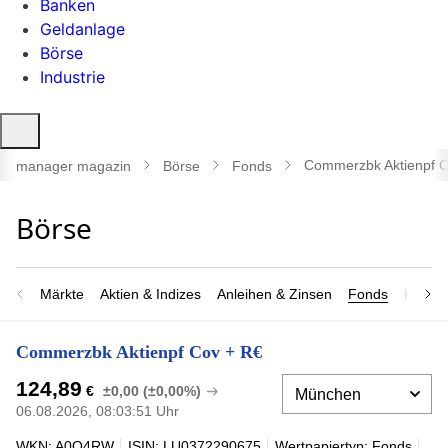
Banken
Geldanlage
Börse
Industrie
Suche
öffnen
Commerzbk Aktienpf C
manager magazin
Börse
Fonds
Märkte
Aktien & Indizes
Anleihen & Zinsen
Fonds
Rohsto
Commerzbk Aktienpf Cov + R€
124,89
€
±0,00 (±0,00%)
06.08.2026, 08:03:51 Uhr
WKN: A0Q4RW
ISIN: LU0372290675
Wertpapiertyp: Fonds