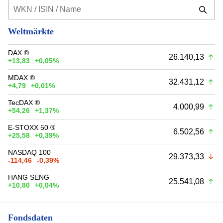
Weltmärkte
DAX ®
26.140,13
+13,83
+0,05%
MDAX ®
32.431,12
+4,79
+0,01%
TecDAX ®
4.000,99
+54,26
+1,37%
E-STOXX 50 ®
6.502,56
+25,58
+0,39%
NASDAQ 100
29.373,33
-114,46
-0,39%
HANG SENG
25.541,08
+10,80
+0,04%
Fondsdaten