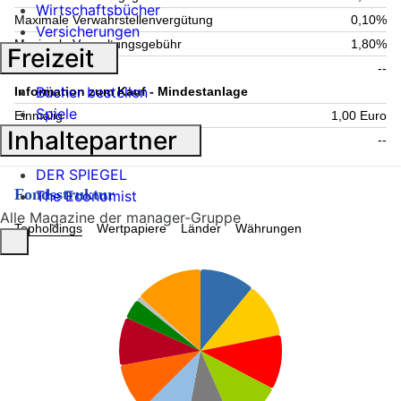
Wirtschaftsbücher
Maximale Verwahrstellenvergütung
0,10%
Versicherungen
Maximale Verwaltungsgebühr
1,80%
Freizeit
Laufende Kosten
--
Bücher bestellen
Information zum Kauf - Mindestanlage
Spiele
Einmalig
1,00 Euro
Inhaltepartner
Folgende
--
DER SPIEGEL
Fondsstruktur
The Economist
Alle Magazine der manager-Gruppe
Topholdings
Wertpapiere
Länder
Währungen