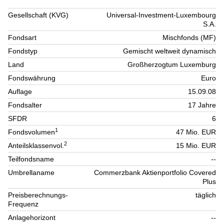
Gesellschaft (KVG)
Universal-Investment-Luxembourg
S.A.
Fondsart
Mischfonds (MF)
Fondstyp
Gemischt weltweit dynamisch
Land
Großherzogtum Luxemburg
Fondswährung
Euro
Auflage
15.09.08
Fondsalter
17 Jahre
SFDR
6
1
Fondsvolumen
47 Mio. EUR
2
Anteilsklassenvol.
15 Mio. EUR
Teilfondsname
--
Umbrellaname
Commerzbank Aktienportfolio Covered
Plus
Preisberechnungs-
täglich
Frequenz
Anlagehorizont
--