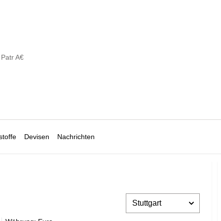
Patr A€
toffe
Devisen
Nachrichten