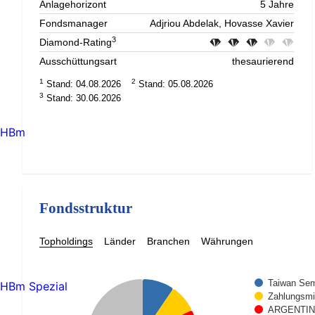
Anlagehorizont
5 Jahre
Fondsmanager
Adjriou Abdelak, Hovasse Xavier
3
Diamond-Rating
Ausschüttungsart
thesaurierend
1
2
Stand: 04.08.2026
Stand: 05.08.2026
3
Stand: 30.06.2026
HBm
Fondsstruktur
Topholdings
Länder
Branchen
Währungen
Taiwan Sem
HBm Spezial
Zahlungsmit
ARGENTINA