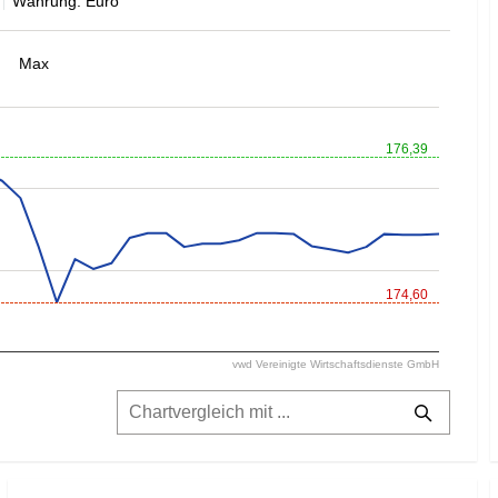
Währung: Euro
Max
176,39
174,60
vwd Vereinigte Wirtschaftsdienste GmbH