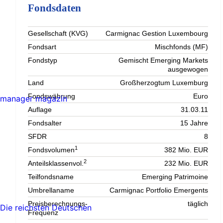
Fondsdaten
Gesellschaft (KVG)
Carmignac Gestion Luxembourg
Fondsart
Mischfonds (MF)
Fondstyp
Gemischt Emerging Markets
ausgewogen
Land
Großherzogtum Luxemburg
Fondswährung
Euro
manager magazin
Auflage
31.03.11
Fondsalter
15 Jahre
SFDR
8
1
Fondsvolumen
382 Mio. EUR
2
Anteilsklassenvol.
232 Mio. EUR
Teilfondsname
Emerging Patrimoine
Umbrellaname
Carmignac Portfolio Emergents
Preisberechnungs-
täglich
Die reichsten Deutschen
Frequenz