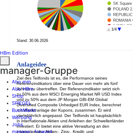
SK Square 
POLAND 2.
REPUBLIC 
ROMANIA 
IVORY COA
1/4
PETROLEOS
AXIA ENER
Stand: 30.06.2026
STATE OIL
Samsung El
HBm Edition
ROMANIA 
TITULOS D
Anlageidee
South Afri
manager-Gruppe
CZECH REP
VIPSHOP H
Ziel des Teilfonds ist es, die Performance seines
Abo mm
HUNGARY 3
Referenzindikators über eine Dauer von mehr als fünf
Abo HBm
HAINAN D
Jahren zu übertreffen. Der Referenzindikator setzt sich
South Afri
zu 50% aus dem MSCI Emerging Market NR USD Index
Shop
HYUNDAI 
und zu 50% aus dem JP Morgan GBI-EM Global
SPIEGEL
Diversified Composite Unhedged EUR Index, berechnet
LG CHEM L
BuchMarkt
mit Wiederanlage der Kupons, zusammen. Er wird
Hungary Go
vierteljährlich angepasst. Der Teilfonds ist hauptsächlich
BRAZIL 6.0
Werbung
in internationale Aktien und Anleihen der Schwellenländer
NIGERIA 22
Jobs
investiert. Er bietet eine aktive Verwaltung an den
Rest (24.6
manage › forward
internationalen Aktien-, Zins-, Kredit- und