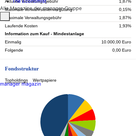
The Economist
Aktuelle Verwaltungsgebühr
1,87%
Alle Magazine der manager-Gruppe
Maximale Verwahrstellenvergütung
0,15%
Maximale Verwaltungsgebühr
1,87%
Laufende Kosten
1,93%
Information zum Kauf - Mindestanlage
Einmalig
10.000,00 Euro
Folgende
0,00 Euro
Fondsstruktur
Topholdings
Wertpapiere
manager magazin