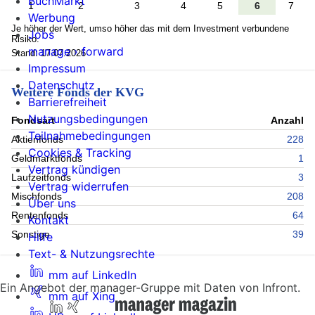
BuchMarkt
1
2
3
4
5
6
7
Werbung
Je höher der Wert, umso höher das mit dem Investment verbundene
Jobs
Risiko.
manage › forward
Stand: 17.07.2026
Impressum
Datenschutz
Weitere Fonds der KVG
Barrierefreiheit
Nutzungsbedingungen
Fondsart
Anzahl
Teilnahmebedingungen
Aktienfonds
228
Cookies & Tracking
Geldmarktfonds
1
Vertrag kündigen
Laufzeitfonds
3
Vertrag widerrufen
Mischfonds
208
Über uns
Rentenfonds
64
Kontakt
Sonstige
39
Hilfe
Text- & Nutzungsrechte
mm auf LinkedIn
Ein Angebot der manager-Gruppe mit Daten von Infront.
mm auf Xing