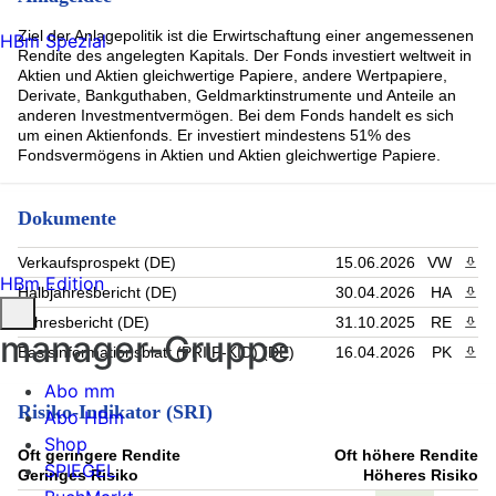
Ziel der Anlagepolitik ist die Erwirtschaftung einer angemessenen
HBm Spezial
Rendite des angelegten Kapitals. Der Fonds investiert weltweit in
Aktien und Aktien gleichwertige Papiere, andere Wertpapiere,
Derivate, Bankguthaben, Geldmarktinstrumente und Anteile an
anderen Investmentvermögen. Bei dem Fonds handelt es sich
um einen Aktienfonds. Er investiert mindestens 51% des
Fondsvermögens in Aktien und Aktien gleichwertige Papiere.
Dokumente
Verkaufsprospekt (DE)
15.06.2026
VW
PDF 
HBm Edition
Halbjahresbericht (DE)
30.04.2026
HA
PDF 
Jahresbericht (DE)
31.10.2025
RE
PDF 
manager-Gruppe
Basisinformationsblatt (PRIIP-KID) (DE)
16.04.2026
PK
PDF 
Abo mm
Risiko-Indikator (SRI)
Abo HBm
Shop
Oft geringere Rendite
Oft höhere Rendite
SPIEGEL
Geringes Risiko
Höheres Risiko