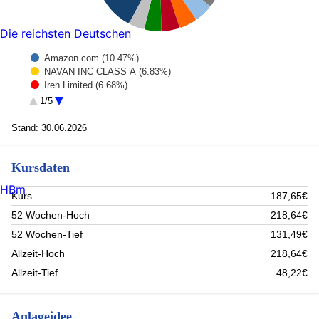
Die reichsten Deutschen
Amazon.com (10.47%)
NAVAN INC CLASS A (6.83%)
Iren Limited (6.68%)
MICRON TECHNOLOGY INC (6.63%)
1/5
Taiwan Semiconductor Rpr5Shs (4.96%)
ROBINHOOD MARKETS INC - A (4.77%)
Stand: 30.06.2026
SK Hynix Inc. Reg.Shs(Sp.GDRs144A)/1 SW 5000 (4.58%)
Infineon Technologies AG (4.57%)
Kursdaten
Hinge Health Inc. (4.31%)
Auto1 Group SE (4.07%)
HBm
Rest (42.12%)
Kurs
187,65€
52 Wochen-Hoch
218,64€
52 Wochen-Tief
131,49€
Allzeit-Hoch
218,64€
Allzeit-Tief
48,22€
Anlageidee