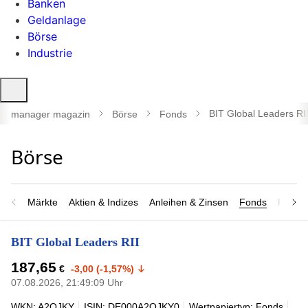
Banken
Geldanlage
Börse
Industrie
Suche
öffnen
BIT Global Leaders RI
manager magazin
Börse
Fonds
Märkte
Aktien & Indizes
Anleihen & Zinsen
Fonds
Rohsto
BIT Global Leaders RII
187,65
€
-3,00 (-1,57%)
07.08.2026, 21:49:09 Uhr
WKN: A2QJKY
ISIN: DE000A2QJKY0
Wertpapiertyp: Fonds