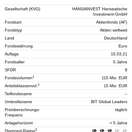
Gesellschaft (KVG)
HANSAINVEST Hanseatische
Investment-GmbH
Fondsart
Aktienfonds (AF)
Fondstyp
Aktien weltweit
Land
Deutschland
Fondswährung
Euro
Auflage
15.03.21
Fondsalter
5 Jahre
SFDR
8
1
Fondsvolumen
115 Mio. EUR
2
Anteilsklassenvol.
15 Mio. EUR
Teilfondsname
--
Umbrellaname
BIT Global Leaders
Preisberechnungs-
täglich
Frequenz
Anlagehorizont
> 5 Jahre
3
Diamond-Rating