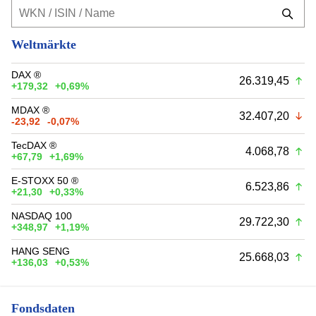
Weltmärkte
DAX ®
26.319,45
+179,32
+0,69%
MDAX ®
32.407,20
-23,92
-0,07%
TecDAX ®
4.068,78
+67,79
+1,69%
E-STOXX 50 ®
6.523,86
+21,30
+0,33%
NASDAQ 100
29.722,30
+348,97
+1,19%
HANG SENG
25.668,03
+136,03
+0,53%
Fondsdaten