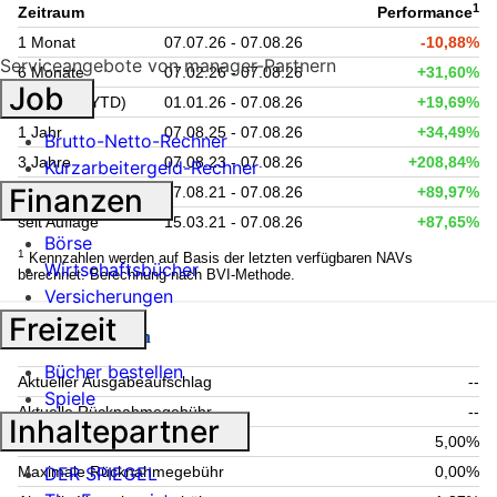
1
Zeitraum
Performance
1 Monat
07.07.26 - 07.08.26
-10,88%
Serviceangebote von manager-Partnern
6 Monate
07.02.26 - 07.08.26
+31,60%
Job
Lfd. Jahr (YTD)
01.01.26 - 07.08.26
+19,69%
1 Jahr
07.08.25 - 07.08.26
+34,49%
Brutto-Netto-Rechner
3 Jahre
07.08.23 - 07.08.26
+208,84%
Kurzarbeitergeld-Rechner
Finanzen
5 Jahre
07.08.21 - 07.08.26
+89,97%
seit Auflage
15.03.21 - 07.08.26
+87,65%
Börse
1
Kennzahlen werden auf Basis der letzten verfügbaren NAVs
Wirtschaftsbücher
berechnet. Berechnung nach BVI-Methode.
Versicherungen
Freizeit
Fondsgebühren
Bücher bestellen
Aktueller Ausgabeaufschlag
--
Spiele
Aktuelle Rücknahmegebühr
--
Inhaltepartner
Maximaler Ausgabeaufschlag
5,00%
DER SPIEGEL
Maximale Rücknahmegebühr
0,00%