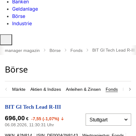
Banken
Geldanlage
Börse
Industrie
Suche
öffnen
BIT Gl Tech Lead R-III
manager magazin
Börse
Fonds
Märkte
Aktien & Indizes
Anleihen & Zinsen
Fonds
Rohsto
BIT Gl Tech Lead R-III
696,00
€
-7,55 (-1,07%)
06.08.2026, 11:30:31 Uhr
WKN: A2N814
ISIN: DE000A2N8143
Wertpapiertyp: Fonds