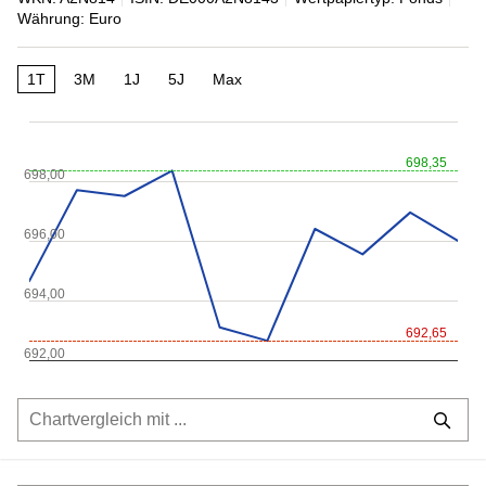
Währung: Euro
1T
3M
1J
5J
Max
698,35
698,00
696,00
694,00
692,65
692,00