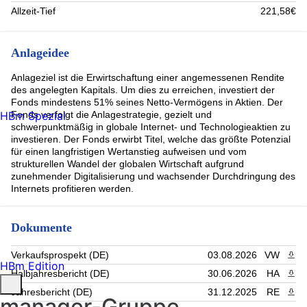
Allzeit-Tief
221,58€
Anlageidee
Anlageziel ist die Erwirtschaftung einer angemessenen Rendite
des angelegten Kapitals. Um dies zu erreichen, investiert der
Fonds mindestens 51% seines Netto-Vermögens in Aktien. Der
HBm Spezial
Fonds verfolgt die Anlagestrategie, gezielt und
schwerpunktmäßig in globale Internet- und Technologieaktien zu
investieren. Der Fonds erwirbt Titel, welche das größte Potenzial
für einen langfristigen Wertanstieg aufweisen und vom
strukturellen Wandel der globalen Wirtschaft aufgrund
zunehmender Digitalisierung und wachsender Durchdringung des
Internets profitieren werden.
Dokumente
Verkaufsprospekt (DE)
03.08.2026
VW
PDF 
HBm Edition
Halbjahresbericht (DE)
30.06.2026
HA
PDF 
Jahresbericht (DE)
31.12.2025
RE
PDF 
manager-Gruppe