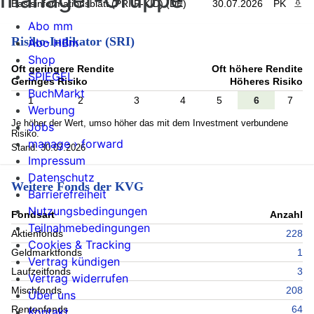
Basisinformationsblatt (PRIIP-KID) (DE)
30.07.2026
PK
PDF 
Abo mm
Risiko-Indikator (SRI)
Abo HBm
Shop
Oft geringere Rendite
Oft höhere Rendite
SPIEGEL
Geringes Risiko
Höheres Risiko
BuchMarkt
1
2
3
4
5
6
7
Werbung
Je höher der Wert, umso höher das mit dem Investment verbundene
Jobs
Risiko.
manage › forward
Stand: 30.07.2026
Impressum
Datenschutz
Weitere Fonds der KVG
Barrierefreiheit
Nutzungsbedingungen
Fondsart
Anzahl
Teilnahmebedingungen
Aktienfonds
228
Cookies & Tracking
Geldmarktfonds
1
Vertrag kündigen
Laufzeitfonds
3
Vertrag widerrufen
Mischfonds
208
Über uns
Rentenfonds
64
Kontakt