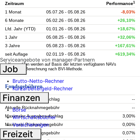
1
Zeitraum
Performance
1 Monat
05.07.26 - 05.08.26
-8,03%
6 Monate
05.02.26 - 05.08.26
+26,10%
Lfd. Jahr (YTD)
01.01.26 - 05.08.26
+18,67%
1 Jahr
05.08.25 - 05.08.26
+32,06%
3 Jahre
05.08.23 - 05.08.26
+167,61%
seit Auflage
02.01.19 - 05.08.26
+619,34%
Serviceangebote von manager-Partnern
1
Kennzahlen werden auf Basis der letzten verfügbaren NAVs
Job
berechnet. Berechnung nach BVI-Methode.
Brutto-Netto-Rechner
Fondsgebühren
Kurzarbeitergeld-Rechner
Finanzen
Aktueller Ausgabeaufschlag
--
Aktuelle Rücknahmegebühr
--
Börse
Maximaler Ausgabeaufschlag
3,00%
Wirtschaftsbücher
Versicherungen
Maximale Rücknahmegebühr
0,00%
Freizeit
Aktuelle Verwaltungsgebühr
0,07%