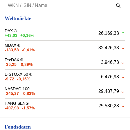
Weltmärkte
DAX ®
26.169,33
+43,03
+0,16%
MDAX ®
32.426,33
-133,58
-0,41%
TecDAX ®
3.946,73
-35,25
-0,89%
E-STOXX 50 ®
6.476,98
-9,72
-0,15%
NASDAQ 100
29.487,79
-245,37
-0,83%
HANG SENG
25.530,28
-407,98
-1,57%
Fondsdaten