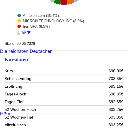
Amazon.com (10.4%)
MICRON TECHNOLOGY INC (8.6%)
Iren SPA (8.5%)
Sandisk Corp (6%)
1/5
ROBINHOOD MARKETS INC - A (5%)
Marvell Technology Group (4.8%)
Stand: 30.06.2026
Taiwan Semiconductor Manufacturing Co. Ltd. (4.6%)
Die reichsten Deutschen
Infineon Technologies AG (4.4%)
Kursdaten
Hinge Health Inc. (4.2%)
OSCAR HEALTH (4.2%)
Rest (39.3%)
Kurs
696,00€
Schluss Vortag
703,55€
Eröffnung
693,15€
Tages-Hoch
698,35€
Tages-Tief
692,65€
52 Wochen-Hoch
803,25€
HBm
52 Wochen-Tief
503,35€
Allzeit-Hoch
803,25€