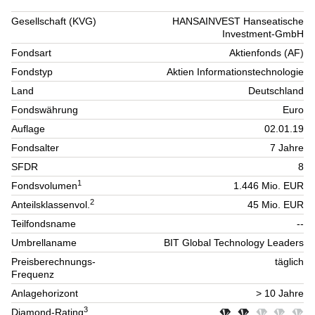
Gesellschaft (KVG)
HANSAINVEST Hanseatische
Investment-GmbH
Fondsart
Aktienfonds (AF)
Fondstyp
Aktien Informationstechnologie
Land
Deutschland
Fondswährung
Euro
Auflage
02.01.19
Fondsalter
7 Jahre
SFDR
8
1
Fondsvolumen
1.446 Mio. EUR
2
Anteilsklassenvol.
45 Mio. EUR
Teilfondsname
--
Umbrellaname
BIT Global Technology Leaders
Preisberechnungs-
täglich
Frequenz
Anlagehorizont
> 10 Jahre
3
Diamond-Rating