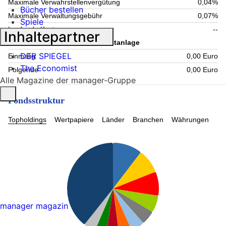
Maximale Verwahrstellenvergütung
0,04%
Bücher bestellen
Maximale Verwaltungsgebühr
0,07%
Spiele
Laufende Kosten
--
Inhaltepartner
Information zum Kauf - Mindestanlage
DER SPIEGEL
Einmalig
0,00 Euro
The Economist
Folgende
0,00 Euro
Alle Magazine der manager-Gruppe
Fondsstruktur
Topholdings
Wertpapiere
Länder
Branchen
Währungen
manager magazin