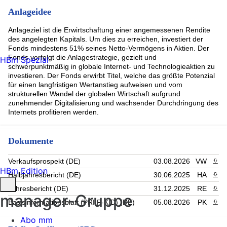
Anlageidee
Anlageziel ist die Erwirtschaftung einer angemessenen Rendite
des angelegten Kapitals. Um dies zu erreichen, investiert der
Fonds mindestens 51% seines Netto-Vermögens in Aktien. Der
Fonds verfolgt die Anlagestrategie, gezielt und
HBm Spezial
schwerpunktmäßig in globale Internet- und Technologieaktien zu
investieren. Der Fonds erwirbt Titel, welche das größte Potenzial
für einen langfristigen Wertanstieg aufweisen und vom
strukturellen Wandel der globalen Wirtschaft aufgrund
zunehmender Digitalisierung und wachsender Durchdringung des
Internets profitieren werden.
Dokumente
Verkaufsprospekt (DE)
03.08.2026
VW
PDF 
HBm Edition
Halbjahresbericht (DE)
30.06.2025
HA
PDF 
Jahresbericht (DE)
31.12.2025
RE
PDF 
manager-Gruppe
Basisinformationsblatt (PRIIP-KID) (DE)
05.08.2026
PK
PDF 
Abo mm