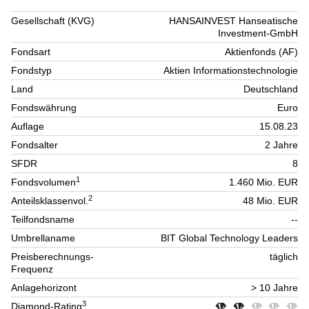
Gesellschaft (KVG)
HANSAINVEST Hanseatische
Investment-GmbH
Fondsart
Aktienfonds (AF)
Fondstyp
Aktien Informationstechnologie
Land
Deutschland
Fondswährung
Euro
Auflage
15.08.23
Fondsalter
2 Jahre
SFDR
8
1
Fondsvolumen
1.460 Mio. EUR
2
Anteilsklassenvol.
48 Mio. EUR
Teilfondsname
--
Umbrellaname
BIT Global Technology Leaders
Preisberechnungs-
täglich
Frequenz
Anlagehorizont
> 10 Jahre
3
Diamond-Rating