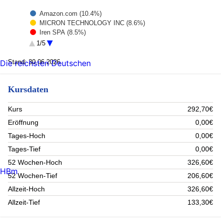
Amazon.com (10.4%)
MICRON TECHNOLOGY INC (8.6%)
Iren SPA (8.5%)
Sandisk Corp (6%)
1/5
ROBINHOOD MARKETS INC - A (5%)
Marvell Technology Group (4.8%)
Stand: 30.06.2026
Die reichsten Deutschen
Taiwan Semiconductor Manufacturing Co. Ltd. (4.6%)
Infineon Technologies AG (4.4%)
Kursdaten
Hinge Health Inc. (4.2%)
OSCAR HEALTH (4.2%)
Rest (39.3%)
Kurs
292,70€
Eröffnung
0,00€
Tages-Hoch
0,00€
Tages-Tief
0,00€
52 Wochen-Hoch
326,60€
HBm
52 Wochen-Tief
206,60€
Allzeit-Hoch
326,60€
Allzeit-Tief
133,30€