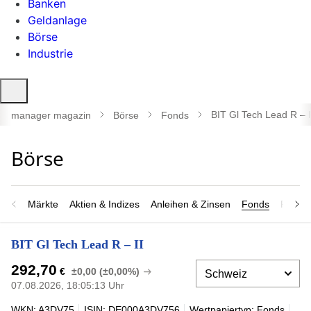
Banken
Geldanlage
Börse
Industrie
Suche
öffnen
BIT Gl Tech Lead R – I
manager magazin
Börse
Fonds
Märkte
Aktien & Indizes
Anleihen & Zinsen
Fonds
Rohsto
BIT Gl Tech Lead R – II
292,70
€
±0,00 (±0,00%)
07.08.2026, 18:05:13 Uhr
WKN: A3DV75
ISIN: DE000A3DV756
Wertpapiertyp: Fonds