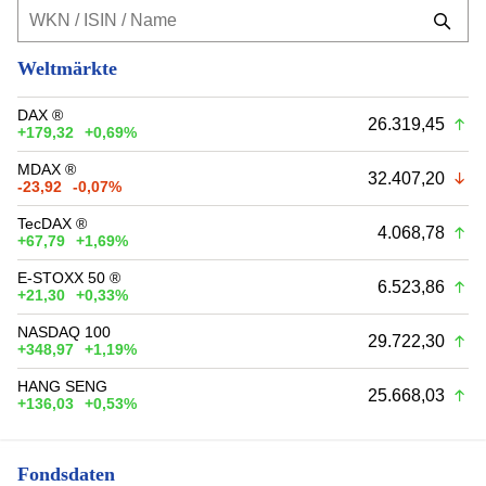
Weltmärkte
DAX ®
26.319,45
+179,32
+0,69%
MDAX ®
32.407,20
-23,92
-0,07%
TecDAX ®
4.068,78
+67,79
+1,69%
E-STOXX 50 ®
6.523,86
+21,30
+0,33%
NASDAQ 100
29.722,30
+348,97
+1,19%
HANG SENG
25.668,03
+136,03
+0,53%
Fondsdaten