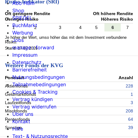
Risiko-Indikator (SRI)
Abo HBm
Shop
Oft geringere Rendite
Oft höhere Rendite
SPIEGEL
Geringes Risiko
Höheres Risiko
BuchMarkt
1
2
3
4
5
6
7
Werbung
Je höher der Wert, umso höher das mit dem Investment verbundene
Jobs
Risiko.
manage › forward
Stand: 17.07.2026
Impressum
Datenschutz
Weitere Fonds der KVG
Barrierefreiheit
Nutzungsbedingungen
Fondsart
Anzahl
Teilnahmebedingungen
Aktienfonds
228
Cookies & Tracking
Geldmarktfonds
1
Vertrag kündigen
Laufzeitfonds
3
Vertrag widerrufen
Mischfonds
208
Über uns
Rentenfonds
64
Kontakt
Sonstige
39
Hilfe
Text- & Nutzungsrechte