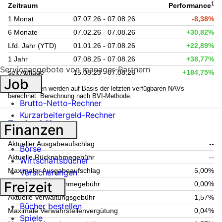
1
Zeitraum
Performance
1 Monat
07.07.26 - 07.08.26
-8,38%
6 Monate
07.02.26 - 07.08.26
+30,82%
Lfd. Jahr (YTD)
01.01.26 - 07.08.26
+22,89%
1 Jahr
07.08.25 - 07.08.26
+38,77%
Serviceangebote von manager-Partnern
seit Auflage
15.08.23 - 07.08.26
+184,75%
Job
1
Kennzahlen werden auf Basis der letzten verfügbaren NAVs
berechnet. Berechnung nach BVI-Methode.
Brutto-Netto-Rechner
Kurzarbeitergeld-Rechner
Fondsgebühren
Finanzen
Aktueller Ausgabeaufschlag
--
Börse
Aktuelle Rücknahmegebühr
--
Wirtschaftsbücher
Maximaler Ausgabeaufschlag
5,00%
Versicherungen
Freizeit
Maximale Rücknahmegebühr
0,00%
Aktuelle Verwaltungsgebühr
1,57%
Bücher bestellen
Maximale Verwahrstellenvergütung
0,04%
Spiele