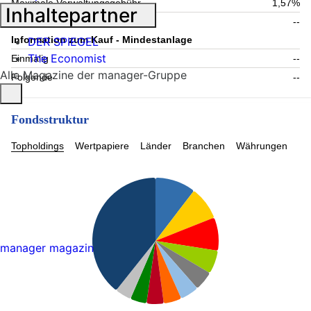
Maximale Verwaltungsgebühr
1,57%
Inhaltepartner
Laufende Kosten
--
Information zum Kauf - Mindestanlage
DER SPIEGEL
The Economist
Einmalig
--
Alle Magazine der manager-Gruppe
Folgende
--
Fondsstruktur
Topholdings
Wertpapiere
Länder
Branchen
Währungen
manager magazin