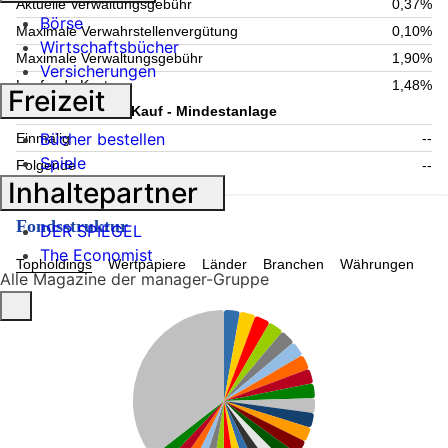
Aktuelle Verwaltungsgebühr
0,37%
Börse
Maximale Verwahrstellenvergütung
0,10%
Wirtschaftsbücher
Maximale Verwaltungsgebühr
1,90%
Versicherungen
Laufende Kosten
1,48%
Freizeit
Information zum Kauf - Mindestanlage
Bücher bestellen
Einmalig
--
Spiele
Folgende
--
Inhaltepartner
Fondsstruktur
DER SPIEGEL
The Economist
Topholdings
Wertpapiere
Länder
Branchen
Währungen
Alle Magazine der manager-Gruppe