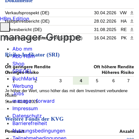
Dokumente
Verkaufsprospekt (DE)
30.04.2026
VW
PDF 
HBm Edition
Halbjahresbericht (DE)
28.02.2026
HA
PDF 
Jahresbericht (DE)
31.08.2025
RE
PDF 
manager-Gruppe
Basisinformationsblatt (PRIIP-KID) (DE)
16.04.2026
PK
PDF 
Abo mm
Risiko-Indikator (SRI)
Abo HBm
Shop
Oft geringere Rendite
Oft höhere Rendite
SPIEGEL
Geringes Risiko
Höheres Risiko
BuchMarkt
1
2
3
4
5
6
7
Werbung
Je höher der Wert, umso höher das mit dem Investment verbundene
Jobs
Risiko.
manage › forward
Stand: 02.05.2025
Impressum
Datenschutz
Weitere Fonds der KVG
Barrierefreiheit
Nutzungsbedingungen
Fondsart
Anzahl
Teilnahmebedingungen