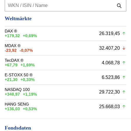
Weltmärkte
DAX ®
26.319,45
+179,32
+0,69%
MDAX ®
32.407,20
-23,92
-0,07%
TecDAX ®
4.068,78
+67,79
+1,69%
E-STOXX 50 ®
6.523,86
+21,30
+0,33%
NASDAQ 100
29.722,30
+348,97
+1,19%
HANG SENG
25.668,03
+136,03
+0,53%
Fondsdaten