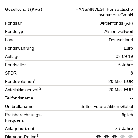
Gesellschaft (KVG)
HANSAINVEST Hanseatische
Investment-GmbH
Fondsart
Aktienfonds (AF)
Fondstyp
Aktien weltweit
Land
Deutschland
Fondswährung
Euro
Auflage
02.09.19
Fondsalter
6 Jahre
SFDR
8
1
Fondsvolumen
20 Mio. EUR
2
Anteilsklassenvol.
20 Mio. EUR
Teilfondsname
--
Umbrellaname
Better Future Aktien Global
Preisberechnungs-
täglich
Frequenz
Anlagehorizont
> 7 Jahre
3
Diamond-Rating