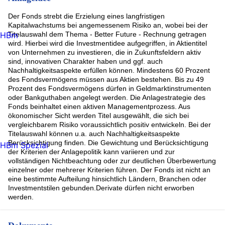
American Water Works (2.41%)
Der Fonds strebt die Erzielung eines langfristigen
VERALTO CORP (2.41%)
Kapitalwachstums bei angemessenem Risiko an, wobei bei der
Visa (2.39%)
HBm
Titelauswahl dem Thema - Better Future - Rechnung getragen
Ecolab Inc. (2.39%)
wird. Hierbei wird die Investmentidee aufgegriffen, in Aktientitel
Legrand Holding SA (2.38%)
von Unternehmen zu investieren, die in Zukunftsfeldern aktiv
Rest (35.52%)
sind, innovativen Charakter haben und ggf. auch
Nachhaltigkeitsaspekte erfüllen können. Mindestens 60 Prozent
des Fondsvermögens müssen aus Aktien bestehen. Bis zu 49
Prozent des Fondsvermögens dürfen in Geldmarktinstrumenten
oder Bankguthaben angelegt werden. Die Anlagestrategie des
Fonds beinhaltet einen aktiven Managementprozess. Aus
ökonomischer Sicht werden Titel ausgewählt, die sich bei
vergleichbarem Risiko voraussichtlich positiv entwickeln. Bei der
Titelauswahl können u.a. auch Nachhaltigkeitsaspekte
Berücksichtigung finden. Die Gewichtung und Berücksichtigung
HBm Spezial
der Kriterien der Anlagepolitik kann variieren und zur
vollständigen Nichtbeachtung oder zur deutlichen Überbewertung
einzelner oder mehrerer Kriterien führen. Der Fonds ist nicht an
eine bestimmte Aufteilung hinsichtlich Ländern, Branchen oder
Investmentstilen gebunden.Derivate dürfen nicht erworben
werden.