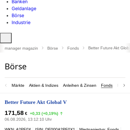
Banken
Geldanlage
Börse
Industrie
Suche
öffnen
Better Future Akt Glob
manager magazin
Börse
Fonds
Märkte
Aktien & Indizes
Anleihen & Zinsen
Fonds
Rohsto
Better Future Akt Global V
171,58
€
+0,33 (+0,19%)
06.08.2026, 13:12:10 Uhr
WKN: A2PF0X
ISIN: DE000A2PF0X1
Wertpapiertyp: Fonds