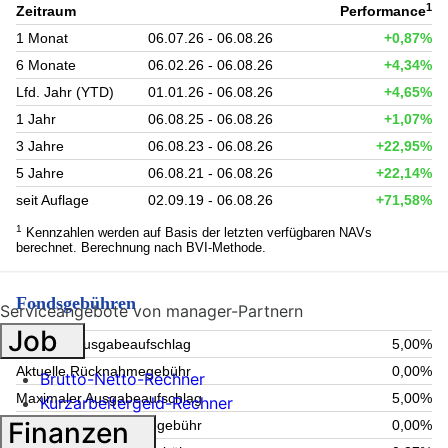
1
Zeitraum
Performance
1 Monat
06.07.26 - 06.08.26
+0,87%
6 Monate
06.02.26 - 06.08.26
+4,34%
Lfd. Jahr (YTD)
01.01.26 - 06.08.26
+4,65%
1 Jahr
06.08.25 - 06.08.26
+1,07%
3 Jahre
06.08.23 - 06.08.26
+22,95%
5 Jahre
06.08.21 - 06.08.26
+22,14%
seit Auflage
02.09.19 - 06.08.26
+71,58%
1
Kennzahlen werden auf Basis der letzten verfügbaren NAVs
berechnet. Berechnung nach BVI-Methode.
Fondsgebühren
Serviceangebote von manager-Partnern
Job
Aktueller Ausgabeaufschlag
5,00%
Aktuelle Rücknahmegebühr
0,00%
Brutto-Netto-Rechner
Maximaler Ausgabeaufschlag
5,00%
Kurzarbeitergeld-Rechner
Finanzen
Maximale Rücknahmegebühr
0,00%