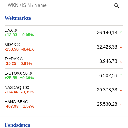
Weltmärkte
DAX ®
26.140,13
+13,83
+0,05%
MDAX ®
32.426,33
-133,58
-0,41%
TecDAX ®
3.946,73
-35,25
-0,89%
E-STOXX 50 ®
6.502,56
+25,58
+0,39%
NASDAQ 100
29.373,33
-114,46
-0,39%
HANG SENG
25.530,28
-407,98
-1,57%
Fondsdaten