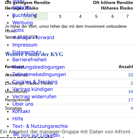
Shop
Oft geringere Rendite
Oft höhere Rendite
SPIEGEL
Geringes Risiko
Höheres Risiko
BuchMarkt
1
2
3
4
5
6
7
Werbung
Je höher der Wert, umso höher das mit dem Investment verbundene
Jobs
Risiko.
manage › forward
Stand: 07.07.2026
Impressum
Datenschutz
Weitere Fonds der KVG
Barrierefreiheit
Nutzungsbedingungen
Fondsart
Anzahl
Teilnahmebedingungen
Aktienfonds
33
Cookies & Tracking
Exchange Traded Funds
2
Vertrag kündigen
Mischfonds
18
Vertrag widerrufen
Rentenfonds
17
Über uns
Sonstige
4
Kontakt
Hilfe
Text- & Nutzungsrechte
Ein Angebot der manager-Gruppe mit Daten von Infront.
mm auf LinkedIn