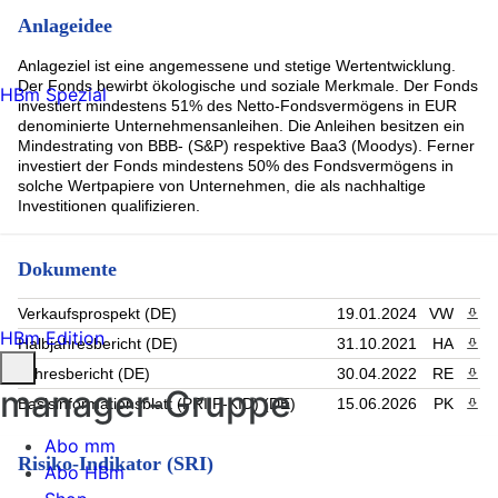
La Banq. Postale Home Loan SFH EO-Med.-
Ter.Obl.Fin.Hab.24(30) (1.86%)
Anlageidee
LANDBK HESSEN 2.25% Sep28 EMTN (1.86%)
COMMERZBANK AG MTN RegS 2.625 01/15/2031 (1.86%)
Anlageziel ist eine angemessene und stetige Wertentwicklung.
Der Fonds bewirbt ökologische und soziale Merkmale. Der Fonds
DZ HYP AG 2.5% Aug30 EMTN (1.85%)
HBm Spezial
investiert mindestens 51% des Netto-Fondsvermögens in EUR
EUROPEAN INVESTMENT BANK MTN RegS 2.875 06/18/2035
(1.85%)
denominierte Unternehmensanleihen. Die Anleihen besitzen ein
Kreditanst.f.Wiederaufbau Med.Term Nts. v.25(32) (1.85%)
Mindestrating von BBB- (S&P) respektive Baa3 (Moodys). Ferner
investiert der Fonds mindestens 50% des Fondsvermögens in
ING Bank N.V. EO-Cov.Med.Term Notes 2025(35) (1.85%)
solche Wertpapiere von Unternehmen, die als nachhaltige
Rest (48.95%)
Investitionen qualifizieren.
Dokumente
Verkaufsprospekt (DE)
19.01.2024
VW
PDF 
HBm Edition
Halbjahresbericht (DE)
31.10.2021
HA
PDF 
Jahresbericht (DE)
30.04.2022
RE
PDF 
manager-Gruppe
Basisinformationsblatt (PRIIP-KID) (DE)
15.06.2026
PK
PDF 
Abo mm
Risiko-Indikator (SRI)
Abo HBm