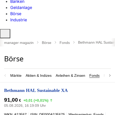
Banken
Geldanlage
Börse
Industrie
Suche
öffnen
Bethmann HAL Sustai
manager magazin
Börse
Fonds
Märkte
Aktien & Indizes
Anleihen & Zinsen
Fonds
Rohsto
Bethmann HAL Sustainable XA
91,00
€
+0,01 (+0,01%)
05.08.2026, 16:19:09 Uhr
WKN: A2JF67
ISIN: DE000A2JF675
Wertpapiertyp: Fonds