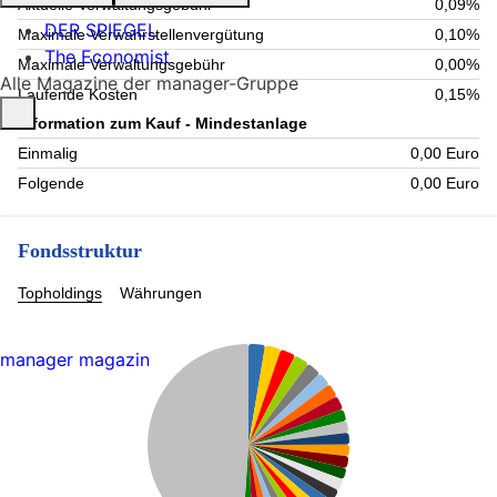
Aktuelle Verwaltungsgebühr
0,09%
DER SPIEGEL
Maximale Verwahrstellenvergütung
0,10%
The Economist
Maximale Verwaltungsgebühr
0,00%
Alle Magazine der manager-Gruppe
Laufende Kosten
0,15%
Information zum Kauf - Mindestanlage
Einmalig
0,00 Euro
Folgende
0,00 Euro
Fondsstruktur
Topholdings
Währungen
manager magazin