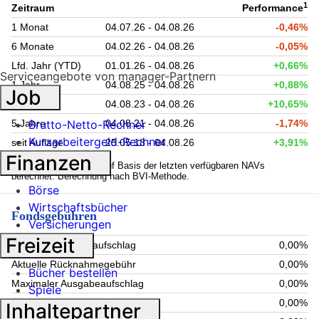
1
Zeitraum
Performance
1 Monat
04.07.26 - 04.08.26
-0,46%
6 Monate
04.02.26 - 04.08.26
-0,05%
Lfd. Jahr (YTD)
01.01.26 - 04.08.26
+0,66%
Serviceangebote von manager-Partnern
1 Jahr
04.08.25 - 04.08.26
+0,88%
Job
3 Jahre
04.08.23 - 04.08.26
+10,65%
5 Jahre
04.08.21 - 04.08.26
-1,74%
Brutto-Netto-Rechner
Kurzarbeitergeld-Rechner
seit Auflage
25.05.18 - 04.08.26
+3,91%
Finanzen
1
Kennzahlen werden auf Basis der letzten verfügbaren NAVs
berechnet. Berechnung nach BVI-Methode.
Börse
Wirtschaftsbücher
Fondsgebühren
Versicherungen
Freizeit
Aktueller Ausgabeaufschlag
0,00%
Aktuelle Rücknahmegebühr
0,00%
Bücher bestellen
Maximaler Ausgabeaufschlag
0,00%
Spiele
Maximale Rücknahmegebühr
0,00%
Inhaltepartner