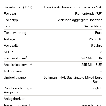
Gesellschaft (KVG)
Hauck & Aufhäuser Fund Services S.A.
Fondsart
Rentenfonds (RF)
Fondstyp
Anleihen aggregiert Hochzins
Land
Deutschland
Fondswährung
Euro
Auflage
25.05.18
Fondsalter
8 Jahre
SFDR
8
1
Fondsvolumen
267 Mio. EUR
2
Anteilsklassenvol.
255 Mio. EUR
Teilfondsname
--
Umbrellaname
Bethmann HAL Sustainable Mixed Euro
Bonds
Preisberechnungs-
täglich
Frequenz
Anlagehorizont
--
Ausschüttungsart
ausschüttend