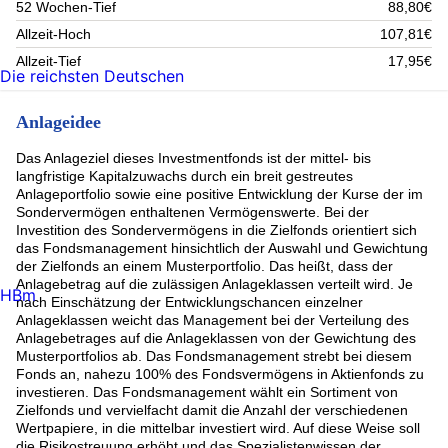
52 Wochen-Tief
88,80€
Allzeit-Hoch
107,81€
Allzeit-Tief
17,95€
Die reichsten Deutschen
Anlageidee
Das Anlageziel dieses Investmentfonds ist der mittel- bis
langfristige Kapitalzuwachs durch ein breit gestreutes
Anlageportfolio sowie eine positive Entwicklung der Kurse der im
Sondervermögen enthaltenen Vermögenswerte. Bei der
Investition des Sondervermögens in die Zielfonds orientiert sich
das Fondsmanagement hinsichtlich der Auswahl und Gewichtung
der Zielfonds an einem Musterportfolio. Das heißt, dass der
Anlagebetrag auf die zulässigen Anlageklassen verteilt wird. Je
HBm
nach Einschätzung der Entwicklungschancen einzelner
Anlageklassen weicht das Management bei der Verteilung des
Anlagebetrages auf die Anlageklassen von der Gewichtung des
Musterportfolios ab. Das Fondsmanagement strebt bei diesem
Fonds an, nahezu 100% des Fondsvermögens in Aktienfonds zu
investieren. Das Fondsmanagement wählt ein Sortiment von
Zielfonds und vervielfacht damit die Anzahl der verschiedenen
Wertpapiere, in die mittelbar investiert wird. Auf diese Weise soll
die Risikostreuung erhöht und das Spezialistenwissen der