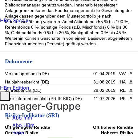
Zielfondsmanager genutzt werden. Innerhalb festgelegter
Anlagegrenzen kann das Fondsmanagement die Gewichtung der
Anlageklassen gegenüber dem Musterportfolio je nach
HBm Spezial
Markteinschätzung variieren: Anteil Aktienfonds 55 % bis 100 %,
Rentenfonds 0 %, sonstige Fonds (z.B. Mischfonds) 0 % bis 30
%, Geldmarktfonds 0 % bis 20 %, Bankguthaben 0 % bis 45 %.
Weiterhin können Geschäfte in von einem Basiswert abgeleiteten
Finanzinstrumenten (Derivate) getätigt werden.
Dokumente
Verkaufsprospekt (DE)
01.04.2019
VW
PDF 
Halbjahresbericht (DE)
31.08.2019
HA
PDF 
HBm Edition
Jahresbericht (DE)
28.02.2019
RE
PDF 
Basisinformationsblatt (PRIIP-KID) (DE)
11.07.2026
PK
PDF 
manager-Gruppe
Risiko-Indikator (SRI)
Abo mm
Abo HBm
Oft geringere Rendite
Oft höhere Rendite
Shop
Geringes Risiko
Höheres Risiko