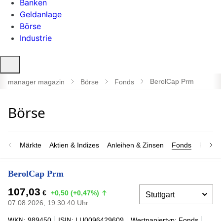
Banken
Geldanlage
Börse
Industrie
Suche
öffnen
BerolCap Prm
manager magazin
Börse
Fonds
Märkte
Aktien & Indizes
Anleihen & Zinsen
Fonds
Rohsto
BerolCap Prm
107,03
€
+0,50 (+0,47%)
07.08.2026, 19:30:40 Uhr
WKN: 989450
ISIN: LU0096429609
Wertpapiertyp: Fonds