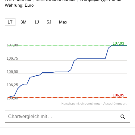
Währung: Euro
1T
3M
1J
5J
Max
107,03
107,00
106,75
106,50
106,25
106,05
106,00
Kurschart mit einberechneten Ausschüttungen.