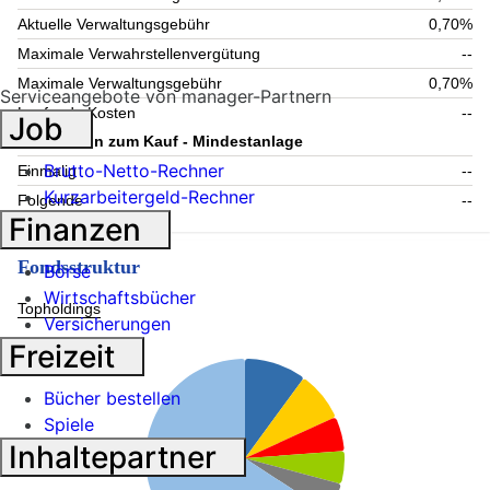
Aktuelle Verwaltungsgebühr
0,70%
Maximale Verwahrstellenvergütung
--
Maximale Verwaltungsgebühr
0,70%
Serviceangebote von manager-Partnern
Laufende Kosten
--
Job
Information zum Kauf - Mindestanlage
Brutto-Netto-Rechner
Einmalig
--
Kurzarbeitergeld-Rechner
Folgende
--
Finanzen
Fondsstruktur
Börse
Wirtschaftsbücher
Topholdings
Versicherungen
Freizeit
Bücher bestellen
Spiele
Inhaltepartner