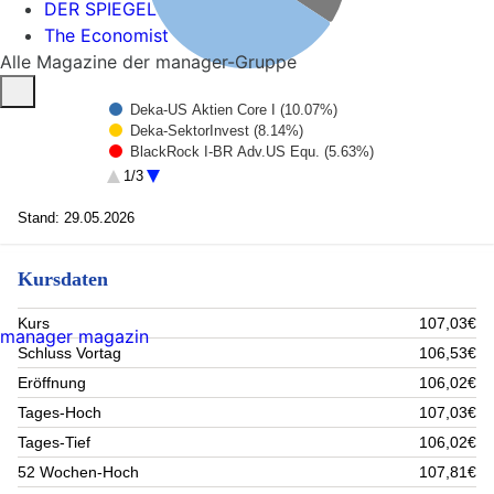
DER SPIEGEL
The Economist
Alle Magazine der manager-Gruppe
Deka-US Aktien Core I (10.07%)
Deka-SektorInvest (8.14%)
BlackRock I-BR Adv.US Equ. (5.63%)
JPMorg.I.-US Select Equity Fd (5.33%)
1/3
Deka MSCI Europe UCITS ETF (5.04%)
Rest (65.78%)
Stand: 29.05.2026
Kursdaten
Kurs
107,03€
manager magazin
Schluss Vortag
106,53€
Eröffnung
106,02€
Tages-Hoch
107,03€
Tages-Tief
106,02€
52 Wochen-Hoch
107,81€