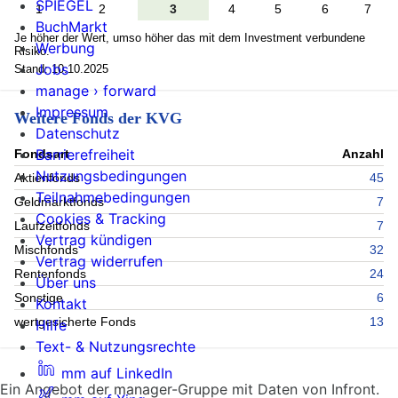
SPIEGEL
1
2
3
4
5
6
7
BuchMarkt
Je höher der Wert, umso höher das mit dem Investment verbundene
Werbung
Risiko.
Jobs
Stand: 10.10.2025
manage › forward
Impressum
Weitere Fonds der KVG
Datenschutz
Barrierefreiheit
Fondsart
Anzahl
Nutzungsbedingungen
Aktienfonds
45
Teilnahmebedingungen
Geldmarktfonds
7
Cookies & Tracking
Laufzeitfonds
7
Vertrag kündigen
Mischfonds
32
Vertrag widerrufen
Rentenfonds
24
Über uns
Sonstige
6
Kontakt
wertgesicherte Fonds
13
Hilfe
Text- & Nutzungsrechte
mm auf LinkedIn
Ein Angebot der manager-Gruppe mit Daten von Infront.