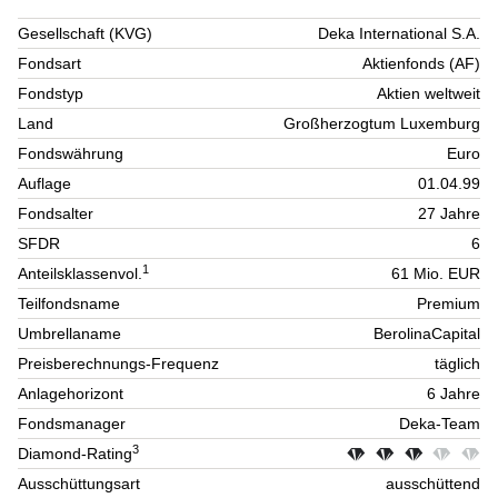
Gesellschaft (KVG)
Deka International S.A.
Fondsart
Aktienfonds (AF)
Fondstyp
Aktien weltweit
Land
Großherzogtum Luxemburg
Fondswährung
Euro
Auflage
01.04.99
Fondsalter
27 Jahre
SFDR
6
1
Anteilsklassenvol.
61 Mio. EUR
Teilfondsname
Premium
Umbrellaname
BerolinaCapital
Preisberechnungs-Frequenz
täglich
Anlagehorizont
6 Jahre
Fondsmanager
Deka-Team
3
Diamond-Rating
Ausschüttungsart
ausschüttend