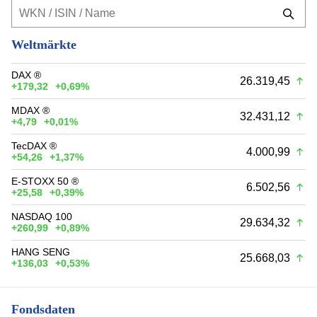
Weltmärkte
DAX ®
26.319,45
+179,32
+0,69%
MDAX ®
32.431,12
+4,79
+0,01%
TecDAX ®
4.000,99
+54,26
+1,37%
E-STOXX 50 ®
6.502,56
+25,58
+0,39%
NASDAQ 100
29.634,32
+260,99
+0,89%
HANG SENG
25.668,03
+136,03
+0,53%
Fondsdaten