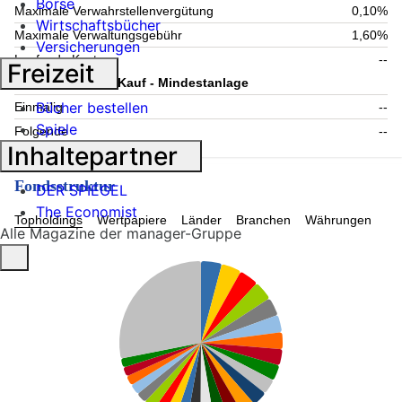
Börse
Maximale Verwahrstellenvergütung
0,10%
Wirtschaftsbücher
Maximale Verwaltungsgebühr
1,60%
Versicherungen
Laufende Kosten
--
Freizeit
Information zum Kauf - Mindestanlage
Bücher bestellen
Einmalig
--
Spiele
Folgende
--
Inhaltepartner
Fondsstruktur
DER SPIEGEL
The Economist
Topholdings
Wertpapiere
Länder
Branchen
Währungen
Alle Magazine der manager-Gruppe