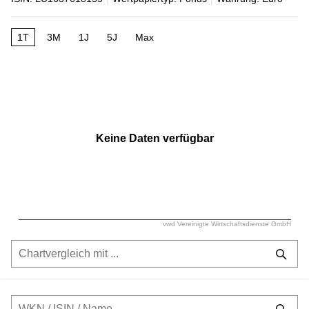
1T
3M
1J
5J
Max
Keine Daten verfügbar
vwd Vereinigte Wirtschaftsdienste GmbH