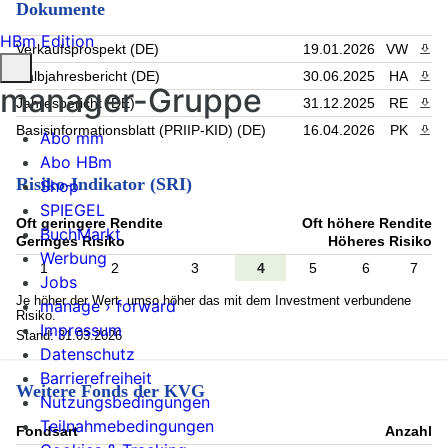
Dokumente
HBm Edition
Verkaufsprospekt (DE)
19.01.2026
VW
PDF 
Halbjahresbericht (DE)
30.06.2025
HA
PDF 
manager-Gruppe
Jahresbericht (DE)
31.12.2025
RE
PDF 
Basisinformationsblatt (PRIIP-KID) (DE)
16.04.2026
PK
PDF 
Abo mm
Abo HBm
Risiko-Indikator (SRI)
Shop
SPIEGEL
Oft geringere Rendite
Oft höhere Rendite
BuchMarkt
Geringes Risiko
Höheres Risiko
Werbung
1
2
3
4
5
6
7
Jobs
Je höher der Wert, umso höher das mit dem Investment verbundene
manage › forward
Risiko.
Impressum
Stand: 31.03.2026
Datenschutz
Barrierefreiheit
Weitere Fonds der KVG
Nutzungsbedingungen
Teilnahmebedingungen
Fondsart
Anzahl