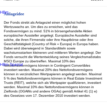
Ringkjobing Landbobank A/S (2.09%)
Bilfinger (1.95%)
HBm
Sol SpA (1.85%)
Anlageidee
flatexDEGIRO AG (1.77%)
Rest (28.12%)
Der Fonds strebt als Anlageziel einen möglichst hohen
Wertzuwachs an. Um dies zu erreichen, wird das
Fondsvermögen zu mind. 51% in börsengehandelte Aktien
europäischer Aussteller angelegt. Europäische Aussteller sind
solche, die ihren Firmensitz oder ihre Hauptbörse oder ihre
Geschäftstätigkeit (Country of Risk = Europa) in Europa haben.
Dabei wird überwiegend in Standardtiteln sowie
wachstumsstarken kleineren und mittleren Werten angelegt. Der
Fonds versucht die Wertentwicklung seines Vergleichsmaßstabs
MSCI Europe zu übertreffen. Maximal 10% des
HBm Spezial
Nettofondsvermögens können in Contingent Convertibles
investiert werden. Maximal 20% des Nettofondsvermögens
können in verzinslichen Wertpapieren angelegt werden. Maximal
5 % des Nettofondsvermögens können in Real Estate Investment
Trusts (REIT), welche sich als Wertpapier qualifizieren, investiert
werden. Maximal 10% des Nettofondsvermögens können in
Zielfonds (OGAWs und andere OGAs) gemäß Artikel 41 (1) e)
des Gesetzes vom 17. Dezember 2010 investiert werden.