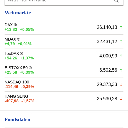
Weltmärkte
DAX ®
26.140,13
+13,83
+0,05%
MDAX ®
32.431,12
+4,79
+0,01%
TecDAX ®
4.000,99
+54,26
+1,37%
E-STOXX 50 ®
6.502,56
+25,58
+0,39%
NASDAQ 100
29.373,33
-114,46
-0,39%
HANG SENG
25.530,28
-407,98
-1,57%
Fondsdaten