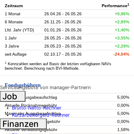
1
Zeitraum
Performance
1 Monat
26.04.26 - 26.05.26
+0,86%
6 Monate
26.11.25 - 26.05.26
+2,85%
Lfd. Jahr (YTD)
01.01.26 - 26.05.26
+1,40%
1 Jahr
26.05.25 - 26.05.26
+3,55%
3 Jahre
26.05.23 - 26.05.26
+2,29%
seit Auflage
02.10.17 - 26.05.26
-24,04%
1
Kennzahlen werden auf Basis der letzten verfügbaren NAVs
berechnet. Berechnung nach BVI-Methode.
Fondsgebühren
Serviceangebote von manager-Partnern
Job
Aktueller Ausgabeaufschlag
5,00%
Aktuelle Rücknahmegebühr
0,00%
Brutto-Netto-Rechner
Maximaler Ausgabeaufschlag
5,00%
Kurzarbeitergeld-Rechner
Finanzen
Maximale Rücknahmegebühr
0,00%
Aktuelle Verwaltungsgebühr
1,58%