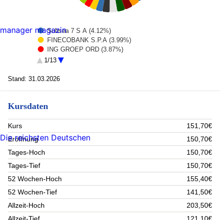
manager magazin
Subsea 7 S A (4.12%)
FINECOBANK S.P.A (3.99%)
ING GROEP ORD (3.87%)
ASML Holding (3.85%)
1/13
Erste Bank NPV (3.64%)
Weir Group PLC/The (3.43%)
Stand: 31.03.2026
Allianz NPV (3.35%)
Sulzer AG-Reg (3.24%)
Kursdaten
ASTRAZENECA PLC (3.12%)
IMI PLC (3.01%)
RWE AG (2.99%)
Kurs
151,70€
GAZTRANSPORT ET TECHNIGAZ SA (2.95%)
Die reichsten Deutschen
Eröffnung
150,70€
CRH public limited company (2.91%)
FERROVIAL SE (2.89%)
Tages-Hoch
150,70€
AMRIZE LTD (2.77%)
Tages-Tief
150,70€
Iberdrola SA (2.65%)
52 Wochen-Hoch
155,40€
TOTAL SA (2.41%)
TECHNIP ENERGIES NV (2.39%)
52 Wochen-Tief
141,50€
SIEMENS ENERGY AG (2.26%)
Allzeit-Hoch
203,50€
Royal unibrew (2.26%)
Safran SA (2.12%)
Allzeit-Tief
121,10€