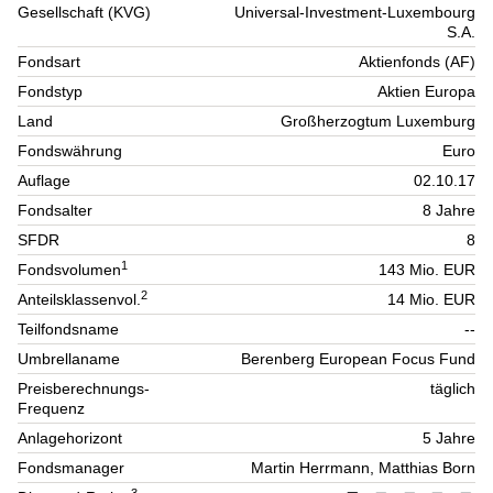
Gesellschaft (KVG)
Universal-Investment-Luxembourg
S.A.
Fondsart
Aktienfonds (AF)
Fondstyp
Aktien Europa
Land
Großherzogtum Luxemburg
Fondswährung
Euro
Auflage
02.10.17
Fondsalter
8 Jahre
SFDR
8
1
Fondsvolumen
143 Mio. EUR
2
Anteilsklassenvol.
14 Mio. EUR
Teilfondsname
--
Umbrellaname
Berenberg European Focus Fund
Preisberechnungs-
täglich
Frequenz
Anlagehorizont
5 Jahre
Fondsmanager
Martin Herrmann, Matthias Born