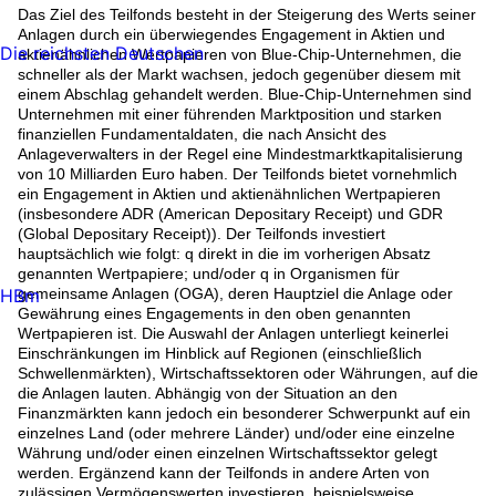
Das Ziel des Teilfonds besteht in der Steigerung des Werts seiner
Anlagen durch ein überwiegendes Engagement in Aktien und
Die reichsten Deutschen
aktienähnlichen Wertpapieren von Blue-Chip-Unternehmen, die
schneller als der Markt wachsen, jedoch gegenüber diesem mit
einem Abschlag gehandelt werden. Blue-Chip-Unternehmen sind
Unternehmen mit einer führenden Marktposition und starken
finanziellen Fundamentaldaten, die nach Ansicht des
Anlageverwalters in der Regel eine Mindestmarktkapitalisierung
von 10 Milliarden Euro haben. Der Teilfonds bietet vornehmlich
ein Engagement in Aktien und aktienähnlichen Wertpapieren
(insbesondere ADR (American Depositary Receipt) und GDR
(Global Depositary Receipt)). Der Teilfonds investiert
hauptsächlich wie folgt: q direkt in die im vorherigen Absatz
genannten Wertpapiere; und/oder q in Organismen für
HBm
gemeinsame Anlagen (OGA), deren Hauptziel die Anlage oder
Gewährung eines Engagements in den oben genannten
Wertpapieren ist. Die Auswahl der Anlagen unterliegt keinerlei
Einschränkungen im Hinblick auf Regionen (einschließlich
Schwellenmärkten), Wirtschaftssektoren oder Währungen, auf die
die Anlagen lauten. Abhängig von der Situation an den
Finanzmärkten kann jedoch ein besonderer Schwerpunkt auf ein
einzelnes Land (oder mehrere Länder) und/oder eine einzelne
Währung und/oder einen einzelnen Wirtschaftssektor gelegt
werden. Ergänzend kann der Teilfonds in andere Arten von
zulässigen Vermögenswerten investieren, beispielsweise