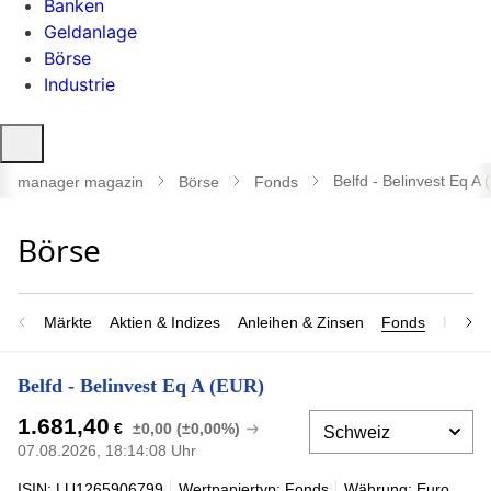
Banken
Geldanlage
Börse
Industrie
Suche
öffnen
Belfd - Belinvest Eq A
manager magazin
Börse
Fonds
Märkte
Aktien & Indizes
Anleihen & Zinsen
Fonds
Rohsto
Belfd - Belinvest Eq A (EUR)
1.681,40
€
±0,00 (±0,00%)
07.08.2026, 18:14:08 Uhr
ISIN: LU1265906799
Wertpapiertyp: Fonds
Währung: Euro