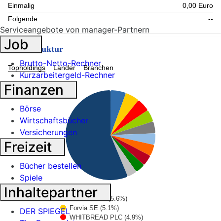
Einmalig
0,00 Euro
Folgende
--
Serviceangebote von manager-Partnern
Job
Fondsstruktur
Brutto-Netto-Rechner
Topholdings
Länder
Branchen
Kurzarbeitergeld-Rechner
Finanzen
Börse
Wirtschaftsbücher
Versicherungen
Freizeit
Bücher bestellen
Spiele
Inhaltepartner
Glencore Plc (5.6%)
Forvia SE (5.1%)
DER SPIEGEL
WHITBREAD PLC (4.9%)