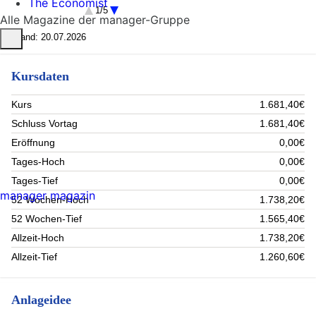
The Economist
JC DECAUX SA (4.4%)
1/5
Alle Magazine der manager-Gruppe
APA Group (4.3%)
Zalando SE (4.2%)
Stand: 20.07.2026
STELLANTIS MILAN (4.1%)
EIFFAGE (4%)
Kursdaten
Ping An Insurance Group (3.6%)
Harbour Energy PLC (3.5%)
Rest (56.3%)
Kurs
1.681,40€
Schluss Vortag
1.681,40€
Eröffnung
0,00€
Tages-Hoch
0,00€
Tages-Tief
0,00€
manager magazin
52 Wochen-Hoch
1.738,20€
52 Wochen-Tief
1.565,40€
Allzeit-Hoch
1.738,20€
Allzeit-Tief
1.260,60€
Anlageidee