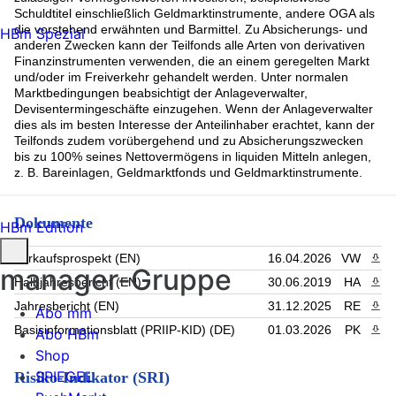
Schuldtitel einschließlich Geldmarktinstrumente, andere OGA als
die vorstehend erwähnten und Barmittel. Zu Absicherungs- und
HBm Spezial
anderen Zwecken kann der Teilfonds alle Arten von derivativen
Finanzinstrumenten verwenden, die an einem geregelten Markt
und/oder im Freiverkehr gehandelt werden. Unter normalen
Marktbedingungen beabsichtigt der Anlageverwalter,
Devisentermingeschäfte einzugehen. Wenn der Anlageverwalter
dies als im besten Interesse der Anteilinhaber erachtet, kann der
Teilfonds zudem vorübergehend und zu Absicherungszwecken
bis zu 100% seines Nettovermögens in liquiden Mitteln anlegen,
z. B. Bareinlagen, Geldmarktfonds und Geldmarktinstrumente.
Dokumente
HBm Edition
Verkaufsprospekt (EN)
16.04.2026
VW
PDF 
manager-Gruppe
Halbjahresbericht (EN)
30.06.2019
HA
PDF 
Jahresbericht (EN)
31.12.2025
RE
PDF 
Abo mm
Basisinformationsblatt (PRIIP-KID) (DE)
01.03.2026
PK
PDF 
Abo HBm
Shop
SPIEGEL
Risiko-Indikator (SRI)