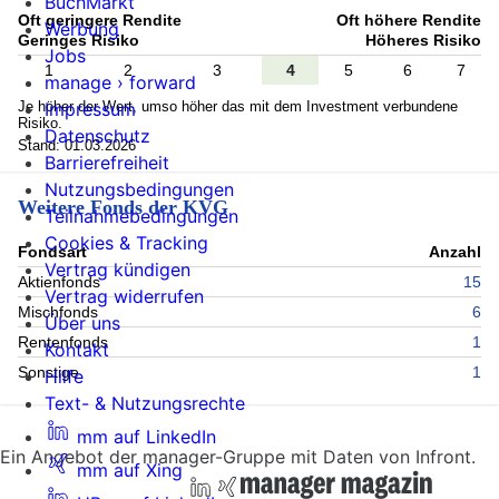
BuchMarkt
Oft geringere Rendite
Oft höhere Rendite
Werbung
Geringes Risiko
Höheres Risiko
Jobs
1
2
3
4
5
6
7
manage › forward
Je höher der Wert, umso höher das mit dem Investment verbundene
Impressum
Risiko.
Datenschutz
Stand: 01.03.2026
Barrierefreiheit
Nutzungsbedingungen
Weitere Fonds der KVG
Teilnahmebedingungen
Cookies & Tracking
Fondsart
Anzahl
Vertrag kündigen
Aktienfonds
15
Vertrag widerrufen
Mischfonds
6
Über uns
Rentenfonds
1
Kontakt
Sonstige
1
Hilfe
Text- & Nutzungsrechte
mm auf LinkedIn
Ein Angebot der manager-Gruppe mit Daten von Infront.
mm auf Xing