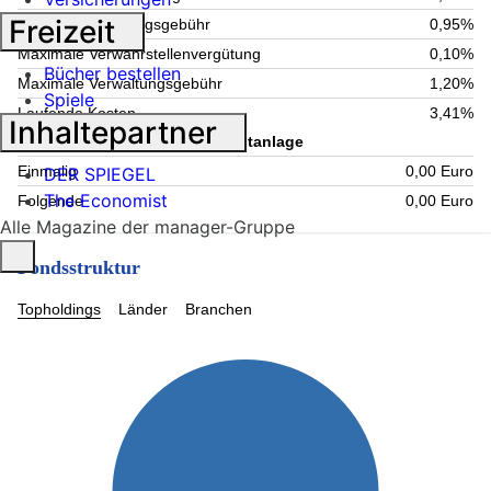
Freizeit
Aktuelle Verwaltungsgebühr
0,95%
Maximale Verwahrstellenvergütung
0,10%
Bücher bestellen
Maximale Verwaltungsgebühr
1,20%
Spiele
Laufende Kosten
3,41%
Inhaltepartner
Information zum Kauf - Mindestanlage
Einmalig
0,00 Euro
DER SPIEGEL
The Economist
Folgende
0,00 Euro
Alle Magazine der manager-Gruppe
Fondsstruktur
Topholdings
Länder
Branchen