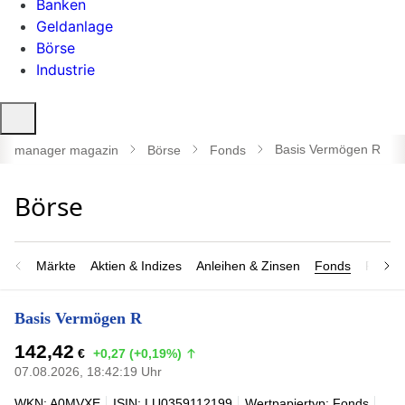
Banken
Geldanlage
Börse
Industrie
Suche
öffnen
Basis Vermögen R
manager magazin
Börse
Fonds
Märkte
Aktien & Indizes
Anleihen & Zinsen
Fonds
Rohsto
Basis Vermögen R
142,42
€
+0,27 (+0,19%)
07.08.2026, 18:42:19 Uhr
WKN: A0MVXE
ISIN: LU0359112199
Wertpapiertyp: Fonds