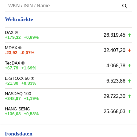
Weltmärkte
DAX ®
26.319,45
+179,32
+0,69%
MDAX ®
32.407,20
-23,92
-0,07%
TecDAX ®
4.068,78
+67,79
+1,69%
E-STOXX 50 ®
6.523,86
+21,30
+0,33%
NASDAQ 100
29.722,30
+348,97
+1,19%
HANG SENG
25.668,03
+136,03
+0,53%
Fondsdaten