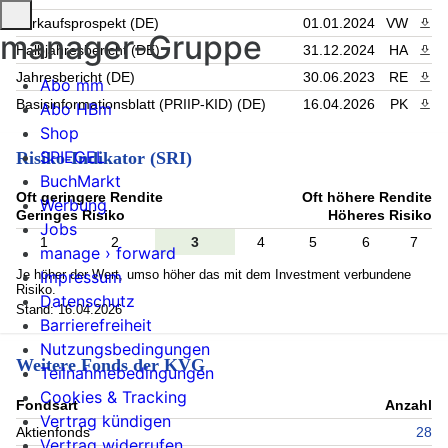
Verkaufsprospekt (DE)
01.01.2024
VW
PDF 
manager-Gruppe
Halbjahresbericht (DE)
31.12.2024
HA
PDF 
Jahresbericht (DE)
30.06.2023
RE
PDF 
Abo mm
Basisinformationsblatt (PRIIP-KID) (DE)
16.04.2026
PK
PDF 
Abo HBm
Shop
SPIEGEL
Risiko-Indikator (SRI)
BuchMarkt
Oft geringere Rendite
Oft höhere Rendite
Werbung
Geringes Risiko
Höheres Risiko
Jobs
1
2
3
4
5
6
7
manage › forward
Je höher der Wert, umso höher das mit dem Investment verbundene
Impressum
Risiko.
Datenschutz
Stand: 16.04.2026
Barrierefreiheit
Nutzungsbedingungen
Weitere Fonds der KVG
Teilnahmebedingungen
Cookies & Tracking
Fondsart
Anzahl
Vertrag kündigen
Aktienfonds
28
Vertrag widerrufen