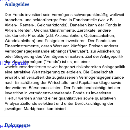
Anlageidee
Der Fonds investiert sein Vermögens schwerpunktmäßig weltweit
branchen- und sektorübergreifend in Fondsanteile (wie z.B.
Aktien-, Renten-, Geldmarktfonds). Daneben kann der Fonds in
Aktien, Renten, Geldmarktinstrumente, Zertifikate, andere
strukturierte Produkte (z.B. Aktienanleihen, Optionsanleihen,
Wandelanleihen) und Festgelder investieren. Der Fonds kann
Finanzinstrumente, deren Wert von künftigen Preisen anderer
Vermögensgegenstände abhängt ("Derivate"), zur Absicherung
oder Steigerung des Vermögens einsetzen. Ziel der Anlagepolitik
des Basis Vermögen ("Fonds") ist es, mit einer
HBm Spezial
wachstumsorientierten sowie begrenzt risikobereiten Anlagepolitik
eine attraktive Wertsteigerung zu erzielen. Die Gesellschaft
erwirbt und veräußert die zugelassenen Vermögensgegenstände
nach Einschätzung der Wirtschafts- und Kapitalmarktlage sowie
der weiteren Börsenaussichten. Der Fonds beabsichtigt bei der
Investition in vermögensverwaltende Fonds zu investieren.
Hierfür werden anhand einer quantitativen sowie qualitativen
Analyse Zielfonds selektiert und unter Berücksichtigung der
jeweiligen Marktphase kombiniert.
Dokumente
HBm Edition