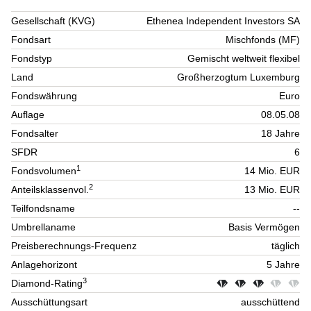
Gesellschaft (KVG)
Ethenea Independent Investors SA
Fondsart
Mischfonds (MF)
Fondstyp
Gemischt weltweit flexibel
Land
Großherzogtum Luxemburg
Fondswährung
Euro
Auflage
08.05.08
Fondsalter
18 Jahre
SFDR
6
1
Fondsvolumen
14 Mio. EUR
2
Anteilsklassenvol.
13 Mio. EUR
Teilfondsname
--
Umbrellaname
Basis Vermögen
Preisberechnungs-Frequenz
täglich
Anlagehorizont
5 Jahre
3
Diamond-Rating
Ausschüttungsart
ausschüttend