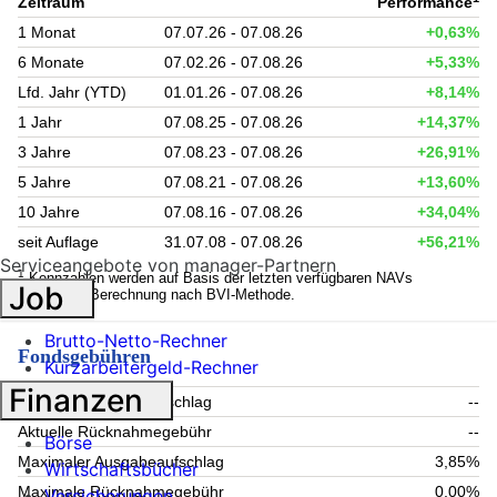
Zeitraum
Performance
1 Monat
07.07.26 - 07.08.26
+0,63%
6 Monate
07.02.26 - 07.08.26
+5,33%
Lfd. Jahr (YTD)
01.01.26 - 07.08.26
+8,14%
1 Jahr
07.08.25 - 07.08.26
+14,37%
3 Jahre
07.08.23 - 07.08.26
+26,91%
5 Jahre
07.08.21 - 07.08.26
+13,60%
10 Jahre
07.08.16 - 07.08.26
+34,04%
seit Auflage
31.07.08 - 07.08.26
+56,21%
Serviceangebote von manager-Partnern
1
Kennzahlen werden auf Basis der letzten verfügbaren NAVs
Job
berechnet. Berechnung nach BVI-Methode.
Brutto-Netto-Rechner
Fondsgebühren
Kurzarbeitergeld-Rechner
Finanzen
Aktueller Ausgabeaufschlag
--
Aktuelle Rücknahmegebühr
--
Börse
Maximaler Ausgabeaufschlag
3,85%
Wirtschaftsbücher
Maximale Rücknahmegebühr
0,00%
Versicherungen