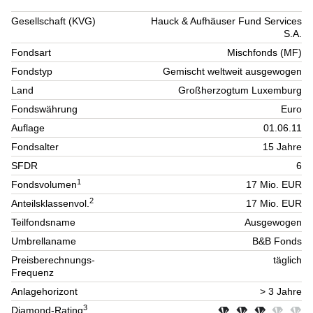
Gesellschaft (KVG)
Hauck & Aufhäuser Fund Services
S.A.
Fondsart
Mischfonds (MF)
Fondstyp
Gemischt weltweit ausgewogen
Land
Großherzogtum Luxemburg
Fondswährung
Euro
Auflage
01.06.11
Fondsalter
15 Jahre
SFDR
6
1
Fondsvolumen
17 Mio. EUR
2
Anteilsklassenvol.
17 Mio. EUR
Teilfondsname
Ausgewogen
Umbrellaname
B&B Fonds
Preisberechnungs-
täglich
Frequenz
Anlagehorizont
> 3 Jahre
3
Diamond-Rating