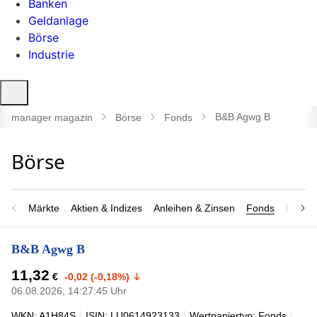
Banken
Geldanlage
Börse
Industrie
Suche
öffnen
B&B Agwg B
manager magazin
Börse
Fonds
Märkte
Aktien & Indizes
Anleihen & Zinsen
Fonds
Rohsto
B&B Agwg B
11,32
€
-0,02 (-0,18%)
06.08.2026, 14:27:45 Uhr
WKN: A1H84S
ISIN: LU0614923133
Wertpapiertyp: Fonds