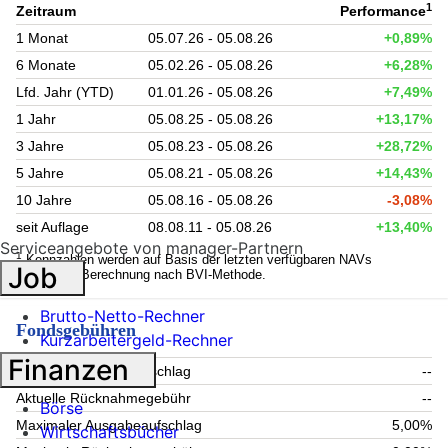
1
Zeitraum
Performance
1 Monat
05.07.26 - 05.08.26
+0,89%
6 Monate
05.02.26 - 05.08.26
+6,28%
Lfd. Jahr (YTD)
01.01.26 - 05.08.26
+7,49%
1 Jahr
05.08.25 - 05.08.26
+13,17%
3 Jahre
05.08.23 - 05.08.26
+28,72%
5 Jahre
05.08.21 - 05.08.26
+14,43%
10 Jahre
05.08.16 - 05.08.26
-3,08%
seit Auflage
08.08.11 - 05.08.26
+13,40%
Serviceangebote von manager-Partnern
1
Kennzahlen werden auf Basis der letzten verfügbaren NAVs
Job
berechnet. Berechnung nach BVI-Methode.
Brutto-Netto-Rechner
Fondsgebühren
Kurzarbeitergeld-Rechner
Finanzen
Aktueller Ausgabeaufschlag
--
Aktuelle Rücknahmegebühr
--
Börse
Maximaler Ausgabeaufschlag
5,00%
Wirtschaftsbücher