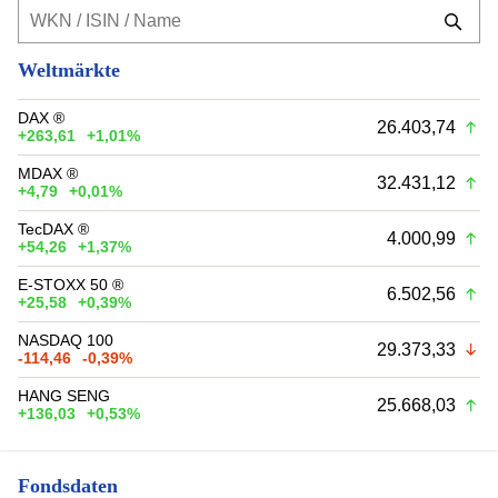
Weltmärkte
DAX ®
26.403,74
+263,61
+1,01%
MDAX ®
32.431,12
+4,79
+0,01%
TecDAX ®
4.000,99
+54,26
+1,37%
E-STOXX 50 ®
6.502,56
+25,58
+0,39%
NASDAQ 100
29.373,33
-114,46
-0,39%
HANG SENG
25.668,03
+136,03
+0,53%
Fondsdaten