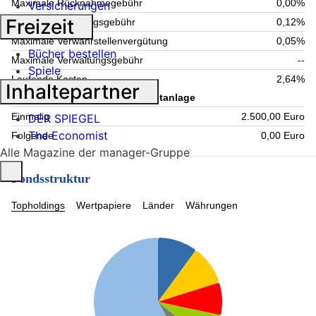
Maximale Rücknahmegebühr
0,00%
Versicherungen
Freizeit
Aktuelle Verwaltungsgebühr
0,12%
Maximale Verwahrstellenvergütung
0,05%
Bücher bestellen
Maximale Verwaltungsgebühr
--
Spiele
Laufende Kosten
2,64%
Inhaltepartner
Information zum Kauf - Mindestanlage
Einmalig
2.500,00 Euro
DER SPIEGEL
The Economist
Folgende
0,00 Euro
Alle Magazine der manager-Gruppe
Fondsstruktur
Topholdings
Wertpapiere
Länder
Währungen