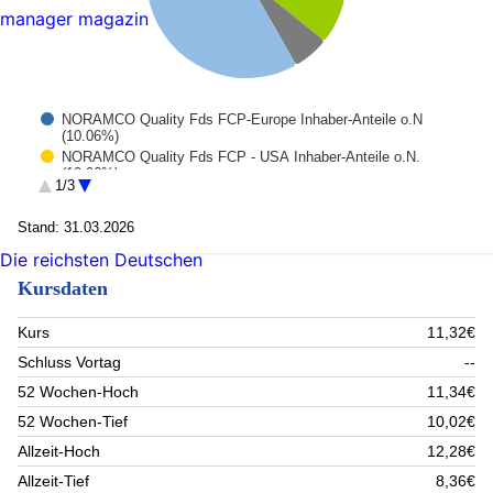
manager magazin
NORAMCO Quality Fds FCP-Europe Inhaber-Anteile o.N
(10.06%)
NORAMCO Quality Fds FCP - USA Inhaber-Anteile o.N.
(10.06%)
1/3
EUR Bankguthaben (8.22%)
Xtrackers Euro Stoxx 50 Inhaber-Anteile 1D o.N. (7.5%)
Stand: 31.03.2026
Amundi ENH.UlTRA SH-T. BD SEL. Act.au Porteur I 3 (5.9%)
Rest (58.26%)
Die reichsten Deutschen
Kursdaten
Kurs
11,32€
Schluss Vortag
--
52 Wochen-Hoch
11,34€
52 Wochen-Tief
10,02€
Allzeit-Hoch
12,28€
Allzeit-Tief
8,36€