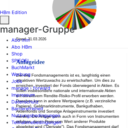
HBm Edition
manager-Gruppe
Stand: 31.03.2026
Abo mm
Abo HBm
Shop
SPIEGEL
Anlageidee
BuchMarkt
Werbung
Ziel des Fondsmanagements ist es, langfristig einen
attraktiven Wertzuwachs zu erwirtschaften. Um dies zu
Jobs
erreichen, investiert der Fonds überwiegend in Aktien. Es
manage › forward
sollen insbesondere nationale und internationale Aktien
Impressum
mit attraktivem Rendite-Risiko-Profil erworben werden.
Daneben kann in andere Wertpapiere (z.B. verzinsliche
Datenschutz
Papiere), Geldmarktinstrumente, Bankguthaben,
Barrierefreiheit
Aktienfonds und Sonstige Anlageinstrumente investiert
Nutzungsbedingungen
werden. Die Anlage kann auch in Form von Instrumenten
erfolgen, deren Preis vom Wert anderer Produkte
Teilnahmebedingungen
abgeleitet wird ("Derivate"). Das Fondsmanagement darf