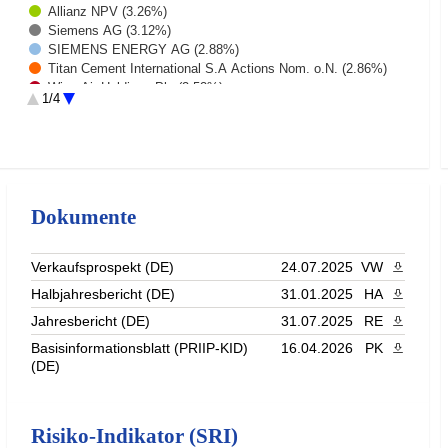
Allianz NPV (3.26%)
Siemens AG (3.12%)
SIEMENS ENERGY AG (2.88%)
Titan Cement International S.A Actions Nom. o.N. (2.86%)
Wizz Air Holdings Plc (2.52%)
1/4
Safran SA (2.5%)
Societe Generale (2.49%)
COCA-COLA HBC AG-DI (2.48%)
Do and Co Restaurants and Catering (2.45%)
ASTRAZENECA PLC (2.4%)
Enel (2.29%)
Dokumente
ArcelorMittal SA Reg S (2.18%)
Infineon Technologies AG (2.08%)
SBM Offshore Nv (1.91%)
Verkaufsprospekt (DE)
24.07.2025
VW
PDF heru
Atalaya Mining PLC (1.91%)
Halbjahresbericht (DE)
31.01.2025
HA
PDF heru
Deutz AG (1.89%)
LVMH (1.88%)
Jahresbericht (DE)
31.07.2025
RE
PDF heru
Aramea Aurora Equity Inhaber-Anteile I (1.81%)
Basisinformationsblatt (PRIIP-KID)
16.04.2026
PK
PDF heru
NORDEX SE ROSTOCK/KONV (1.77%)
(DE)
Nokia A (1.76%)
Porr AG (1.73%)
Verbio SE Inhaber-Aktien o.N. (1.62%)
Rest (33.42%)
Risiko-Indikator (SRI)