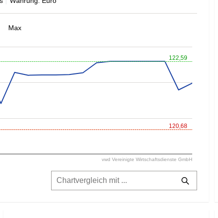
s
Währung: Euro
Max
122,59
120,68
vwd Vereinigte Wirtschaftsdienste GmbH