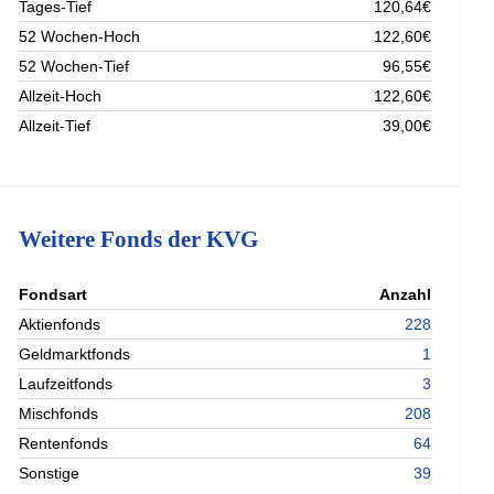
Tages-Tief
120,64€
52 Wochen-Hoch
122,60€
52 Wochen-Tief
96,55€
Allzeit-Hoch
122,60€
Allzeit-Tief
39,00€
Weitere Fonds der KVG
nterladen
Fondsart
Anzahl
nterladen
Aktienfonds
228
nterladen
Geldmarktfonds
1
nterladen
Laufzeitfonds
3
Mischfonds
208
Rentenfonds
64
Sonstige
39