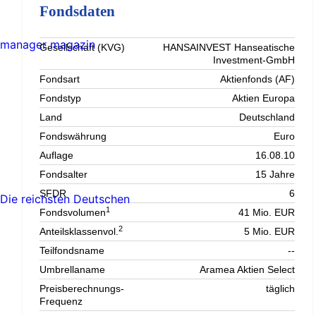
Fondsdaten
manager magazin
Gesellschaft (KVG)
HANSAINVEST Hanseatische
Investment-GmbH
Fondsart
Aktienfonds (AF)
Fondstyp
Aktien Europa
Land
Deutschland
Fondswährung
Euro
Auflage
16.08.10
Fondsalter
15 Jahre
SFDR
6
Die reichsten Deutschen
1
Fondsvolumen
41 Mio. EUR
2
Anteilsklassenvol.
5 Mio. EUR
Teilfondsname
--
Umbrellaname
Aramea Aktien Select
Preisberechnungs-
täglich
Frequenz