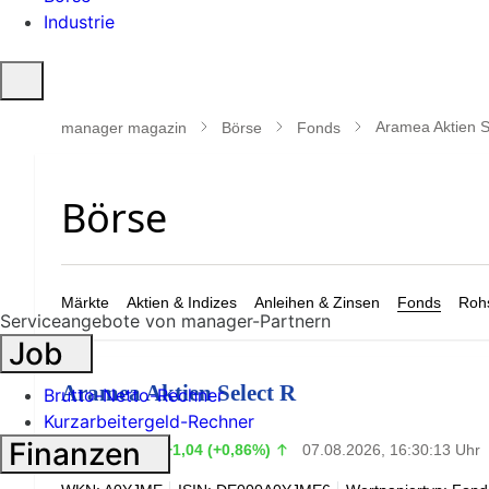
Industrie
Suche
öffnen
Aramea Aktien S
manager magazin
Börse
Fonds
Märkte
Aktien & Indizes
Anleihen & Zinsen
Fonds
Rohs
Serviceangebote von manager-Partnern
Job
Aramea Aktien Select R
Brutto-Netto-Rechner
Kurzarbeitergeld-Rechner
121,98
Finanzen
€
+1,04 (+0,86%)
07.08.2026, 16:30:13 Uhr