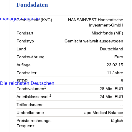
Fondsdaten
manager magazin
Gesellschaft (KVG)
HANSAINVEST Hanseatische
Investment-GmbH
Fondsart
Mischfonds (MF)
Fondstyp
Gemischt weltweit ausgewogen
Land
Deutschland
Fondswährung
Euro
Auflage
23.02.15
Fondsalter
11 Jahre
SFDR
8
Die reichsten Deutschen
1
Fondsvolumen
28 Mio. EUR
2
Anteilsklassenvol.
24 Mio. EUR
Teilfondsname
--
Umbrellaname
apo Medical Balance
Preisberechnungs-
täglich
Frequenz