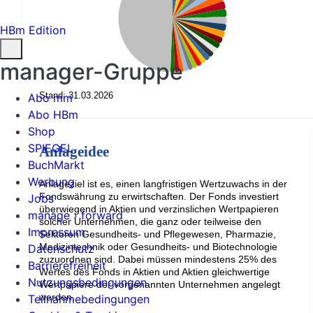
HBm Edition
manager-Gruppe
Stand: 31.03.2026
Abo mm
Abo HBm
Shop
SPIEGEL
Anlageidee
BuchMarkt
Werbung
Anlageziel ist es, einen langfristigen Wertzuwachs in der
Fondswährung zu erwirtschaften. Der Fonds investiert
Jobs
überwiegend in Aktien und verzinslichen Wertpapieren
manage › forward
solcher Unternehmen, die ganz oder teilweise den
Impressum
Sektoren Gesundheits- und Pflegewesen, Pharmazie,
Medizintechnik oder Gesundheits- und Biotechnologie
Datenschutz
zuzuordnen sind. Dabei müssen mindestens 25% des
Barrierefreiheit
Wertes des Fonds in Aktien und Aktien gleichwertige
Nutzungsbedingungen
Wertpapiere der vorgenannten Unternehmen angelegt
werden.
Teilnahmebedingungen