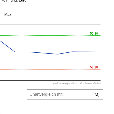
Währung: Euro
Max
52,80
52,20
vwd Vereinigte Wirtschaftsdienste GmbH