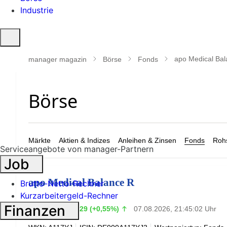
Industrie
Suche
öffnen
apo Medical Ba
manager magazin
Börse
Fonds
Märkte
Aktien & Indizes
Anleihen & Zinsen
Fonds
Rohs
Serviceangebote von manager-Partnern
Job
apo Medical Balance R
Brutto-Netto-Rechner
Kurzarbeitergeld-Rechner
52,51
Finanzen
€
+0,29 (+0,55%)
07.08.2026, 21:45:02 Uhr