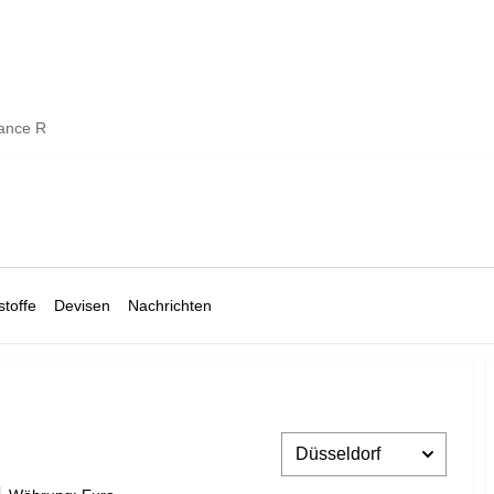
lance R
toffe
Devisen
Nachrichten