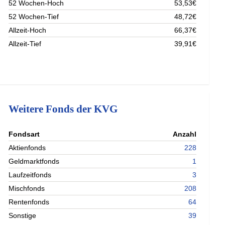
52 Wochen-Hoch
53,53€
52 Wochen-Tief
48,72€
Allzeit-Hoch
66,37€
Allzeit-Tief
39,91€
Weitere Fonds der KVG
nterladen
Fondsart
Anzahl
nterladen
Aktienfonds
228
nterladen
Geldmarktfonds
1
nterladen
Laufzeitfonds
3
Mischfonds
208
Rentenfonds
64
Sonstige
39