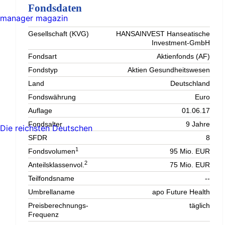
Fondsdaten
manager magazin
Gesellschaft (KVG)
HANSAINVEST Hanseatische
Investment-GmbH
Fondsart
Aktienfonds (AF)
Fondstyp
Aktien Gesundheitswesen
Land
Deutschland
Fondswährung
Euro
Auflage
01.06.17
Fondsalter
9 Jahre
Die reichsten Deutschen
SFDR
8
1
Fondsvolumen
95 Mio. EUR
2
Anteilsklassenvol.
75 Mio. EUR
Teilfondsname
--
Umbrellaname
apo Future Health
Preisberechnungs-
täglich
Frequenz