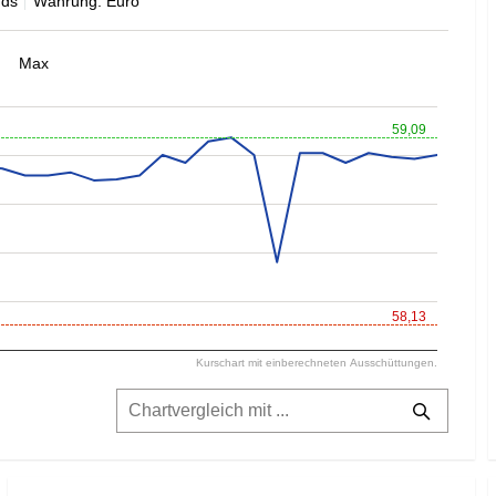
nds
Währung: Euro
Max
59,09
58,13
Kurschart mit einberechneten Ausschüttungen.