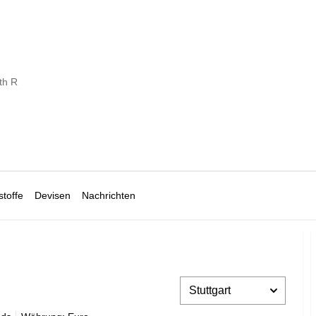
th R
toffe
Devisen
Nachrichten