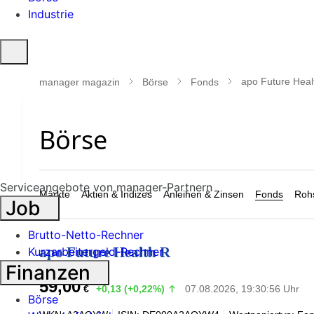
Industrie
Suche
öffnen
apo Future Heal
manager magazin
Börse
Fonds
Serviceangebote von manager-Partnern
Märkte
Aktien & Indizes
Anleihen & Zinsen
Fonds
Rohs
Job
Brutto-Netto-Rechner
apo Future Health R
Kurzarbeitergeld-Rechner
Finanzen
59,00
€
+0,13 (+0,22%)
07.08.2026, 19:30:56 Uhr
Börse