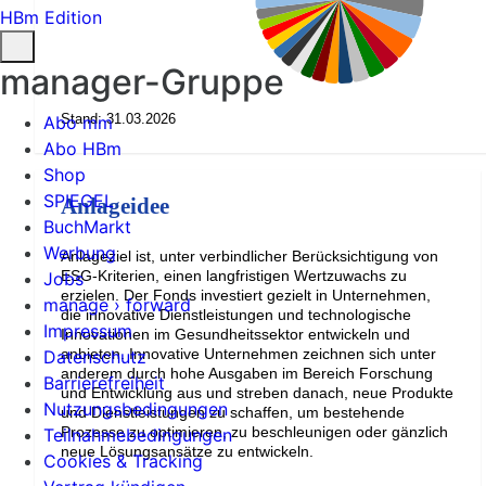
HBm Edition
manager-Gruppe
Stand: 31.03.2026
Abo mm
Abo HBm
Shop
SPIEGEL
Anlageidee
BuchMarkt
Werbung
Anlageziel ist, unter verbindlicher Berücksichtigung von
ESG-Kriterien, einen langfristigen Wertzuwachs zu
Jobs
erzielen. Der Fonds investiert gezielt in Unternehmen,
manage › forward
die innovative Dienstleistungen und technologische
Impressum
Innovationen im Gesundheitssektor entwickeln und
anbieten. Innovative Unternehmen zeichnen sich unter
Datenschutz
anderem durch hohe Ausgaben im Bereich Forschung
Barrierefreiheit
und Entwicklung aus und streben danach, neue Produkte
Nutzungsbedingungen
und Dienstleistungen zu schaffen, um bestehende
Prozesse zu optimieren, zu beschleunigen oder gänzlich
Teilnahmebedingungen
neue Lösungsansätze zu entwickeln.
Cookies & Tracking