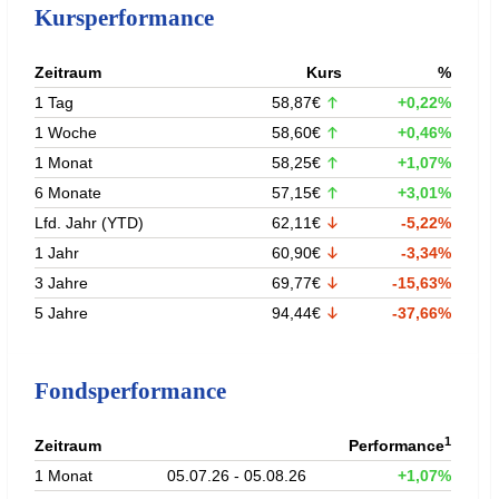
Kursperformance
Zeitraum
Kurs
%
1 Tag
58,87€
+0,22%
1 Woche
58,60€
+0,46%
1 Monat
58,25€
+1,07%
6 Monate
57,15€
+3,01%
Lfd. Jahr (YTD)
62,11€
-5,22%
1 Jahr
60,90€
-3,34%
3 Jahre
69,77€
-15,63%
5 Jahre
94,44€
-37,66%
Fondsperformance
1
Zeitraum
Performance
1 Monat
05.07.26 - 05.08.26
+1,07%