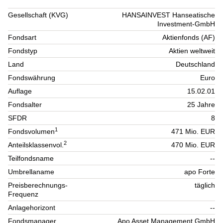
Gesellschaft (KVG)
HANSAINVEST Hanseatische
Investment-GmbH
Fondsart
Aktienfonds (AF)
Fondstyp
Aktien weltweit
Land
Deutschland
Fondswährung
Euro
Auflage
15.02.01
Fondsalter
25 Jahre
SFDR
8
1
Fondsvolumen
471 Mio. EUR
2
Anteilsklassenvol.
470 Mio. EUR
Teilfondsname
--
Umbrellaname
apo Forte
Preisberechnungs-
täglich
Frequenz
Anlagehorizont
--
Fondsmanager
Apo Asset Management GmbH