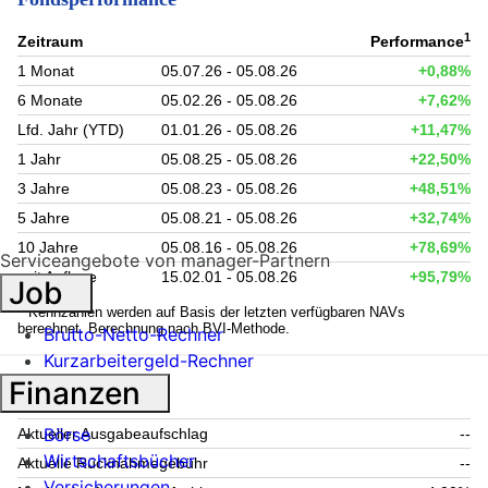
1
Zeitraum
Performance
1 Monat
05.07.26 - 05.08.26
+0,88%
6 Monate
05.02.26 - 05.08.26
+7,62%
Lfd. Jahr (YTD)
01.01.26 - 05.08.26
+11,47%
1 Jahr
05.08.25 - 05.08.26
+22,50%
3 Jahre
05.08.23 - 05.08.26
+48,51%
5 Jahre
05.08.21 - 05.08.26
+32,74%
10 Jahre
05.08.16 - 05.08.26
+78,69%
Serviceangebote von manager-Partnern
seit Auflage
15.02.01 - 05.08.26
+95,79%
Job
1
Kennzahlen werden auf Basis der letzten verfügbaren NAVs
berechnet. Berechnung nach BVI-Methode.
Brutto-Netto-Rechner
Kurzarbeitergeld-Rechner
Finanzen
Fondsgebühren
Börse
Aktueller Ausgabeaufschlag
--
Wirtschaftsbücher
Aktuelle Rücknahmegebühr
--
Versicherungen