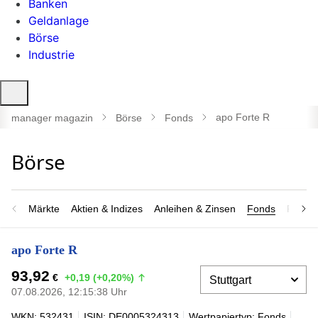
Banken
Geldanlage
Börse
Industrie
Suche
öffnen
apo Forte R
manager magazin
Börse
Fonds
Märkte
Aktien & Indizes
Anleihen & Zinsen
Fonds
Rohsto
apo Forte R
93,92
€
+0,19 (+0,20%)
07.08.2026, 12:15:38 Uhr
WKN: 532431
ISIN: DE0005324313
Wertpapiertyp: Fonds