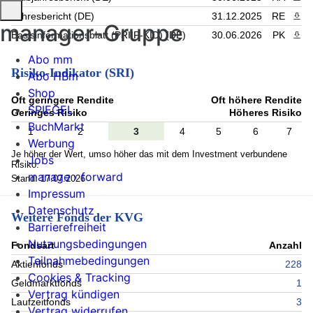
Jahresbericht (DE)
31.12.2025
RE
PDF 
manager-Gruppe
Basisinformationsblatt (PRIIP-KID) (DE)
30.06.2026
PK
PDF 
Abo mm
Risiko-Indikator (SRI)
Abo HBm
Shop
Oft geringere Rendite
Oft höhere Rendite
SPIEGEL
Geringes Risiko
Höheres Risiko
BuchMarkt
1
2
3
4
5
6
7
Werbung
Je höher der Wert, umso höher das mit dem Investment verbundene
Jobs
Risiko.
manage › forward
Stand: 17.07.2026
Impressum
Datenschutz
Weitere Fonds der KVG
Barrierefreiheit
Nutzungsbedingungen
Fondsart
Anzahl
Teilnahmebedingungen
Aktienfonds
228
Cookies & Tracking
Geldmarktfonds
1
Vertrag kündigen
Laufzeitfonds
3
Vertrag widerrufen