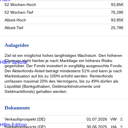
52 Wochen-Hoch
93,85€
INVESCO PHYSICAL MAR (2.96%)
Vanguard FTSE 100 UCITS ETF Reg. Shs GBP Acc. oN
52 Wochen-Tief
76,28€
(2.96%)
Heptagon Fd-Drieh.US M.Cap Eq. Reg. Shares Acc. SE EUR
Allzeit-Hoch
93,85€
o.N. (2.82%)
Allzeit-Tief
25,78€
Helium Fd-Helium Selection Act.Nom. D EUR Acc. oN (1.78%)
Empureon Volatility One Fund Inhaber-Anteile F (1.42%)
GS ETF-Alp.enh.US Eq.Act.ETF Reg.Shs USD Acc. oN
Anlageidee
(1.06%)
ARES CAPITAL ORD (0.84%)
Ziel ist ein möglichst hohes langfristiges Wachstum. Den höheren
Chancen steht hierbei je nach Marktlage ein höheres Risiko
HBm Spezial
gegenüber. Der Fonds investiert in sorgfältig ausgesuchte Fonds.
Der Aktienfonds-Anteil beträgt mindestens 51% und kann je nach
Marktsituation auf bis zu 100% erhöht werden. Rentenfonds
umfassen maximal 20% des Vermögens, bis zu 49% dürfen als
Liquidität (Bankguthaben, Geldmarktinstrumente und
Geldmarktfonds) gehalten werden.
Dokumente
Verkaufsprospekt (DE)
01.07.2026
VW
PDF 
HBm Edition
Halbjahresbericht (DE)
30.06.2025
HA
PDF 