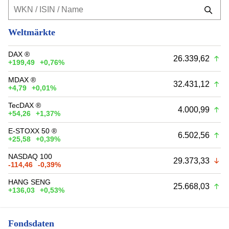
Weltmärkte
DAX ®
26.339,62
+199,49
+0,76%
MDAX ®
32.431,12
+4,79
+0,01%
TecDAX ®
4.000,99
+54,26
+1,37%
E-STOXX 50 ®
6.502,56
+25,58
+0,39%
NASDAQ 100
29.373,33
-114,46
-0,39%
HANG SENG
25.668,03
+136,03
+0,53%
Fondsdaten