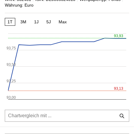
Währung: Euro
1T
3M
1J
5J
Max
93,93
93,75
93,50
93,25
93,13
93,00