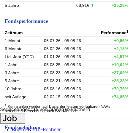
5 Jahre
68,91€
+25,28%
Fondsperformance
1
Zeitraum
Performance
1 Monat
05.07.26 - 05.08.26
+0,96%
6 Monate
05.02.26 - 05.08.26
+2,18%
Lfd. Jahr (YTD)
01.01.26 - 05.08.26
+4,57%
1 Jahr
05.08.25 - 05.08.26
+10,62%
3 Jahre
05.08.23 - 05.08.26
+27,09%
5 Jahre
05.08.21 - 05.08.26
+25,28%
10 Jahre
05.08.16 - 05.08.26
+70,79%
seit Auflage
02.02.15 - 05.08.26
+74,85%
1
Kennzahlen werden auf Basis der letzten verfügbaren NAVs
Serviceangebote von manager-Partnern
berechnet. Berechnung nach BVI-Methode.
Job
Fondsgebühren
Brutto-Netto-Rechner