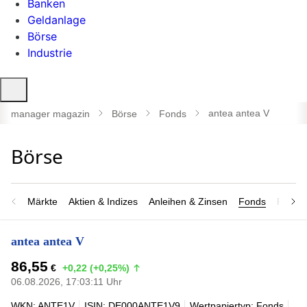
Banken
Geldanlage
Börse
Industrie
Suche
öffnen
antea antea V
manager magazin
Börse
Fonds
Märkte
Aktien & Indizes
Anleihen & Zinsen
Fonds
Rohsto
antea antea V
86,55
€
+0,22 (+0,25%)
06.08.2026, 17:03:11 Uhr
WKN: ANTE1V
ISIN: DE000ANTE1V9
Wertpapiertyp: Fonds