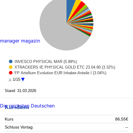
manager magazin
INVESCO PHYSICAL MAR (5.99%)
XTRACKERS IE PHYSICAL GOLD ETC 23.04.80 (3.32%)
FP Artellium Evolution EUR Inhaber-Anteile I (3.04%)
Deut. Börse Commodities GmbH Xetra-Gold IHS 2007(09/Und)
1/15
(1.88%)
PERSEUS Capital S.à r.l. (Compartment Five Arrows Multi
Stand: 31.03.2026
Asset Credit Fund) 25/Und. (1.28%)
Lam Research Corporation (1.23%)
First Private Wealth A (1.04%)
Die reichsten Deutschen
Kursdaten
Microsoft Corp (1.01%)
FIVE ARROWS Capital Partners (PV II) (0.93%)
Kurs
86,55€
Nvidia Corp. (0.92%)
Suncap SCOOP S.A. Comp. T EO-Nts 2023(33) Immo 5 GmbH
Schluss Vortag
--
(0.89%)