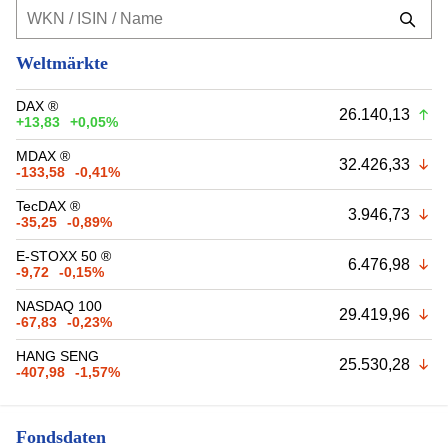
Weltmärkte
DAX ®
26.140,13
+13,83
+0,05%
MDAX ®
32.426,33
-133,58
-0,41%
TecDAX ®
3.946,73
-35,25
-0,89%
E-STOXX 50 ®
6.476,98
-9,72
-0,15%
NASDAQ 100
29.419,96
-67,83
-0,23%
HANG SENG
25.530,28
-407,98
-1,57%
Fondsdaten