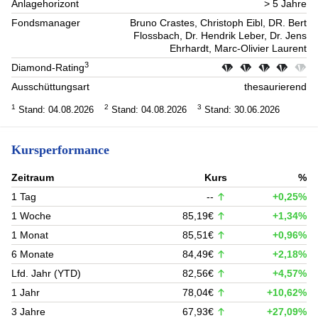
Anlagehorizont
> 5 Jahre
Fondsmanager
Bruno Crastes, Christoph Eibl, DR. Bert
Flossbach, Dr. Hendrik Leber, Dr. Jens
Ehrhardt, Marc-Olivier Laurent
3
Diamond-Rating
Ausschüttungsart
thesaurierend
1
2
3
Stand: 04.08.2026
Stand: 04.08.2026
Stand: 30.06.2026
Kursperformance
Zeitraum
Kurs
%
1 Tag
--
+0,25%
1 Woche
85,19€
+1,34%
1 Monat
85,51€
+0,96%
6 Monate
84,49€
+2,18%
Lfd. Jahr (YTD)
82,56€
+4,57%
1 Jahr
78,04€
+10,62%
3 Jahre
67,93€
+27,09%