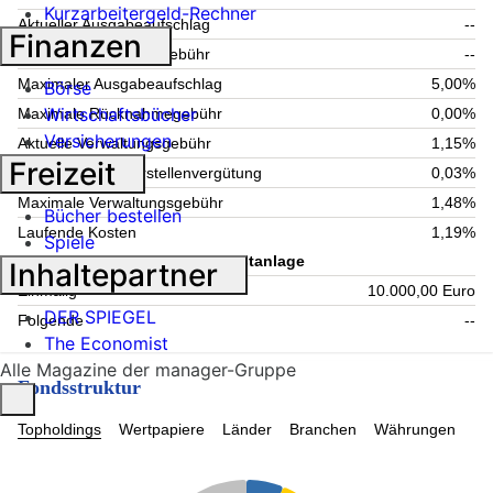
Kurzarbeitergeld-Rechner
Aktueller Ausgabeaufschlag
--
Finanzen
Aktuelle Rücknahmegebühr
--
Maximaler Ausgabeaufschlag
5,00%
Börse
Wirtschaftsbücher
Maximale Rücknahmegebühr
0,00%
Versicherungen
Aktuelle Verwaltungsgebühr
1,15%
Freizeit
Maximale Verwahrstellenvergütung
0,03%
Maximale Verwaltungsgebühr
1,48%
Bücher bestellen
Laufende Kosten
1,19%
Spiele
Information zum Kauf - Mindestanlage
Inhaltepartner
Einmalig
10.000,00 Euro
DER SPIEGEL
Folgende
--
The Economist
Alle Magazine der manager-Gruppe
Fondsstruktur
Topholdings
Wertpapiere
Länder
Branchen
Währungen