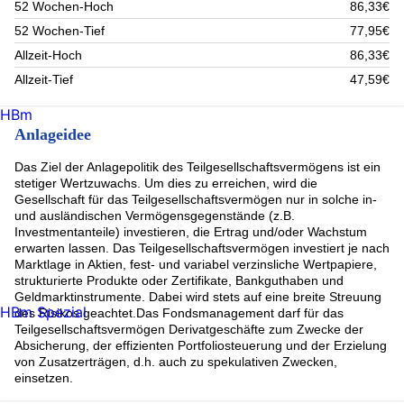
52 Wochen-Hoch
86,33€
Amphenol (0.86%)
BUNDESSCHATZANWEISUNGEN,2.9,20260618 (0.86%)
52 Wochen-Tief
77,95€
iShares Physical Metals Plc Certif Gold Perpetual (0.86%)
Allzeit-Hoch
86,33€
Solutio Premium Private Equity VII Feeder SICAV-RAIF (0.84%)
Allzeit-Tief
47,59€
Berkshire Hathaway -A- (0.83%)
Suncap SCOOP S.A. Comp. T EO-Nts 2023(33) Immo 5 GmbH
(0.83%)
HBm
Suncap SCOOP S.A. Comp. T EO-Nts 2023(33) Immo 5 GmbH
Anlageidee
(0.83%)
Suncap SCOOP S.A. Comp. T EO-Nts 2023(33) Immo 5 GmbH
Das Ziel der Anlagepolitik des Teilgesellschaftsvermögens ist ein
(0.83%)
stetiger Wertzuwachs. Um dies zu erreichen, wird die
Suncap SCOOP S.A. Comp. T EO-Nts 2023(33) Immo 5 GmbH
Gesellschaft für das Teilgesellschaftsvermögen nur in solche in-
(0.83%)
und ausländischen Vermögensgegenstände (z.B.
Suncap SCOOP S.A. Comp. T EO-Nts 2023(33) Immo 5 GmbH
Investmentanteile) investieren, die Ertrag und/oder Wachstum
(0.83%)
erwarten lassen. Das Teilgesellschaftsvermögen investiert je nach
BUNDESOBL-184 0% 21-09/10/2026 (0.83%)
Marktlage in Aktien, fest- und variabel verzinsliche Wertpapiere,
BioNTech SE Nam.-Akt.(sp.ADRs)1/o.N. (0.81%)
strukturierte Produkte oder Zertifikate, Bankguthaben und
Amazon.com (0.8%)
Geldmarktinstrumente. Dabei wird stets auf eine breite Streuung
Five Arrows Secondary Opportunities V FASO V (0.8%)
HBm Spezial
des Risikos geachtet.Das Fondsmanagement darf für das
Rest (66.83%)
Teilgesellschaftsvermögen Derivatgeschäfte zum Zwecke der
Absicherung, der effizienten Portfoliosteuerung und der Erzielung
von Zusatzerträgen, d.h. auch zu spekulativen Zwecken,
einsetzen.