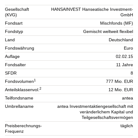
Gesellschaft
HANSAINVEST Hanseatische Investment-
(KVG)
GmbH
Fondsart
Mischfonds (MF)
Fondstyp
Gemischt weltweit flexibel
Land
Deutschland
Fondswährung
Euro
Auflage
02.02.15
Fondsalter
11 Jahre
SFDR
8
1
Fondsvolumen
777 Mio. EUR
2
Anteilsklassenvol.
12 Mio. EUR
Teilfondsname
antea
Umbrellaname
antea Investmentaktiengesellschaft mit
veränderlichem Kapital und
Teilgesellschaftsvermögen
Preisberechnungs-
täglich
Frequenz