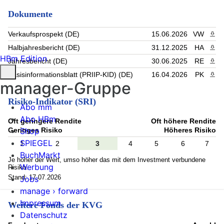
Dokumente
Verkaufsprospekt (DE)
15.06.2026
VW
PDF 
Halbjahresbericht (DE)
31.12.2025
HA
PDF 
HBm Edition
Jahresbericht (DE)
30.06.2025
RE
PDF 
Basisinformationsblatt (PRIIP-KID) (DE)
16.04.2026
PK
PDF 
manager-Gruppe
Risiko-Indikator (SRI)
Abo mm
Abo HBm
Oft geringere Rendite
Oft höhere Rendite
Geringes Risiko
Höheres Risiko
Shop
SPIEGEL
1
2
3
4
5
6
7
BuchMarkt
Je höher der Wert, umso höher das mit dem Investment verbundene
Werbung
Risiko.
Stand: 17.07.2026
Jobs
manage › forward
Impressum
Weitere Fonds der KVG
Datenschutz