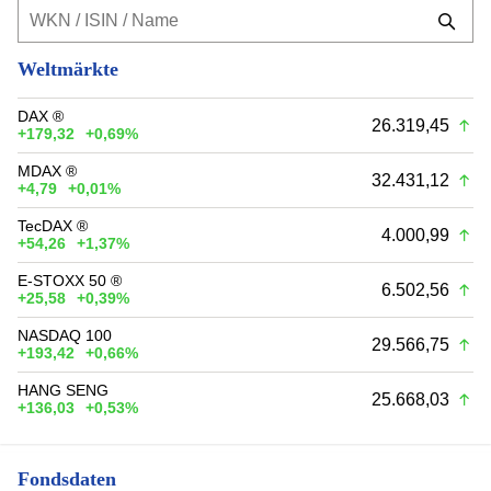
Weltmärkte
DAX ®
26.319,45
+179,32
+0,69%
MDAX ®
32.431,12
+4,79
+0,01%
TecDAX ®
4.000,99
+54,26
+1,37%
E-STOXX 50 ®
6.502,56
+25,58
+0,39%
NASDAQ 100
29.566,75
+193,42
+0,66%
HANG SENG
25.668,03
+136,03
+0,53%
Fondsdaten