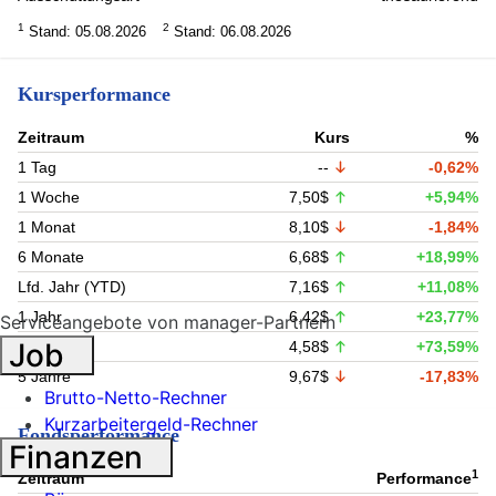
1
2
Stand: 05.08.2026
Stand: 06.08.2026
Kursperformance
Zeitraum
Kurs
%
1 Tag
--
-0,62%
1 Woche
7,50$
+5,94%
1 Monat
8,10$
-1,84%
6 Monate
6,68$
+18,99%
Lfd. Jahr (YTD)
7,16$
+11,08%
1 Jahr
6,42$
+23,77%
Serviceangebote von manager-Partnern
Job
3 Jahre
4,58$
+73,59%
5 Jahre
9,67$
-17,83%
Brutto-Netto-Rechner
Kurzarbeitergeld-Rechner
Fondsperformance
Finanzen
1
Zeitraum
Performance