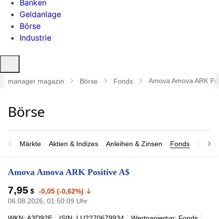
Banken
Geldanlage
Börse
Industrie
Suche
öffnen
Amova Amova ARK Pos
manager magazin
Börse
Fonds
Märkte
Aktien & Indizes
Anleihen & Zinsen
Fonds
Rohsto
Amova Amova ARK Positive A$
7,95
$
-0,05 (-0,62%)
06.08.2026, 01:50:09 Uhr
WKN: A3D92E
ISIN: LU2270679934
Wertpapiertyp: Fonds