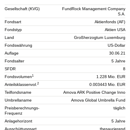
Gesellschaft (KVG)
FundRock Management Company
S.A.
Fondsart
Aktienfonds (AF)
Fondstyp
Aktien USA
Land
Großherzogtum Luxemburg
Fondswährung
US-Dollar
Auflage
30.06.21
Fondsalter
5 Jahre
SFDR
8
1
Fondsvolumen
1.228 Mio. EUR
2
Anteilsklassenvol.
0.003443 Mio. EUR
Teilfondsname
Amova ARK Positive Change Inno
Umbrellaname
Amova Global Umbrella Fund
Preisberechnungs-
täglich
Frequenz
Anlagehorizont
5 Jahre
Ausschüttungsart
thesaurierend