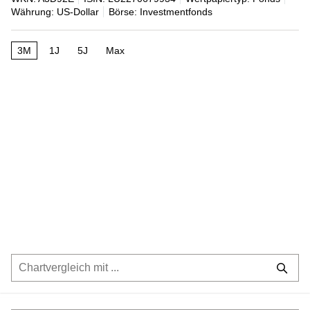
Währung: US-Dollar
Börse: Investmentfonds
3M
1J
5J
Max