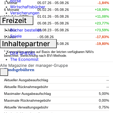
Börse
1 Monat
05.07.26 - 05.08.26
-1,84%
Wirtschaftsbücher
6 Monate
05.02.26 - 05.08.26
+18,99%
Versicherungen
Lfd. Jahr (YTD)
01.01.26 - 05.08.26
+11,08%
Freizeit
1 Jahr
05.08.25 - 05.08.26
+23,77%
Bücher bestellen
3 Jahre
05.08.23 - 05.08.26
+73,59%
Spiele
5 Jahre
- 05.08.26
-17,83%
Inhaltepartner
seit Auflage
04.03.22 - 05.08.26
-19,80%
1
Kennzahlen werden auf Basis der letzten verfügbaren NAVs
DER SPIEGEL
berechnet. Berechnung nach BVI-Methode.
The Economist
Alle Magazine der manager-Gruppe
Fondsgebühren
Aktueller Ausgabeaufschlag
--
Aktuelle Rücknahmegebühr
--
Maximaler Ausgabeaufschlag
5,00%
Maximale Rücknahmegebühr
0,00%
Aktuelle Verwaltungsgebühr
0,75%