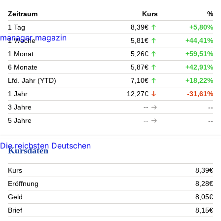
Zeitraum
Kurs
%
1 Tag
8,39€
+5,80%
manager magazin
1 Woche
5,81€
+44,41%
1 Monat
5,26€
+59,51%
6 Monate
5,87€
+42,91%
Lfd. Jahr (YTD)
7,10€
+18,22%
1 Jahr
12,27€
-31,61%
3 Jahre
--
--
5 Jahre
--
--
Die reichsten Deutschen
Kursdaten
Kurs
8,39€
Eröffnung
8,28€
Geld
8,05€
Brief
8,15€