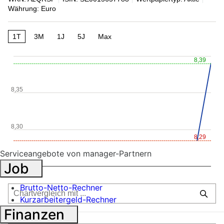
Währung: Euro
1T
3M
1J
5J
Max
8,39
8,35
8,30
8,29
Serviceangebote von manager-Partnern
8,25
Job
Brutto-Netto-Rechner
Kurzarbeitergeld-Rechner
Finanzen