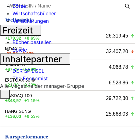
Börse
Wirtschaftsbücher
Weltmärkte
Versicherungen
Freizeit
DAX ®
26.319,45
+179,32
+0,69%
Bücher bestellen
MDAX ®
Spiele
32.407,20
-23,92
-0,07%
Inhaltepartner
TecDAX ®
4.068,78
+67,79
+1,69%
DER SPIEGEL
The Economist
E-STOXX 50 ®
6.523,86
+21,30
+0,33%
Alle Magazine der manager-Gruppe
NASDAQ 100
29.722,30
+348,97
+1,19%
HANG SENG
25.668,03
+136,03
+0,53%
Kursperformance