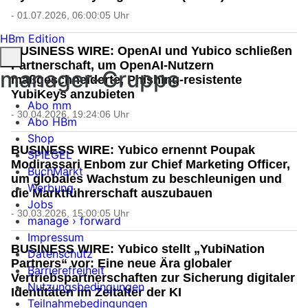
- 01.07.2026, 06:00:05 Uhr
HBm Edition
BUSINESS WIRE: OpenAI und Yubico schließen
Partnerschaft, um OpenAI-Nutzern
manager-Gruppe
maßgeschneiderte, Phishing-resistente
YubiKeys anzubieten
Abo mm
- 30.04.2026, 19:24:06 Uhr
Abo HBm
Shop
BUSINESS WIRE: Yubico ernennt Poupak
SPIEGEL
Modirassari Enbom zur Chief Marketing Officer,
BuchMarkt
um globales Wachstum zu beschleunigen und
Werbung
die Marktführerschaft auszubauen
Jobs
- 30.03.2026, 15:00:05 Uhr
manage › forward
Impressum
BUSINESS WIRE: Yubico stellt „YubiNation
Datenschutz
Partners“ vor: Eine neue Ära globaler
Barrierefreiheit
Vertriebspartnerschaften zur Sicherung digitaler
Nutzungsbedingungen
Identitäten im Zeitalter der KI
Teilnahmebedingungen