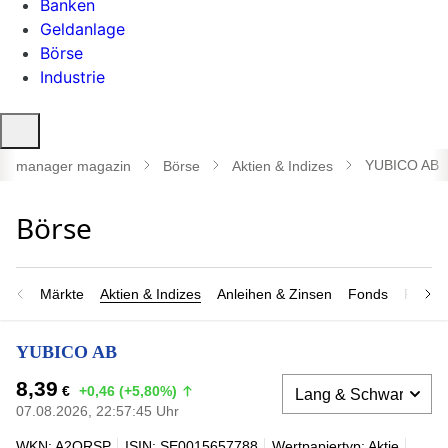
Banken
Geldanlage
Börse
Industrie
Suche
öffnen
YUBICO AB
manager magazin
Börse
Aktien & Indizes
Märkte
Aktien & Indizes
Anleihen & Zinsen
Fonds
Rohsto
YUBICO AB
8,39
€
+0,46 (+5,80%)
07.08.2026, 22:57:45 Uhr
WKN: A2QRSP
ISIN: SE0015657788
Wertpapiertyp: Aktie