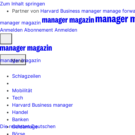
Zum Inhalt springen
Partner von
Harvard Business manager
manage forw
manager magazin
Anmelden
Abonnement
Anmelden
Menü
öffnen
manager magazin
Menü
Schlagzeilen
Mobilität
Tech
Harvard Business manager
Handel
Banken
Die reichsten Deutschen
Geldanlage
Börse