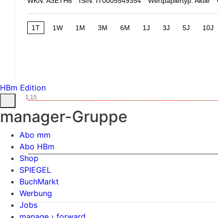
WKN: A3ETH6
ISIN: IT0005549354
Wertpapiertyp: Aktie
1T
1W
1M
3M
6M
1J
3J
5J
10J
HBm Edition
1,15
manager-Gruppe
Abo mm
Abo HBm
Shop
SPIEGEL
BuchMarkt
Werbung
Jobs
manage › forward