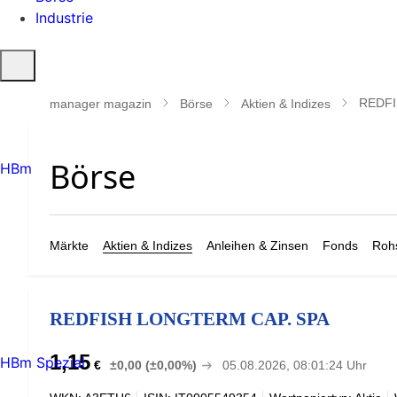
Industrie
Suche
öffnen
REDFI
manager magazin
Börse
Aktien & Indizes
HBm
Märkte
Aktien & Indizes
Anleihen & Zinsen
Fonds
Rohs
REDFISH LONGTERM CAP. SPA
1,15
HBm Spezial
€
±0,00 (±0,00%)
05.08.2026, 08:01:24 Uhr