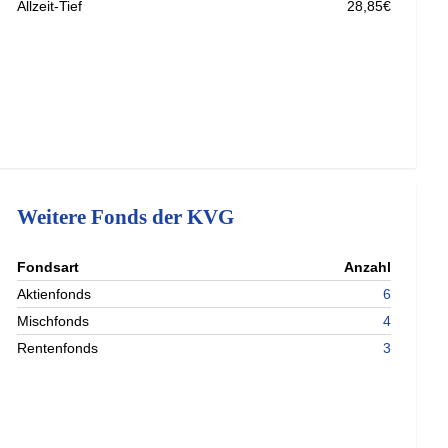
Allzeit-Tief
28,85€
Weitere Fonds der KVG
nterladen
Fondsart
Anzahl
nterladen
Aktienfonds
6
nterladen
Mischfonds
4
nterladen
Rentenfonds
3