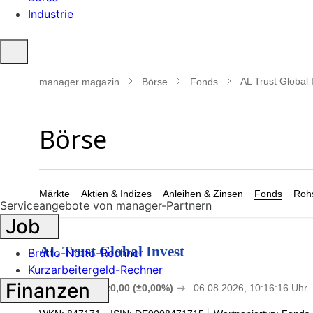
Industrie
Suche
öffnen
AL Trust Global 
manager magazin
Börse
Fonds
Märkte
Aktien & Indizes
Anleihen & Zinsen
Fonds
Rohs
Serviceangebote von manager-Partnern
Job
AL Trust Global Invest
Brutto-Netto-Rechner
Kurzarbeitergeld-Rechner
147,31
Finanzen
€
±0,00 (±0,00%)
06.08.2026, 10:16:16 Uhr