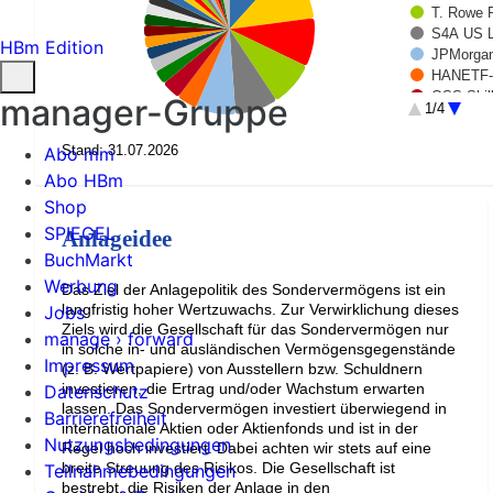
T. Rowe P
S4A US L
HBm Edition
JPMorgan
HANETF-
OSS.Shil
manager-Gruppe
1/4
Quoniam F
JPMorgan-
Stand: 31.07.2026
Abo mm
Man Fds-
Abo HBm
M&G(L)IF
First Pri
Shop
Amundi F
SPIEGEL
Anlageidee
G.Sachs 
BuchMarkt
Nomura Fd
Werbung
abrdn SI
Das Ziel der Anlagepolitik des Sondervermögens ist ein
CM-AM CO
langfristig hoher Wertzuwachs. Zur Verwirklichung dieses
Jobs
AMUNDI 
Ziels wird die Gesellschaft für das Sondervermögen nur
manage › forward
FIDELITY
in solche in- und ausländischen Vermögensgegenstände
Impressum
iShsII-C
(z. B. Wertpapiere) von Ausstellern bzw. Schuldnern
investieren, die Ertrag und/oder Wachstum erwarten
Datenschutz
New Capit
lassen. Das Sondervermögen investiert überwiegend in
Comgest 
Barrierefreiheit
internationale Aktien oder Aktienfonds und ist in der
AGIF-All.
Nutzungsbedingungen
Regel hoch investiert. Dabei achten wir stets auf eine
Comgest 
breite Streuung des Risikos. Die Gesellschaft ist
Teilnahmebedingungen
Rest (3.
bestrebt, die Risiken der Anlage in den