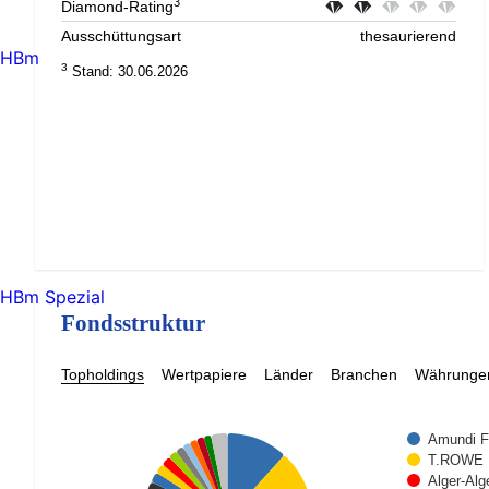
3
Diamond-Rating
Ausschüttungsart
thesaurierend
HBm
3
Stand: 30.06.2026
HBm Spezial
Fondsstruktur
Topholdings
Wertpapiere
Länder
Branchen
Währunge
Amundi F
T.ROWE 
Alger-Al