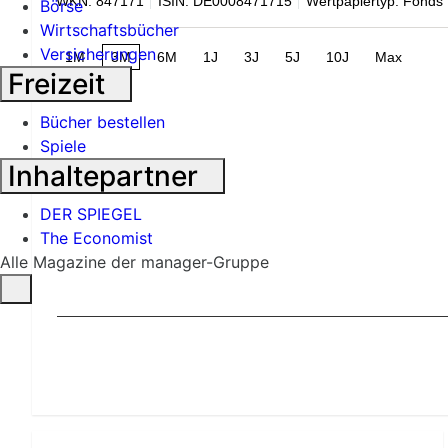
WKN: 847171
ISIN: DE0008471715
Wertpapiertyp: Fonds
Börse
Wirtschaftsbücher
Versicherungen
1M
3M
6M
1J
3J
5J
10J
Max
Freizeit
Bücher bestellen
Spiele
Inhaltepartner
DER SPIEGEL
The Economist
Alle Magazine der manager-Gruppe