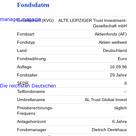
Fondsdaten
manager magazin
Gesellschaft (KVG)
ALTE LEIPZIGER Trust Investment-
Gesellschaft mbH
Fondsart
Aktienfonds (AF)
Fondstyp
Aktien weltweit
Land
Deutschland
Fondswährung
Euro
Auflage
16.09.96
Fondsalter
29 Jahre
SFDR
6
Die reichsten Deutschen
Teilfondsname
--
Umbrellaname
AL Trust Global Invest
Preisberechnungs-
täglich
Frequenz
Anlagehorizont
6 Jahre
Fondsmanager
Dietrich Denkhaus