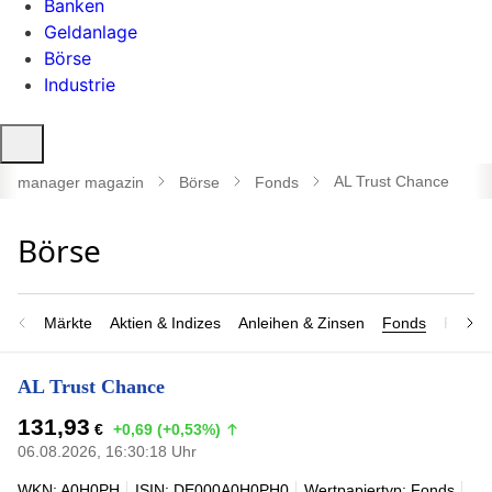
Banken
Geldanlage
Börse
Industrie
Suche
öffnen
AL Trust Chance
manager magazin
Börse
Fonds
Märkte
Aktien & Indizes
Anleihen & Zinsen
Fonds
Rohsto
AL Trust Chance
131,93
€
+0,69 (+0,53%)
06.08.2026, 16:30:18 Uhr
WKN: A0H0PH
ISIN: DE000A0H0PH0
Wertpapiertyp: Fonds