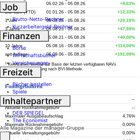
6 Monate
05.02.26 - 05.08.26
+9,63%
Job
Lfd. Jahr (YTD)
01.01.26 - 05.08.26
+12,33%
Brutto-Netto-Rechner
1 Jahr
05.08.25 - 05.08.26
+20,18%
Kurzarbeitergeld-Rechner
3 Jahre
05.08.23 - 05.08.26
+47,69%
Finanzen
5 Jahre
05.08.21 - 05.08.26
+40,00%
10 Jahre
05.08.16 - 05.08.26
+114,00%
Börse
seit Auflage
06.09.06 - 05.08.26
+191,09%
Wirtschaftsbücher
Versicherungen
1
Kennzahlen werden auf Basis der letzten verfügbaren NAVs
berechnet. Berechnung nach BVI-Methode.
Freizeit
Bücher bestellen
Fondsgebühren
Spiele
Inhaltepartner
Aktueller Ausgabeaufschlag
--
Aktuelle Rücknahmegebühr
--
DER SPIEGEL
Maximaler Ausgabeaufschlag
4,76%
The Economist
Maximale Rücknahmegebühr
0,00%
Alle Magazine der manager-Gruppe
Aktuelle Verwaltungsgebühr
0,00%