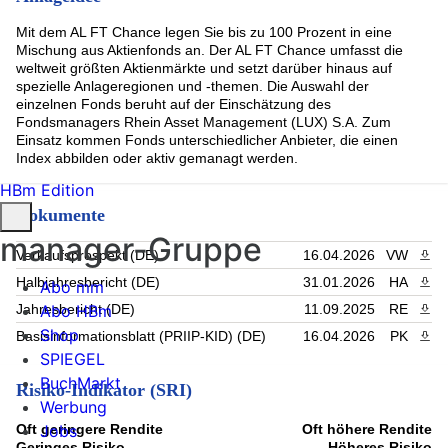
(2.41%)
M&G(L)IF1-M&G(L)Euro.Str.Val. Act. Nom. CI EUR Dis. oN
Mit dem AL FT Chance legen Sie bis zu 100 Prozent in eine
(2.39%)
Mischung aus Aktienfonds an. Der AL FT Chance umfasst die
CM-AM CONVICTIONS EURO Act. au Port. IC EUR Acc. oN
weltweit größten Aktienmärkte und setzt darüber hinaus auf
(2.31%)
spezielle Anlageregionen und -themen. Die Auswahl der
BlueBay Fds-Inv.Gr.Euro Gov.Bd Namens-Ant. I-EUR(AIDiv)
einzelnen Fonds beruht auf der Einschätzung des
o.N. (1.56%)
Fondsmanagers Rhein Asset Management (LUX) S.A. Zum
KK EUR645178 (1.53%)
Einsatz kommen Fonds unterschiedlicher Anbieter, die einen
AGIF-All.Europe Eq.Gro.Select Inhaber Anteile I (EUR) o.N.
Index abbilden oder aktiv gemanagt werden.
(1.49%)
PIMCO Fds GIS - Income Fund Reg. Sh. Inst. EUR H. Inc.o.N.
HBm Edition
(1.41%)
Dokumente
Schroder ISF EURO Corp Bd C Dis EUR AV (1.3%)
T Rowe Price Fds SICAV Euro Corp Bd I9 Cap (1.08%)
manager-Gruppe
AMUNDI EUR EQ VALUE-I2 EUR C (0.98%)
Verkaufsprospekt (DE)
16.04.2026
VW
PDF 
Comgest Growth PLC-Europe Regist.Shares EUR (DIS) o.N.
Halbjahresbericht (DE)
31.01.2026
HA
PDF 
Abo mm
(0.91%)
Rest (5.03%)
Abo HBm
Jahresbericht (DE)
11.09.2025
RE
PDF 
Shop
Basisinformationsblatt (PRIIP-KID) (DE)
16.04.2026
PK
PDF 
SPIEGEL
BuchMarkt
Risiko-Indikator (SRI)
Werbung
Oft geringere Rendite
Oft höhere Rendite
Jobs
Geringes Risiko
Höheres Risiko