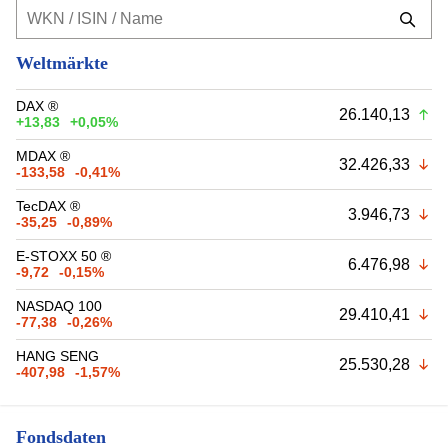
Weltmärkte
DAX ®
26.140,13
+13,83
+0,05%
MDAX ®
32.426,33
-133,58
-0,41%
TecDAX ®
3.946,73
-35,25
-0,89%
E-STOXX 50 ®
6.476,98
-9,72
-0,15%
NASDAQ 100
29.410,41
-77,38
-0,26%
HANG SENG
25.530,28
-407,98
-1,57%
Fondsdaten