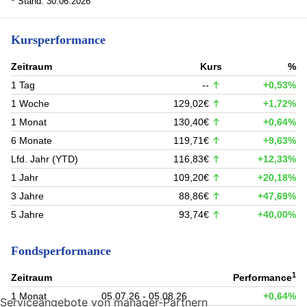
Stand: 30.06.2026
Kursperformance
Zeitraum
Kurs
%
1 Tag
--
+0,53%
1 Woche
129,02€
+1,72%
1 Monat
130,40€
+0,64%
6 Monate
119,71€
+9,63%
Lfd. Jahr (YTD)
116,83€
+12,33%
1 Jahr
109,20€
+20,18%
3 Jahre
88,86€
+47,69%
5 Jahre
93,74€
+40,00%
Fondsperformance
1
Zeitraum
Performance
1 Monat
05.07.26 - 05.08.26
+0,64%
Serviceangebote von manager-Partnern